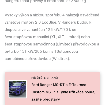
Rangeru tahat přívěsy o hmotnosti až 3500 kg.
Vysoký výkon a nízkou spotřebu 4 nabízejí osvědčené
vznětové motory 2.0 EcoBlue. V Rangeru budou k
dispozici ve variantách 125 kW/170 k se
šestistupňovou manuální (XL, XLT, Limited) nebo
šestistupňovou samočinnou (Limited) převodovkou a
bi-turbo 151 kW/205 koní s 10stupňovou
samočinnou převodovkou (Wildtrak).
PŘEČTĚTE SI TAKÉ:
Ford Ranger MS-RT a E-Tourneo
Custom MS-RT: Tyhle užitkáče bourají
zažité představy