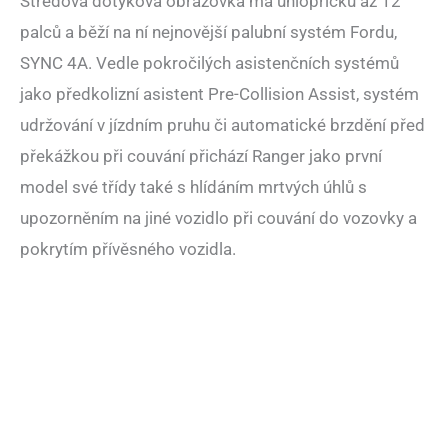
Středová dotyková obrazovka má úhlopříčku až 12
palců a běží na ní nejnovější palubní systém Fordu,
SYNC 4A. Vedle pokročilých asistenčních systémů
jako předkolizní asistent Pre-Collision Assist, systém
udržování v jízdním pruhu či automatické brzdění před
překážkou při couvání přichází Ranger jako první
model své třídy také s hlídáním mrtvých úhlů s
upozorněním na jiné vozidlo při couvání do vozovky a
pokrytím přívěsného vozidla.