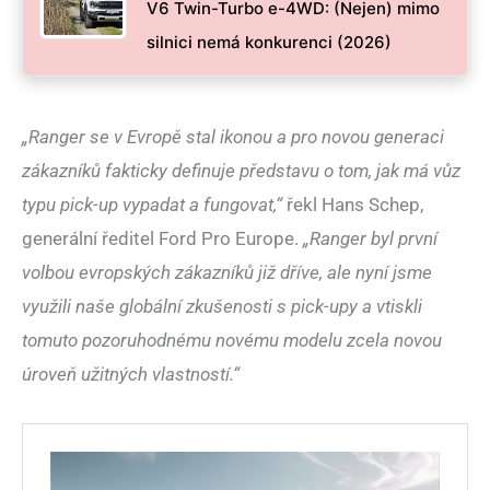
V6 Twin-Turbo e-4WD: (Nejen) mimo
silnici nemá konkurenci (2026)
„Ranger se v Evropě stal ikonou a pro novou generaci
zákazníků fakticky definuje představu o tom, jak má vůz
typu pick-up vypadat a fungovat,“
řekl Hans Schep,
generální ředitel Ford Pro Europe.
„Ranger byl první
volbou evropských zákazníků již dříve, ale nyní jsme
využili naše globální zkušenosti s pick-upy a vtiskli
tomuto pozoruhodnému novému modelu zcela novou
úroveň užitných vlastností.“