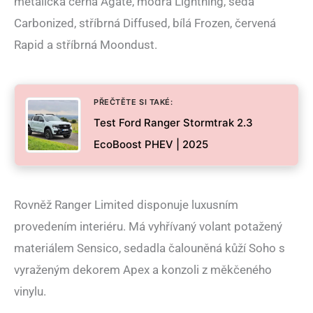
metalická černá Agate, modrá Lightning, šedá
Carbonized, stříbrná Diffused, bílá Frozen, červená
Rapid a stříbrná Moondust.
PŘEČTĚTE SI TAKÉ:
Test Ford Ranger Stormtrak 2.3
EcoBoost PHEV | 2025
Rovněž Ranger Limited disponuje luxusním
provedením interiéru. Má vyhřívaný volant potažený
materiálem Sensico, sedadla čalouněná kůží Soho s
vyraženým dekorem Apex a konzoli z měkčeného
vinylu.