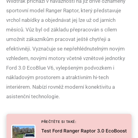
Wildtrak přichází v návaznosti na již dříve oznámený
sportovní model Ranger Raptor, který představuje
vrchol nabídky a objednávat jej lze už od jarních
měsíců. Vůz byl od základu přepracován s cílem
umožnit zákazníkům pracovat ještě chytřeji a
efektivněji. Vyznačuje se nepřehlédnutelným novým
vzhledem, novými motory včetně vznětové jednotky
Ford 3.0 EcoBlue V6, vylepšeným podvozkem i
nákladovým prostorem a atraktivním hi-tech
interiérem. Nabízí rovněž moderní konektivitu a
asistenční technologie.
PŘEČTĚTE SI TAKÉ:
Test Ford Ranger Raptor 3.0 EcoBoost