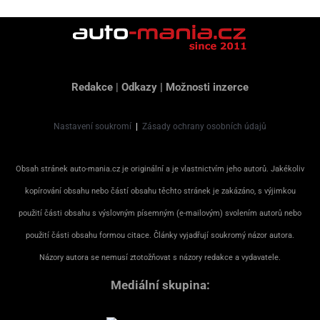
Redakce
|
Odkazy
|
Možnosti inzerce
Nastavení soukromí
|
Zásady ochrany osobních údajů
Obsah stránek auto-mania.cz je originální a je vlastnictvím jeho autorů. Jakékoliv
kopírování obsahu nebo částí obsahu těchto stránek je zakázáno, s výjimkou
použití části obsahu s výslovným písemným (e-mailovým) svolením autorů nebo
použití části obsahu formou citace. Články vyjadřují soukromý názor autora.
Názory autora se nemusí ztotožňovat s názory redakce a vydavatele.
Mediální skupina: