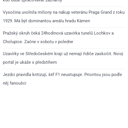
kdo bude zpracovávat záznamy
Vysočina uvolnila miliony na nákup veteránu Praga Grand z roku
1929. Má být dominantou areálu hradu Kámen
Pražský okruh čeká 24hodinová uzavírka tunelů Lochkov a
Cholupice. Začne v sobotu v poledne
Uzavírky ve Středočeském kraji už nemají řidiče zaskočit. Nový
portál je ukáže s předstihem
Jezdci pravidla kritizují, šéf F1 neustupuje. Prioritou jsou podle
něj fanoušci