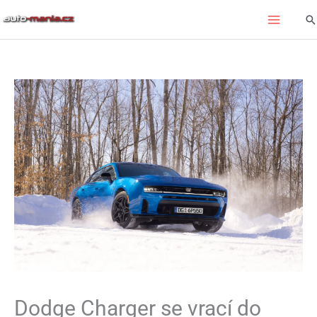
Přeskočit
Hl
na
obsah
Dodge Charger se vrací do