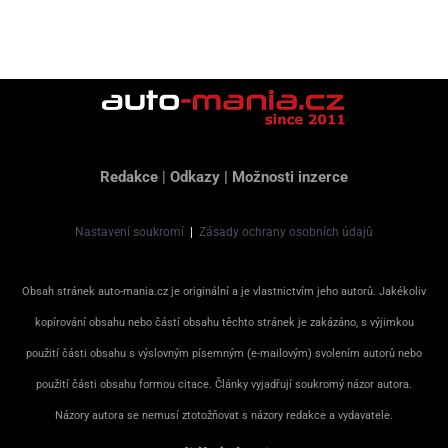
Redakce
|
Odkazy
|
Možnosti inzerce
Nastavení soukromí
|
Zásady ochrany osobních údajů
Obsah stránek auto-mania.cz je originální a je vlastnictvím jeho autorů. Jakékoliv
kopírování obsahu nebo částí obsahu těchto stránek je zakázáno, s výjimkou
použití části obsahu s výslovným písemným (e-mailovým) svolením autorů nebo
použití části obsahu formou citace. Články vyjadřují soukromý názor autora.
Názory autora se nemusí ztotožňovat s názory redakce a vydavatele.