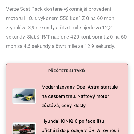
Verze Scat Pack dostane výkonnější provedení
motoru H.O. s výkonem 550 koní. Z 0 na 60 mph
zrychlí za 3,9 sekundy a čtvrt míle ujede za 12,2
sekundy. Slabší R/T nabídne 420 koní, sprint z 0 na 60
mph za 4,6 sekundy a čtvrt míle za 12,9 sekundy.
PŘEČTĚTE SI TAKÉ:
Modernizovaný Opel Astra startuje
na českém trhu. Naftový motor
zůstává, ceny klesly
Hyundai IONIQ 6 po faceliftu
přichází do prodeje v ČR. A rovnou i