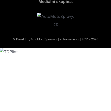
Mediální skupina:
© Pavel Srp, AutoMotoZprávy.cz | auto-mania.cz | 2011 - 2026