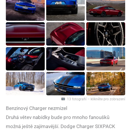
13 fotografií – klikněte pro zobrazení
Benzinový Charger nezmizel
Druhá větev nabídky bude pro mnoho fanoušků
možná ještě zajímavější. Dodge Charger SIXPACK