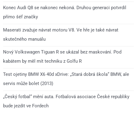
Konec Audi Q8 se nakonec nekoná. Druhou generaci potvrdil
přímo šéf značky
Maserati zvažuje návrat motoru V8. Ve hře je také návrat
skutečného manuálu
Nový Volkswagen Tiguan R se ukázal bez maskování. Pod
kabátem by měl mít techniku z Golfu R
Test ojetiny BMW X6 40d xDrive: „Stará dobrá škola“ BMW, ale
servis může bolet (2013)
„Český fotbal“ mění auta. Fotbalová asociace České republiky
bude jezdit ve Fordech