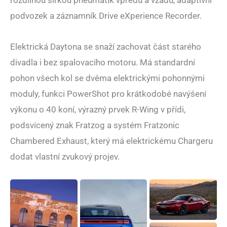
rozdílnou šířkou pneumatik vpředu a vzadu, adaptivní
podvozek a záznamník Drive eXperience Recorder.
Elektrická Daytona se snaží zachovat část starého
divadla i bez spalovacího motoru. Má standardní
pohon všech kol se dvěma elektrickými pohonnými
moduly, funkci PowerShot pro krátkodobé navýšení
výkonu o 40 koní, výrazný prvek R-Wing v přídi,
podsvícený znak Fratzog a systém Fratzonic
Chambered Exhaust, který má elektrickému Chargeru
dodat vlastní zvukový projev.