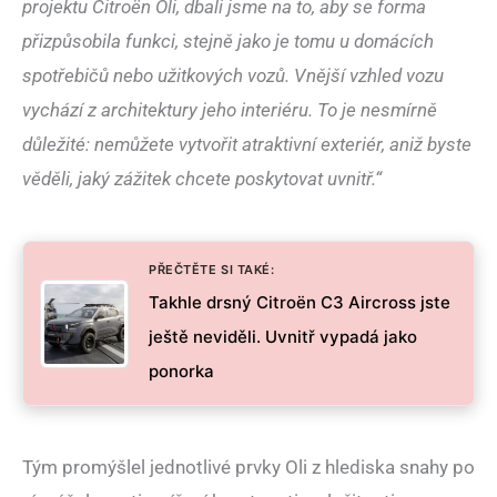
projektu Citroën Oli, dbali jsme na to, aby se forma
přizpůsobila funkci, stejně jako je tomu u domácích
spotřebičů nebo užitkových vozů. Vnější vzhled vozu
vychází z architektury jeho interiéru. To je nesmírně
důležité: nemůžete vytvořit atraktivní exteriér, aniž byste
věděli, jaký zážitek chcete poskytovat uvnitř.“
PŘEČTĚTE SI TAKÉ:
Takhle drsný Citroën C3 Aircross jste
ještě neviděli. Uvnitř vypadá jako
ponorka
Tým promýšlel jednotlivé prvky Oli z hlediska snahy po