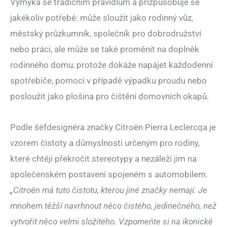
Vymyká se tradičním pravidlům a přizpůsobuje se
jakékoliv potřebě: může sloužit jako rodinný vůz,
městský průzkumník, společník pro dobrodružství
nebo práci, ale může se také proměnit na doplněk
rodinného domu, protože dokáže napájet každodenní
spotřebiče, pomoci v případě výpadku proudu nebo
posloužit jako plošina pro čištění domovních okapů.
Podle šéfdesignéra značky Citroën Pierra Leclercqa je
vzorem čistoty a důmyslnosti určeným pro rodiny,
které chtějí překročit stereotypy a nezáleží jim na
společenském postavení spojeném s automobilem
.
„Citroën má tuto čistotu, kterou jiné značky nemají. Je
mnohem těžší navrhnout něco čistého, jedinečného, než
vytvořit něco velmi složitého. Vzpomeňte si na ikonické