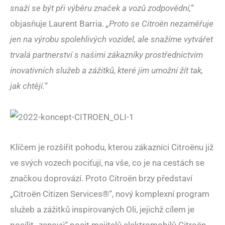
snaží se být při výběru značek a vozů zodpovědní,“
objasňuje Laurent Barria.
„Proto se Citroën nezaměřuje
jen na výrobu spolehlivých vozidel, ale snažíme vytvářet
trvalá partnerství s našimi zákazníky prostřednictvím
inovativních služeb a zážitků, které jim umožní žít tak,
jak chtějí.“
Klíčem je rozšířit pohodu, kterou zákazníci Citroënu již
ve svých vozech pociťují, na vše, co je na cestách se
značkou doprovází. Proto Citroën brzy představí
„Citroën Citizen Services®“, nový komplexní program
služeb a zážitků inspirovaných Oli, jejichž cílem je
posílit „zenový“ pocit majitelů elektromobilů Citroën,