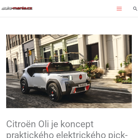
Přeskočit
Hl
na
obsah
Citroën Oli je koncept
praktického elektrického pick-