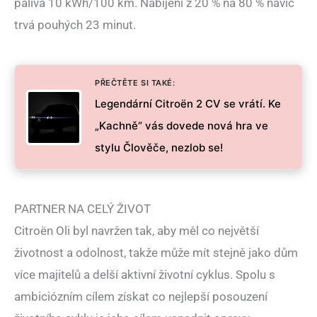
paliva 10 kWh/100 km. Nabíjení z 20 % na 80 % navíc
trvá pouhých 23 minut.
PŘEČTĚTE SI TAKÉ:
Legendární Citroën 2 CV se vrátí. Ke
„Kachně“ vás dovede nová hra ve
stylu Člověče, nezlob se!
PARTNER NA CELÝ ŽIVOT
Citroën Oli byl navržen tak, aby měl co největší
životnost a odolnost, takže může mít stejně jako dům
více majitelů a delší aktivní životní cyklus. Spolu s
ambiciózním cílem získat co nejlepší posouzení