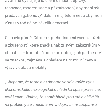
životního cyklu je jeho cílem usnadnit opravy,
renovace, modernizace a přizpůsobení, aby mohl být
předáván „jako nový“ dalším majitelům nebo aby mohl
zůstat v rodině po několik generací.
Oli navíc přiměl Citroën k přehodnocení všech služeb
a zkušeností, které značka nabízí svým zákazníkům v
oblasti elektromobilů po celou dobu jejich partnerství
se značkou, zejména s ohledem na rostoucí ceny a
výzvy v oblasti mobility.
„Chápeme, že těžké a nadměrné vozidlo může být z
ekonomického i ekologického hlediska spíše přítěží než
potěšením. Vidíme, že spotřebitelé jsou stále citlivější
na problémy se znečištěním a dopravními zácpami a