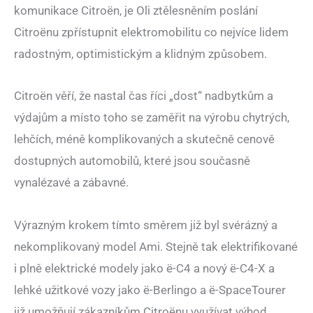
komunikace Citroën, je Oli ztělesněním poslání
Citroënu zpřístupnit elektromobilitu co nejvíce lidem
radostným, optimistickým a klidným způsobem.
Citroën věří, že nastal čas říci „dost“ nadbytkům a
výdajům a místo toho se zaměřit na výrobu chytrých,
lehčích, méně komplikovaných a skutečně cenově
dostupných automobilů, které jsou současně
vynalézavé a zábavné.
Výrazným krokem tímto směrem již byl svérázný a
nekomplikovaný model Ami. Stejně tak elektrifikované
i plně elektrické modely jako ë-C4 a nový ë-C4-X a
lehké užitkové vozy jako ë-Berlingo a ë-SpaceTourer
již umožňují zákazníkům Citroënu využívat výhod