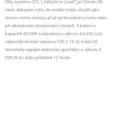
Díky systému V2L („Vehicle to Load“) je Citroën Oli
navíc důkazem toho, že vozidlo může sloužit jako
domov mimo domov, ať už na dovolené u moře, nebo
při víkendovém kempování v horách. S baterií o
kapacitě 40 kWh a zásuvkou o výkonu 3,6 kW (což
odpovídá domácí zásuvce 230 V 16 A) může Oli
teoreticky napájet elektrický spotřebič o výkonu 3
000 W po dobu přibližně 12 hodin.