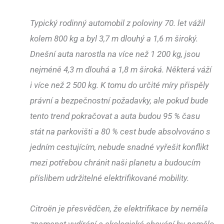
Typický rodinný automobil z poloviny 70. let vážil
kolem 800 kg a byl 3,7 m dlouhý a 1,6 m široký.
Dnešní auta narostla na více než 1 200 kg, jsou
nejméně 4,3 m dlouhá a 1,8 m široká. Některá váží
i více než 2 500 kg. K tomu do určité míry přispěly
právní a bezpečnostní požadavky, ale pokud bude
tento trend pokračovat a auta budou 95 % času
stát na parkovišti a 80 % cest bude absolvováno s
jedním cestujícím, nebude snadné vyřešit konflikt
mezi potřebou chránit naši planetu a budoucím
příslibem udržitelné elektrifikované mobility.
Citroën je přesvědčen, že elektrifikace by neměla
znamenat vydírání a ekologické chování by nemělo