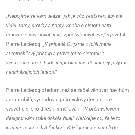
„Nebojíme se vám ukázat, jak je vůz sestaven, abyste
viděli rámy, šrouby a panty. Snaha o čistotu nám
umožňuje navrhovat jinak, zpochybňovat vše,“
vysvětlil
Pierre Leclercq.
„V případě Oli jsme zvolili méně
automobilový přístup a právě touto čistotou a
vynalézavostí se bude inspirovat náš designový jazyk v
nadcházejících letech.“
Pierre Leclercq předtím, než se začal věnovat návrhům
automobilů, vystudoval průmyslový design, což
vysvětluje jeho dnešní směřování:
„V průmyslovém
designu vám stále dokola říkají: Neříkejte mi, že je to
krásné, musí to být funkční. Když jsme se pustili do