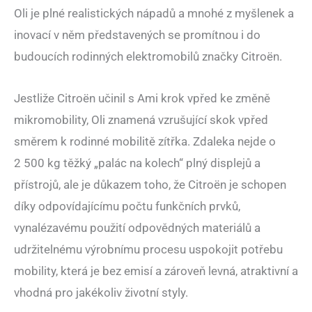
Oli je plné realistických nápadů a mnohé z myšlenek a
inovací v něm představených se promítnou i do
budoucích rodinných elektromobilů značky Citroën.
Jestliže Citroën učinil s Ami krok vpřed ke změně
mikromobility, Oli znamená vzrušující skok vpřed
směrem k rodinné mobilitě zítřka. Zdaleka nejde o
2 500 kg těžký „palác na kolech“ plný displejů a
přístrojů, ale je důkazem toho, že Citroën je schopen
díky odpovídajícímu počtu funkčních prvků,
vynalézavému použití odpovědných materiálů a
udržitelnému výrobnímu procesu uspokojit potřebu
mobility, která je bez emisí a zároveň levná, atraktivní a
vhodná pro jakékoliv životní styly.