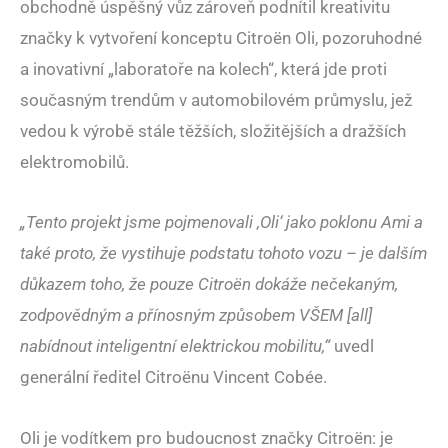
obchodně úspěšný vůz zároveň podnítil kreativitu
značky k vytvoření konceptu Citroën Oli, pozoruhodné
a inovativní „laboratoře na kolech“, která jde proti
současným trendům v automobilovém průmyslu, jež
vedou k výrobě stále těžších, složitějších a dražších
elektromobilů.
„Tento projekt jsme pojmenovali ‚Oli‘ jako poklonu Ami a
také proto, že vystihuje podstatu tohoto vozu – je dalším
důkazem toho, že pouze Citroën dokáže nečekaným,
zodpovědným a přínosným způsobem VŠEM [all]
nabídnout inteligentní elektrickou mobilitu,“
uvedl
generální ředitel Citroënu Vincent Cobée.
Oli je vodítkem pro budoucnost značky Citroën: je