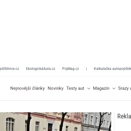
pšíSilnice.cz
EkologickáAuta.cz
PojMag.cz
|
Kalkulačka autopojiště
Nejnovější články
Novinky
Testy aut
Magazín
Srazy 
Rekl