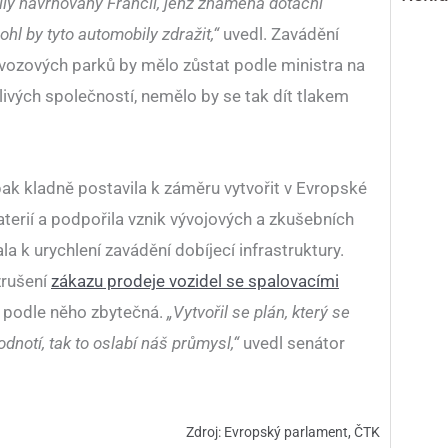
ily navrhovaný Francií, jenž znamená dotační
hl by tyto automobily zdražit,“
uvedl. Zavádění
 vozových parků by mělo zůstat podle ministra na
ivých společností, nemělo by se tak dít tlakem
k kladně postavila k záměru vytvořit v Evropské
baterií a podpořila vznik vývojových a zkušebních
a k urychlení zavádění dobíjecí infrastruktury.
zrušení
zákazu prodeje vozidel se spalovacími
e podle něho zbytečná.
„Vytvořil se plán, který se
notí, tak to oslabí náš průmysl,“
uvedl senátor
Zdroj: Evropský parlament, ČTK