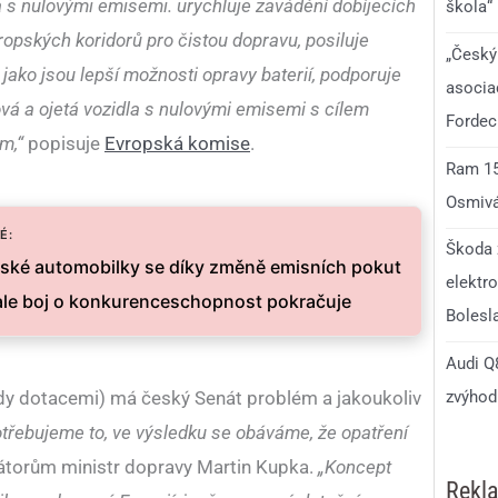
la s nulovými emisemi. urychluje zavádění dobíjecích
škola“
vropských koridorů pro čistou dopravu, posiluje
„Český
 jako jsou lepší možnosti opravy baterií, podporuje
asocia
vá a ojetá vozidla s nulovými emisemi s cílem
Fordec
m,“
popisuje
Evropská komise
.
Ram 150
Osmivá
É:
Škoda 
ské automobilky se díky změně emisních pokut
elektro
le boj o konkurenceschopnost pokračuje
Bolesl
Audi Q8
zvýhodn
dy dotacemi) má český Senát problém a jakoukoliv
třebujeme to, ve výsledku se obáváme, že opatření
átorům ministr dopravy Martin Kupka.
„Koncept
Rekl