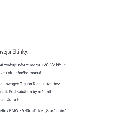
vější články:
ti zvažuje návrat motoru V8. Ve hře je
ávrat skutečného manuálu
olkswagen Tiguan R se ukázal bez
ání. Pod kabátem by měl mít
u z Golfu R
jetiny BMW X6 40d xDrive: „Stará dobrá