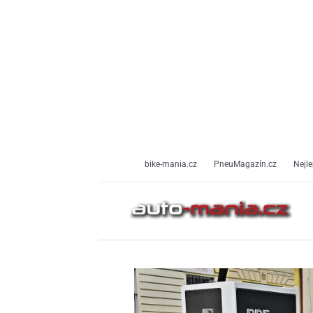
Přeskočit
na
obsah
bike-mania.cz
PneuMagazín.cz
Nejle