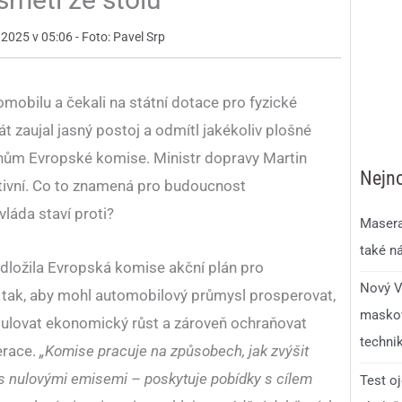
 2025 v 05:06 - Foto: Pavel Srp
mobilu a čekali na státní dotace pro fyzické
t zaujal jasný postoj a odmítl jakékoliv plošné
nům Evropské komise. Ministr dopravy Martin
Nejno
tivní. Co to znamená pro budoucnost
vláda staví proti?
Masera
také n
dložila Evropská komise akční plán pro
Nový V
j tak, aby mohl automobilový průmysl prosperovat,
maskov
imulovat ekonomický růst a zároveň ochraňovat
technik
erace.
„Komise pracuje na způsobech, jak zvýšit
s nulovými emisemi – poskytuje pobídky s cílem
Test o