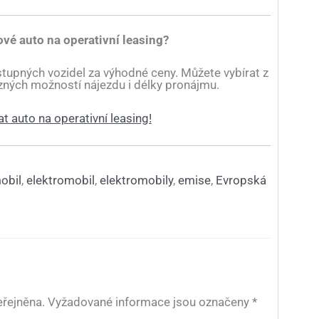
ové auto na operativní leasing?
stupných vozidel za výhodné ceny. Můžete vybírat z
různých možností nájezdu i délky pronájmu.
at auto na operativní leasing!
obil
,
elektromobil
,
elektromobily
,
emise
,
Evropská
řejněna.
Vyžadované informace jsou označeny
*