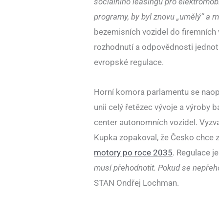
sociálního leasingu pro elektromob
programy, by byl znovu „umělý“ a mo
bezemisních vozidel do firemních
rozhodnutí a odpovědnosti jednotl
evropské regulace.
Horní komora parlamentu se naopa
unii celý řetězec vývoje a výroby 
center autonomních vozidel. Vyzval
Kupka zopakoval, že Česko chce 
motory po roce 2035
. Regulace j
musí přehodnotit. Pokud se nepřehod
STAN Ondřej Lochman.