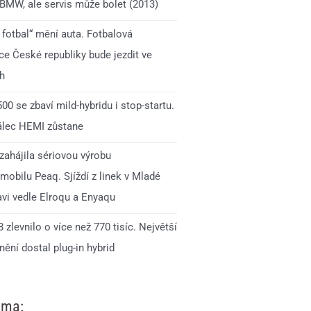
 BMW, ale servis může bolet (2013)
 fotbal“ mění auta. Fotbalová
ce České republiky bude jezdit ve
h
0 se zbaví mild-hybridu i stop-startu.
lec HEMI zůstane
zahájila sériovou výrobu
mobilu Peaq. Sjíždí z linek v Mladé
avi vedle Elroqu a Enyaqu
 zlevnilo o více než 770 tisíc. Největší
ění dostal plug-in hybrid
ama: