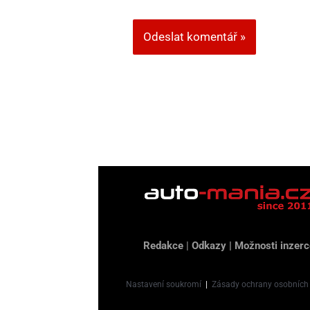
Redakce
|
Odkazy
|
Možnosti inzerc
Nastavení soukromí
|
Zásady ochrany osobních