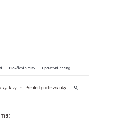
ní
Prověření ojetiny
Operativní leasing
Hledat
a výstavy
Přehled podle značky
ama: