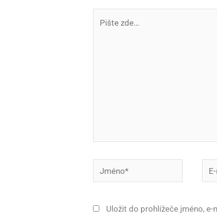
Pište
zde…
Jméno*
E-
mail
Uložit do prohlížeče jméno, e