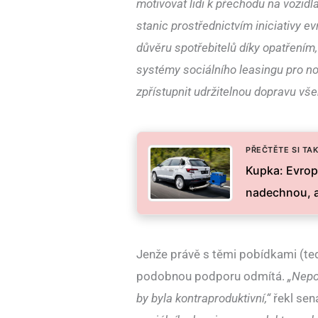
motivovat lidi k přechodu na vozid
stanic prostřednictvím iniciativy e
důvěru spotřebitelů díky opatřením,
systémy sociálního leasingu pro no
zpřístupnit udržitelnou dopravu vše
PŘEČTĚTE SI TAK
Kupka: Evrop
nadechnou, a
Jenže právě s těmi pobídkami (te
podobnou podporu odmítá.
„Nepo
by byla kontraproduktivní,“
řekl sen