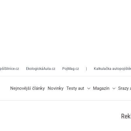
pšíSilnice.cz
EkologickáAuta.cz
PojMag.cz
|
Kalkulačka autopojiště
Nejnovější články
Novinky
Testy aut
Magazín
Srazy 
Rek