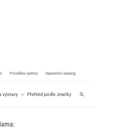
ní
Prověření ojetiny
Operativní leasing
Hledat
a výstavy
Přehled podle značky
lama: