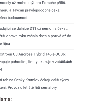
modely už mohou být pro Porsche příliš.
meru a Taycan pravděpodobně čeká
ečná budoucnost
adající se dálnice D11 už nemohla čekat.
ětší oprava roku začala dnes a potrvá až do
 října
 Citroën C3 Aircross Hybrid 145 e-DCS6:
vapuje pohodlím, limity ukazuje v zatáčkách
6)
í tah na Český Krumlov čekají další týdny
ní. Provoz u letiště řídí semafory
lama: