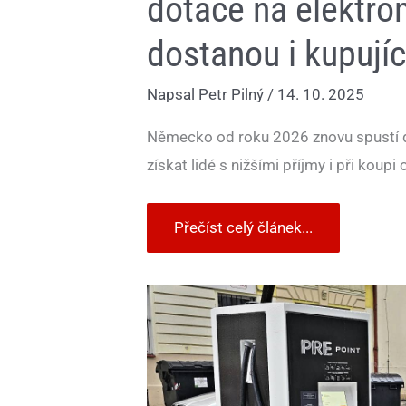
dotace na elektrom
dostanou i kupujíc
Napsal
Petr Pilný
/
14. 10. 2025
Německo od roku 2026 znovu spustí d
získat lidé s nižšími příjmy i při koupi
Přečíst celý článek...
Čekáte
s
nákupem
elektromobilu
na
dotace?
Zbytečně,
Senát