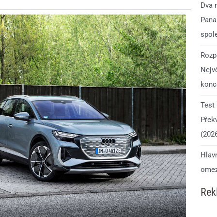
Dva 
Pana
spol
Rozp
Nejv
konce
Test
Přek
(202
Hlavn
omeze
Rek