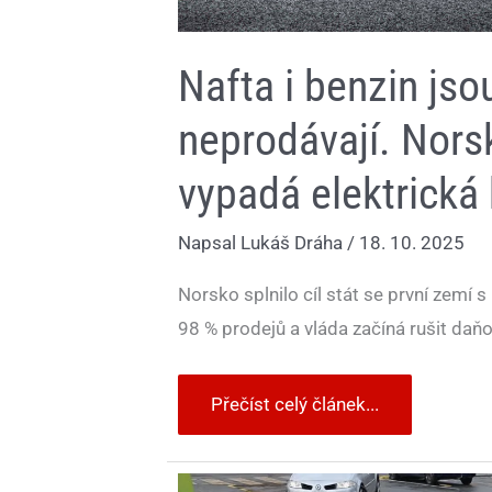
Nafta i benzin jso
neprodávají. Norsk
vypadá elektrická
Napsal
Lukáš Dráha
/
18. 10. 2025
Norsko splnilo cíl stát se první zemí s
98 % prodejů a vláda začíná rušit daňo
Přečíst celý článek...
Německo