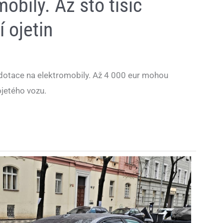
obily. Až sto tisíc
í ojetin
otace na elektromobily. Až 4 000 eur mohou
 ojetého vozu.