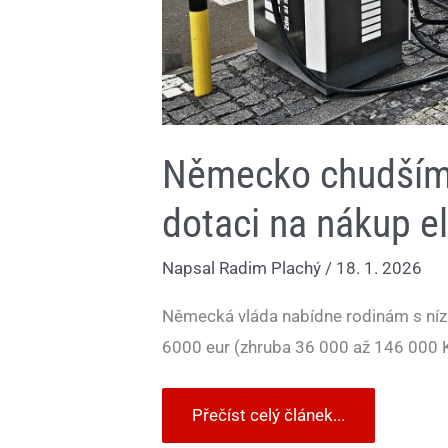
Německo chudším
dotaci na nákup e
Napsal
Radim Plachý
/
18. 1. 2026
Německá vláda nabídne rodinám s nízk
6000 eur (zhruba 36 000 až 146 000 K
Přečíst celý článek...