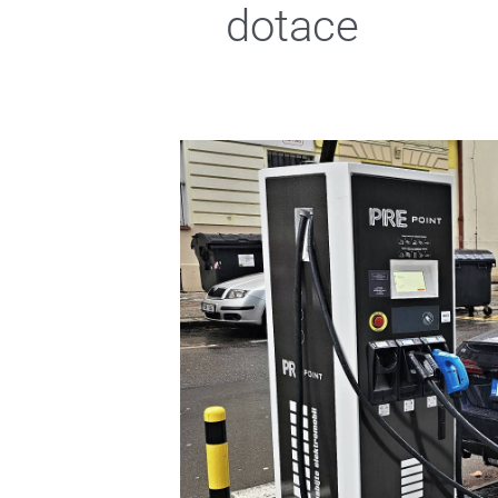
dotace
Německo
chudším
rodinám
poskytne
dotaci
na
nákup
elektromobilu