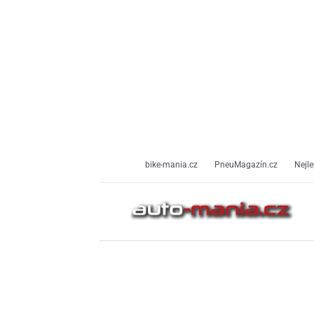
Přeskočit
na
obsah
bike-mania.cz
PneuMagazín.cz
Nejle