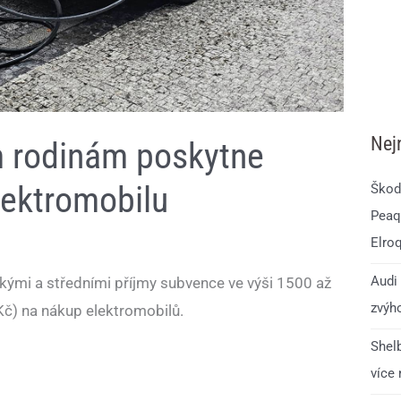
Nej
 rodinám poskytne
lektromobilu
Škod
Peaq.
Elro
Audi 
ými a středními příjmy subvence ve výši 1500 až
zvýho
č) na nákup elektromobilů.
Shelb
více