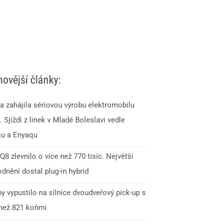
novější články:
a zahájila sériovou výrobu elektromobilu
 Sjíždí z linek v Mladé Boleslavi vedle
qu a Enyaqu
Q8 zlevnilo o více než 770 tisíc. Největší
dnění dostal plug-in hybrid
y vypustilo na silnice dvoudveřový pick-up s
 než 821 koňmi