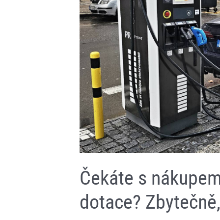
je
smetl
ze
stolu
Čekáte s nákupem
dotace? Zbytečně,