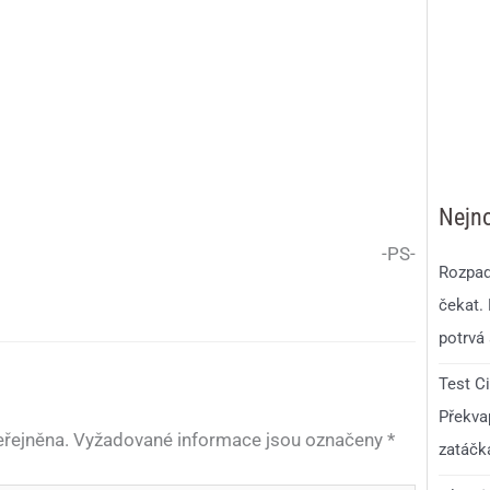
Nejno
-PS-
Rozpad
čekat.
potrvá 
Test C
Překvap
řejněna.
Vyžadované informace jsou označeny
*
zatáčk