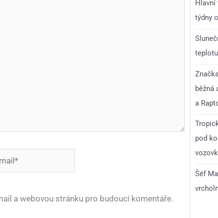
Hlavní
týdny o
Slunečn
teplotu
Značka 
běžná 
a Rapt
Tropick
pod ko
vozovka
*
Šéf Ma
vrchol
-mail a webovou stránku pro budoucí komentáře.