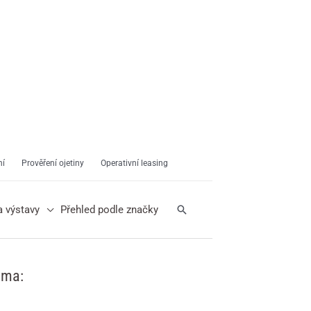
ní
Prověření ojetiny
Operativní leasing
Hledat
a výstavy
Přehled podle značky
ama: