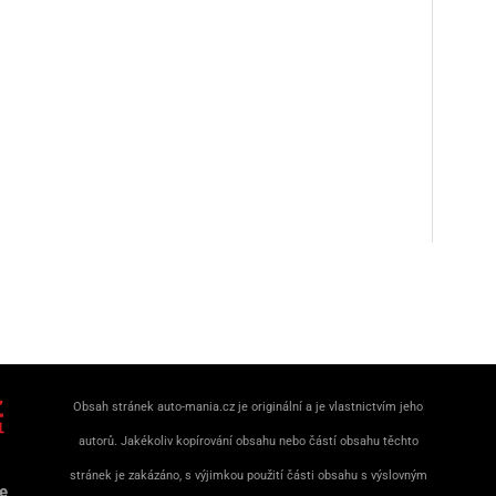
Obsah stránek auto-mania.cz je originální a je vlastnictvím jeho
autorů. Jakékoliv kopírování obsahu nebo částí obsahu těchto
stránek je zakázáno, s výjimkou použití části obsahu s výslovným
e