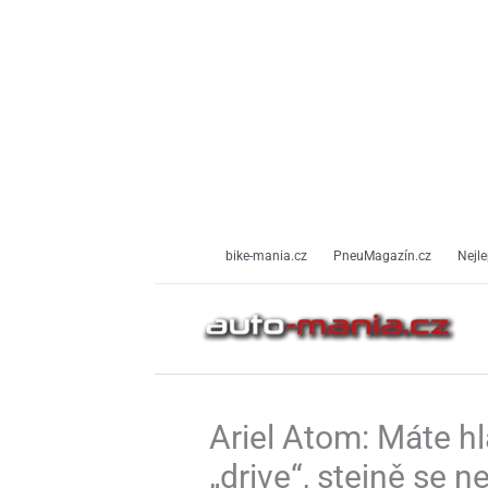
Přeskočit
na
obsah
bike-mania.cz
PneuMagazín.cz
Nejle
Ariel Atom: Máte hl
„drive“, stejně se n