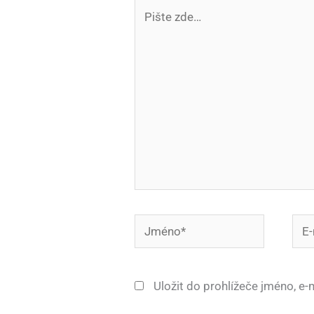
Pište
zde…
Jméno*
E-
mail
Uložit do prohlížeče jméno, e