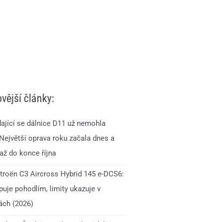
vější články:
ající se dálnice D11 už nemohla
 Největší oprava roku začala dnes a
až do konce října
itroën C3 Aircross Hybrid 145 e-DCS6:
uje pohodlím, limity ukazuje v
ách (2026)