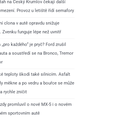
 tah na Český Krumlov čekají další
mezení. Provoz u letiště řídí semafory
í clona v autě opravdu snižuje
. Zvenku funguje lépe než uvnitř
„pro každého“ je pryč? Ford zrušil
auta a soustředí se na Bronco, Tremor
or
é teploty škodí také silnicím. Asfalt
ly měkne a po vedru a bouřce se může
 rychle zničit
zdy promluvil o nové MX-5 i o novém
ném sportovním autě