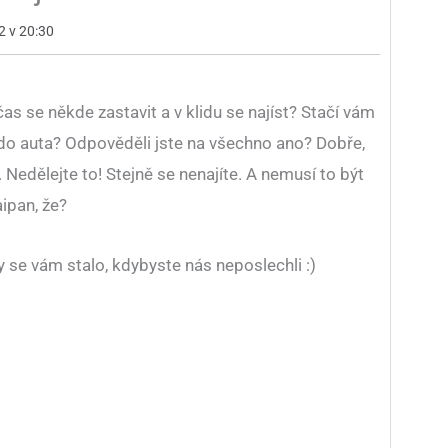
2 v 20:30
s se někde zastavit a v klidu se najíst? Stačí vám
lo do auta? Odpověděli jste na všechno ano? Dobře,
Nedělejte to! Stejně se nenajíte. A nemusí to být
aipan, že?
by se vám stalo, kdybyste nás neposlechli :)