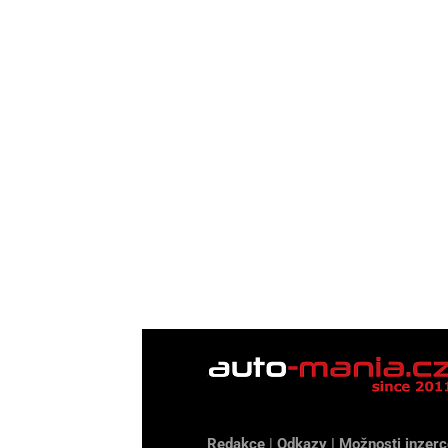
Redakce
|
Odkazy
|
Možnosti inzerc