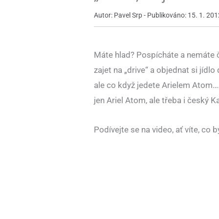
Autor: Pavel Srp - Publikováno: 15. 1. 201
Máte hlad? Pospícháte a nemáte ča
zajet na „drive“ a objednat si jíd
ale co když jedete Arielem Atom…. 
jen Ariel Atom, ale třeba i český K
Podívejte se na video, ať víte, co 