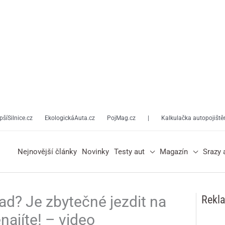
pšíSilnice.cz
EkologickáAuta.cz
PojMag.cz
|
Kalkulačka autopojiště
Nejnovější články
Novinky
Testy aut
Magazín
Srazy 
ad? Je zbytečné jezdit na
Rekl
enajíte! – video