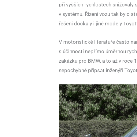
při vyšších rychlostech snižovaly s
v systému. Řízení vozu tak bylo st
řešení dočkaly i jiné modely Toyoty
V motoristické literatuře často n
s účinností nepřímo úměrnou rychl
zakázku pro BMW, a to až v roce 
nepochybně připsat inženýři Toyot