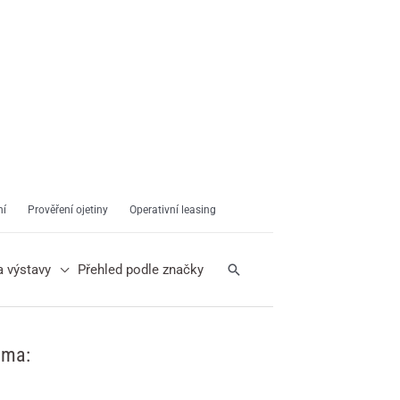
ní
Prověření ojetiny
Operativní leasing
Hledat
a výstavy
Přehled podle značky
ama: