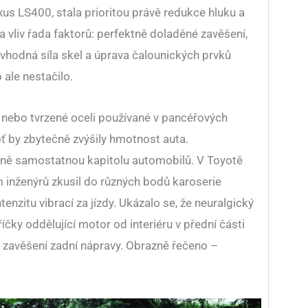
s LS400, stala prioritou právě redukce hluku a
la vliv řada faktorů: perfektně doladěné zavěšení,
 vhodná síla skel a úprava čalounických prvků
 ale nestačilo.
nebo tvrzené oceli používané v pancéřových
ť by zbytečně zvýšily hmotnost auta.
tně samostatnou kapitolu automobilů. V Toyotě
ým inženýrů zkusil do různých bodů karoserie
tenzitu vibrací za jízdy. Ukázalo se, že neuralgický
íčky oddělující motor od interiéru v přední části
od zavěšení zadní nápravy. Obrazně řečeno –