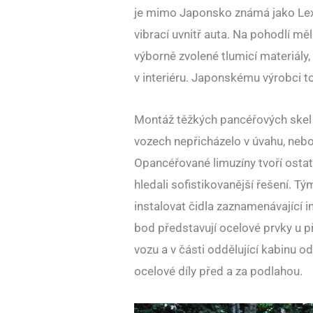
je mimo Japonsko známá jako Lexu
vibrací uvnitř auta. Na pohodlí mě
výborně zvolené tlumicí materiály,
v interiéru. Japonskému výrobci to
Montáž těžkých pancéřových skel 
vozech nepřicházelo v úvahu, nebo
Opancéřované limuzíny tvoří osta
hledali sofistikovanější řešení. T
instalovat čidla zaznamenávající in
bod představují ocelové prvky u př
vozu a v části oddělující kabinu 
ocelové díly před a za podlahou.