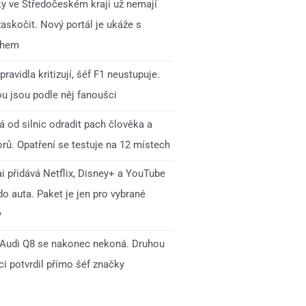
ky ve Středočeském kraji už nemají
zaskočit. Nový portál je ukáže s
ihem
pravidla kritizují, šéf F1 neustupuje.
ou jsou podle něj fanoušci
 od silnic odradit pach člověka a
rů. Opatření se testuje na 12 místech
i přidává Netflix, Disney+ a YouTube
o auta. Paket je jen pro vybrané
y
Audi Q8 se nakonec nekoná. Druhou
i potvrdil přímo šéf značky