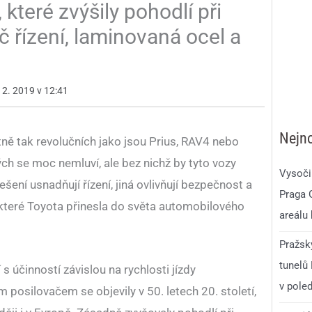
 které zvýšily pohodlí při
č řízení, laminovaná ocel a
12. 2019 v 12:41
Nejno
ě tak revolučních jako jsou Prius, RAV4 nebo
ých se moc nemluví, ale bez nichž by tyto vozy
Vysoči
ešení usnadňují řízení, jiná ovlivňují bezpečnost a
Praga 
, které Toyota přinesla do světa automobilového
areálu
Pražsk
tunelů
s účinností závislou na rychlosti jízdy
v pole
m posilovačem se objevily v 50. letech 20. století,