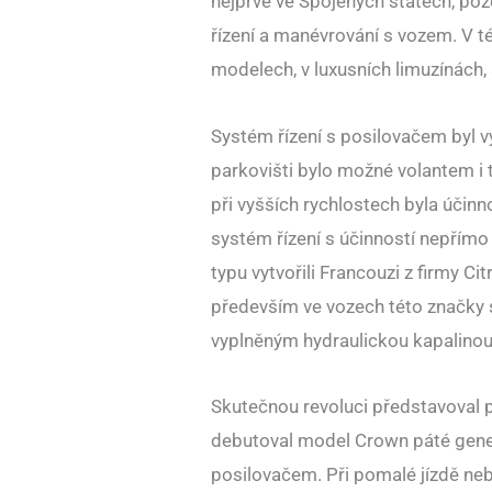
nejprve ve Spojených státech, pozd
řízení a manévrování s vozem. V t
modelech, v luxusních limuzínách, 
Systém řízení s posilovačem byl v
parkovišti bylo možné volantem i 
při vyšších rychlostech byla účinno
systém řízení s účinností nepřím
typu vytvořili Francouzi z firmy 
především ve vozech této značky
vyplněným hydraulickou kapalino
Skutečnou revoluci představoval po
debutoval model Crown páté gene
posilovačem. Při pomalé jízdě neb