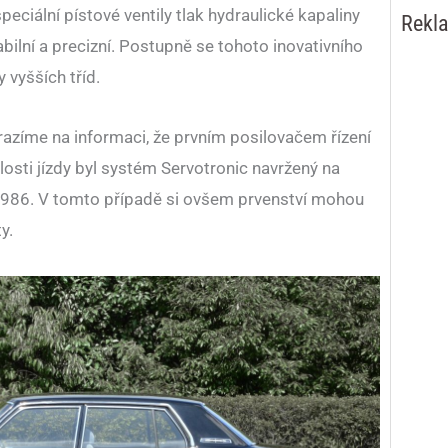
peciální pístové ventily tlak hydraulické kapaliny
Rekl
abilní a precizní. Postupně se tohoto inovativního
 vyšších tříd.
arazíme na informaci, že prvním posilovačem řízení
osti jízdy byl systém Servotronic navržený na
1986. V tomto případě si ovšem prvenství mohou
y.