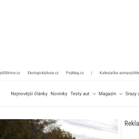
pšíSilnice.cz
EkologickáAuta.cz
PojMag.cz
|
Kalkulačka autopojiště
Nejnovější články
Novinky
Testy aut
Magazín
Srazy 
Rekl