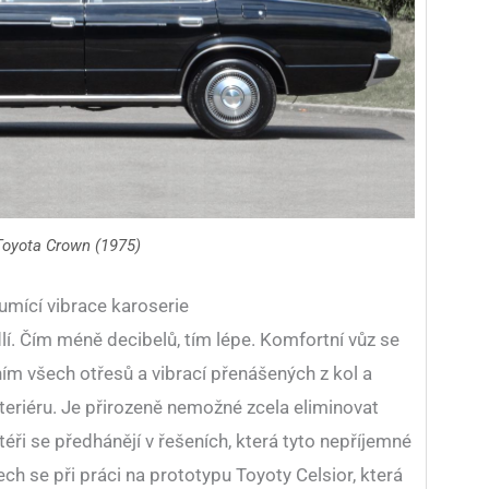
Toyota Crown (1975)
umící vibrace karoserie
lí. Čím méně decibelů, tím lépe. Komfortní vůz se
m všech otřesů a vibrací přenášených z kol a
interiéru. Je přirozeně nemožné zcela eliminovat
éři se předhánějí v řešeních, která tyto nepříjemné
ech se při práci na prototypu Toyoty Celsior, která