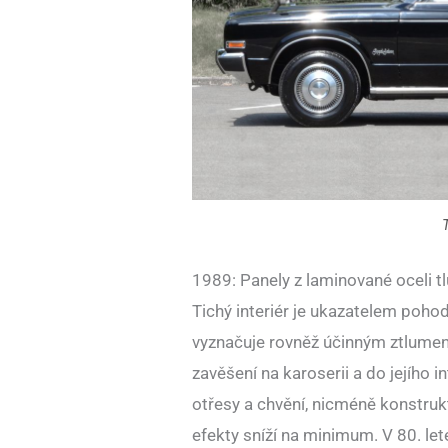
1989: Panely z laminované oceli tl
Tichý interiér je ukazatelem pohod
vyznačuje rovněž účinným ztlumení
zavěšení na karoserii a do jejího 
otřesy a chvění, nicméně konstrukt
efekty sníží na minimum. V 80. let