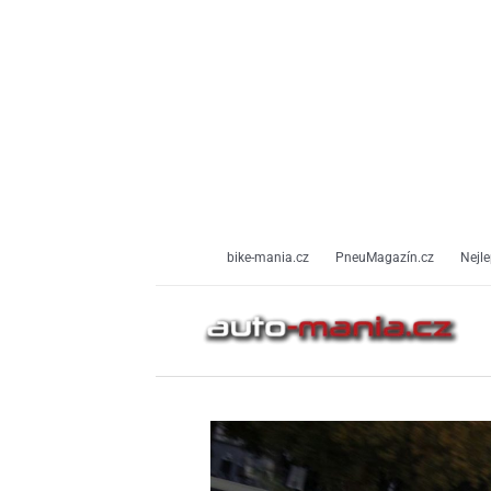
Přeskočit
na
obsah
bike-mania.cz
PneuMagazín.cz
Nejle