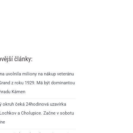
vější články:
na uvolnila miliony na nákup veteránu
Grand z roku 1929. Má být dominantou
 hradu Kámen
ý okruh čeká 24hodinová uzavírka
 Lochkov a Cholupice. Začne v sobotu
dne