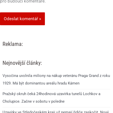
pro budoucí komentáře.
Reklama:
Nejnovější články:
Vysočina uvolnila miliony na nákup veteránu Praga Grand z roku
1929. Má být dominantou areálu hradu Kámen
Pražský okruh čeká 24hodinová uzavírka tunelů Lochkov a
Cholupice. Začne v sobotu v poledne
Uzavírky ve Středočeském kraji už nemají řidiče zaskočit. Nový