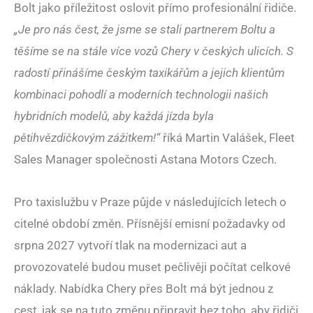
Bolt jako příležitost oslovit přímo profesionální řidiče.
„Je pro nás čest, že jsme se stali partnerem Boltu a
těšíme se na stále více vozů Chery v českých ulicích. S
radostí přinášíme českým taxikářům a jejich klientům
kombinaci pohodlí a moderních technologii našich
hybridních modelů, aby každá jízda byla
pětihvězdičkovým zážitkem!“
říká Martin Valášek, Fleet
Sales Manager společnosti Astana Motors Czech.
Pro taxislužbu v Praze půjde v následujících letech o
citelné období změn. Přísnější emisní požadavky od
srpna 2027 vytvoří tlak na modernizaci aut a
provozovatelé budou muset pečlivěji počítat celkové
náklady. Nabídka Chery přes Bolt má být jednou z
cest, jak se na tuto změnu připravit bez toho, aby řidiči