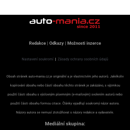
Redakce
|
Odkazy
|
Možnosti inzerce
Nastavení soukromí
|
Zásady ochrany osobních údajů
Obsah stránek auto-mania.cz je originální a je vlastnictvím jeho autorů. Jakékoliv
kopírování obsahu nebo částí obsahu těchto stránek je zakázáno, s výjimkou
použití části obsahu s výslovným písemným (e-mailovým) svolením autorů nebo
použití části obsahu formou citace. Články vyjadřují soukromý názor autora.
Názory autora se nemusí ztotožňovat s názory redakce a vydavatele.
Mediální skupina: