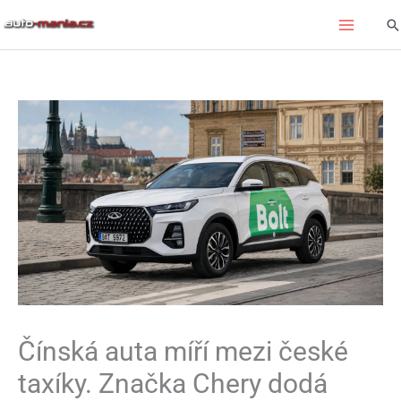
Přeskočit
Hl
na
obsah
Čínská auta míří mezi české
taxíky. Značka Chery dodá