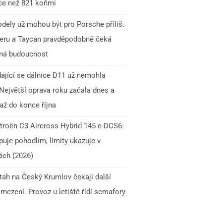
íce než 821 koňmi
dely už mohou být pro Porsche příliš.
ru a Taycan pravděpodobně čeká
ná budoucnost
ající se dálnice D11 už nemohla
 Největší oprava roku začala dnes a
až do konce října
itroën C3 Aircross Hybrid 145 e-DCS6:
uje pohodlím, limity ukazuje v
ách (2026)
 tah na Český Krumlov čekají další
mezení. Provoz u letiště řídí semafory