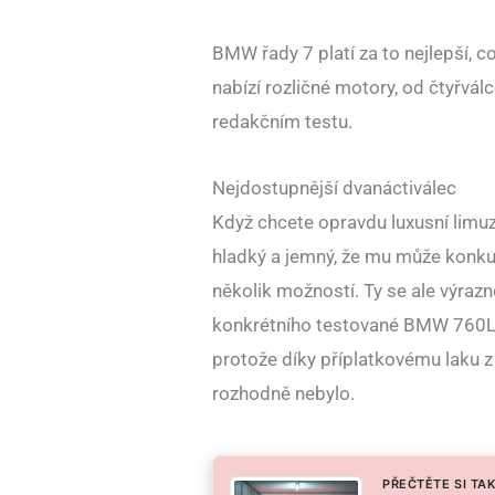
BMW řady 7 platí za to nejlepší,
nabízí rozličné motory, od čtyřvál
redakčním testu.
Nejdostupnější dvanáctiválec
Když chcete opravdu luxusní limuz
hladký a jemný, že mu může konkur
několik možností. Ty se ale výrazně
konkrétního testované BMW 760Li 
protože díky příplatkovému laku z
rozhodně nebylo.
PŘEČTĚTE SI TAK