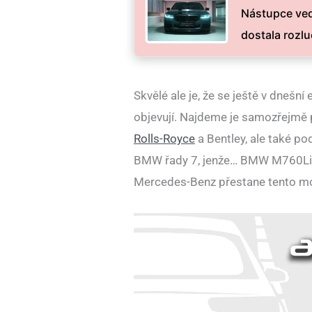
Nástupce ved
dostala rozl
Skvělé ale je, že se ještě v dnešn
objevují. Najdeme je samozřejmě 
Rolls-Royce
a Bentley, ale také p
BMW řady 7, jenže… BMW M760Li ak
Mercedes-Benz přestane tento mo