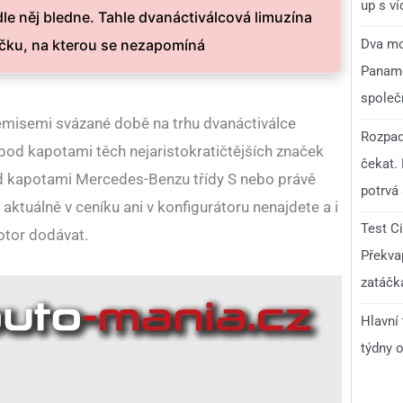
up s v
le něj bledne. Tahle dvanáctiválcová limuzína
Dva mo
učku, na kterou se nezapomíná
Paname
společ
í emisemi svázané době na trhu dvanáctiválce
Rozpad
pod kapotami těch nejaristokratičtějších značek
čekat.
od kapotami Mercedes-Benzu třídy S nebo právě
potrvá 
tuálně v ceníku ani v konfigurátoru nenajdete a i
Test C
tor dodávat.
Překvap
zatáčk
Hlavní
týdny o