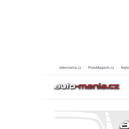
Přeskočit
na
obsah
bike-mania.cz
PneuMagazín.cz
Nejle