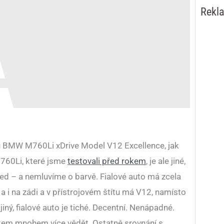
Rekl
u BMW M760Li xDrive Model V12 Excellence, jak
M760Li, které jsme
testovali před rokem
, je ale jiné,
led – a nemluvíme o barvě. Fialové auto má zcela
 a i na zádi a v přístrojovém štítu má V12, namísto
iný, fialové auto je tiché. Decentní. Nenápadné.
kem mnohem více vědět. Ostatně srovnání s