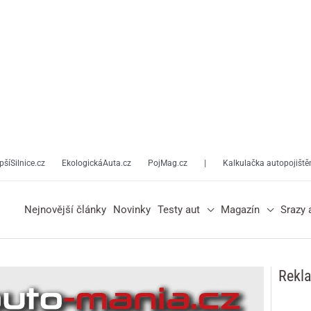
pšíSilnice.cz
EkologickáAuta.cz
PojMag.cz
|
Kalkulačka autopojiště
Nejnovější články
Novinky
Testy aut
Magazín
Srazy 
Rekl