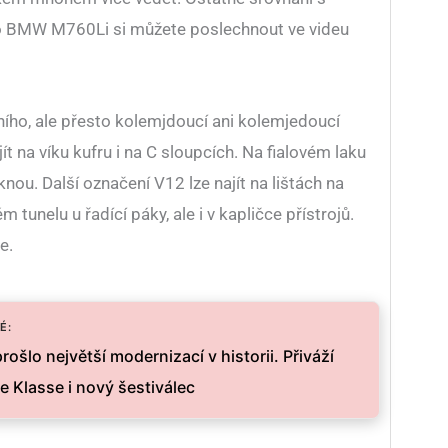
o BMW M760Li si můžete poslechnout ve videu
lního, ale přesto kolemjdoucí ani kolemjedoucí
jít na víku kufru i na C sloupcích. Na fialovém laku
nou. Další označení V12 lze najít na lištách na
 tunelu u řadící páky, ale i v kapličce přístrojů.
e.
É:
ošlo největší modernizací v historii. Přiváží
 Klasse i nový šestiválec