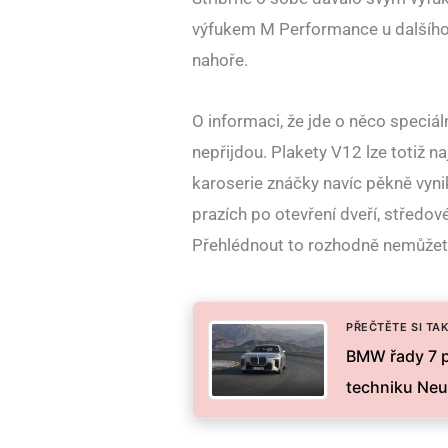
výfukem M Performance u dalšíh
nahoře.
O informaci, že jde o něco speciá
nepřijdou. Plakety V12 lze totiž na
karoserie znáčky navíc pěkně vynik
prazích po otevření dveří, středovém
Přehlédnout to rozhodně nemůžet
PŘEČTĚTE SI TAK
BMW řady 7 pr
techniku Neue