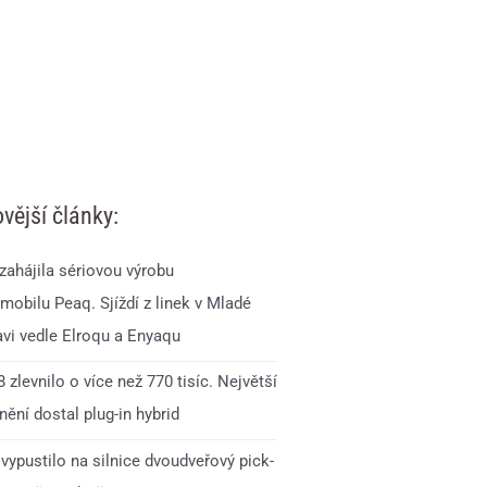
vější články:
zahájila sériovou výrobu
mobilu Peaq. Sjíždí z linek v Mladé
avi vedle Elroqu a Enyaqu
 zlevnilo o více než 770 tisíc. Největší
ění dostal plug-in hybrid
vypustilo na silnice dvoudveřový pick-