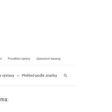
ní
Prověření ojetiny
Operativní leasing
Hledat
a výstavy
Přehled podle značky
ama: