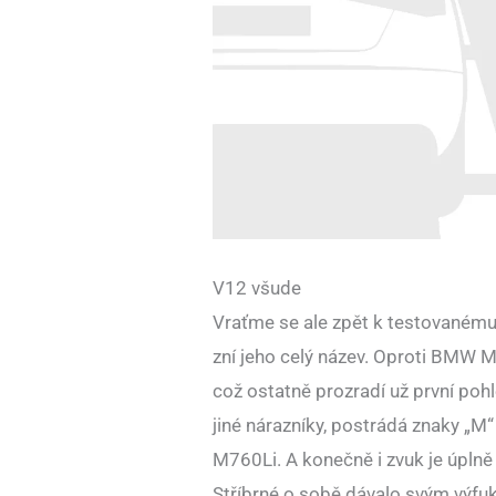
V12 všude
Vraťme se ale zpět k testovaném
zní jeho celý název. Oproti BMW 
což ostatně prozradí už první poh
jiné nárazníky, postrádá znaky „M“
M760Li. A konečně i zvuk je úplně j
Stříbrné o sobě dávalo svým výfu