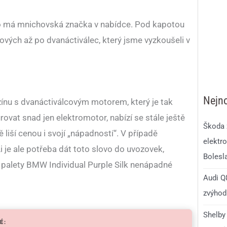
 co má mnichovská značka v nabídce. Pod kapotou
cových až po dvanáctiválec, který jsme vyzkoušeli v
Nejno
ínu s dvanáctiválcovým motorem, který je tak
ovat snad jen elektromotor, nabízí se stále ještě
Škoda 
 liší cenou i svojí „nápadností“. V případě
elektro
je ale potřeba dát toto slovo do uvozovek,
Bolesl
 palety BMW Individual Purple Silk nenápadné
Audi Q8
zvýhodn
Shelby 
É: