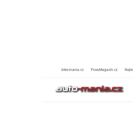
Přeskočit
na
obsah
bike-mania.cz
PneuMagazín.cz
Nejle