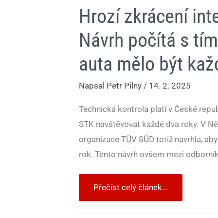
Hrozí zkrácení in
Návrh počítá s tím
auta mělo být kaž
Napsal
Petr Pilný
/
14. 2. 2025
Technická kontrola platí v České repub
STK navštěvovat každé dva roky. V N
organizace TÜV SÜD totiž navrhla, aby 
rok. Tento návrh ovšem mezi odborníky
Přečíst celý článek...