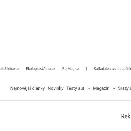
pšíSilnice.cz
EkologickáAuta.cz
PojMag.cz
|
Kalkulačka autopojiště
Nejnovější články
Novinky
Testy aut
Magazín
Srazy 
Rek