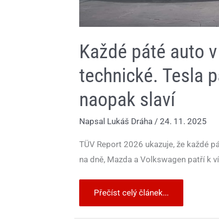
Každé páté auto 
technické. Tesla 
naopak slaví
Napsal
Lukáš Dráha
/
24. 11. 2025
TÜV Report 2026 ukazuje, že každé pá
na dně, Mazda a Volkswagen patří k v
Přečíst celý článek...