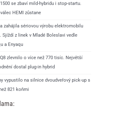
500 se zbaví mild-hybridu i stop-startu.
válec HEMI zůstane
a zahájila sériovou výrobu elektromobilu
 Sjíždí z linek v Mladé Boleslavi vedle
qu a Enyaqu
Q8 zlevnilo o více než 770 tisíc. Největší
dnění dostal plug-in hybrid
y vypustilo na silnice dvoudveřový pick-up s
 než 821 koňmi
lama: