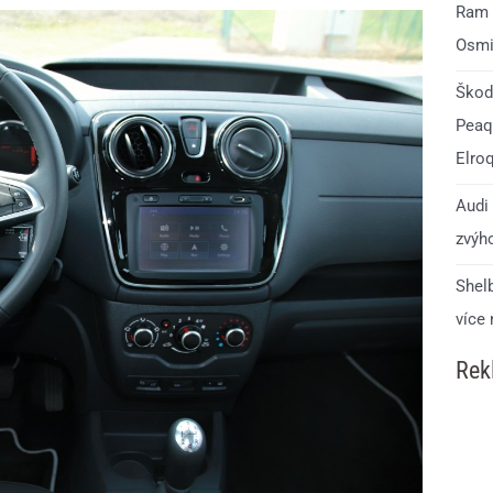
Ram 1
Osmi
Škod
Peaq.
Elro
Audi 
zvýho
Shelb
více
Rek