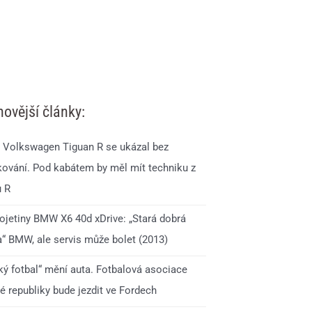
novější články:
 Volkswagen Tiguan R se ukázal bez
ování. Pod kabátem by měl mít techniku z
u R
 ojetiny BMW X6 40d xDrive: „Stará dobrá
a“ BMW, ale servis může bolet (2013)
ký fotbal“ mění auta. Fotbalová asociace
é republiky bude jezdit ve Fordech