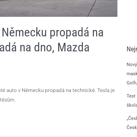
v Německu propadá na
padá na dno, Mazda
Nej
Nový
mask
Golf
té auto v Německu propadá na technické. Tesla je
Test
ítězům.
škol
„Čes
Česk