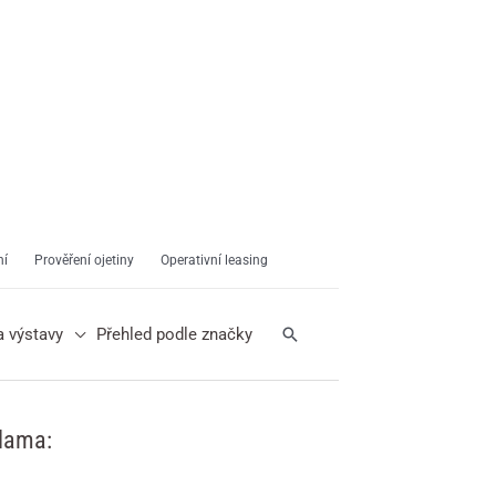
ní
Prověření ojetiny
Operativní leasing
Hledat
a výstavy
Přehled podle značky
lama: