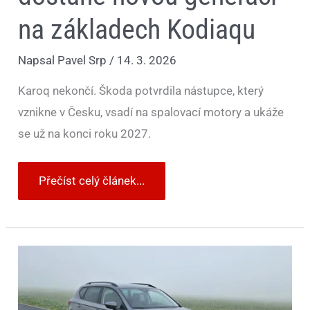
na základech Kodiaqu
Napsal
Pavel Srp
/
14. 3. 2026
Karoq nekončí. Škoda potvrdila nástupce, který
vznikne v Česku, vsadí na spalovací motory a ukáže
se už na konci roku 2027.
Přečíst celý článek...
Škoda
uzavírá
spolupráci
se
značkou
SEAT.