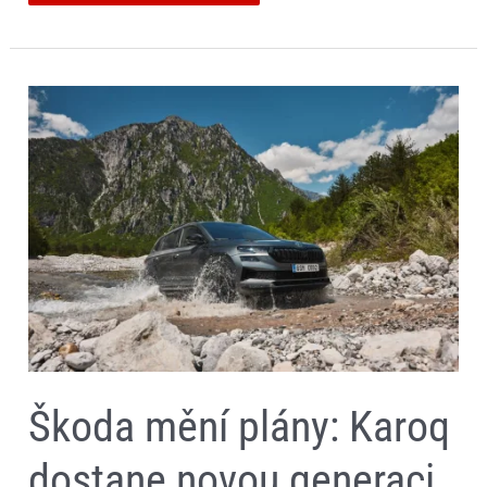
Škoda
mění
plány:
Karoq
dostane
novou
generaci
na
základech
Kodiaqu
Škoda mění plány: Karoq
dostane novou generaci