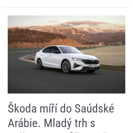
Škoda
míří
do
Saúdské
Arábie.
Mladý
trh
s
málem
aut
může
změnit
její
budoucnost
Škoda míří do Saúdské
Arábie. Mladý trh s