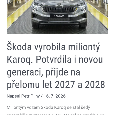
přijde
na
přelomu
let
2027
a
2028
Škoda vyrobila miliontý
Karoq. Potvrdila i novou
generaci, přijde na
přelomu let 2027 a 2028
Napsal
Petr Pilný
/
16. 7. 2026
Miliontým vozem Škoda Karoq se stal šedý