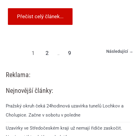
Přečíst celý článek...
Následující
→
1
2
9
…
Reklama:
Nejnovější články:
Pražský okruh čeká 24hodinová uzavírka tunelů Lochkov a
Cholupice. Začne v sobotu v poledne
Uzavírky ve Středočeském kraji už nemají řidiče zaskočit.