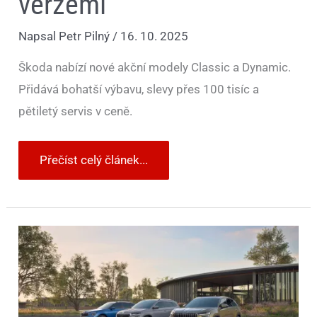
verzemi
Napsal
Petr Pilný
/
16. 10. 2025
Škoda nabízí nové akční modely Classic a Dynamic.
Přidává bohatší výbavu, slevy přes 100 tisíc a
pětiletý servis v ceně.
Přečíst celý článek...
Škoda
překonala
hranici
čtyř
milionů
SUV.
Teď
chystá