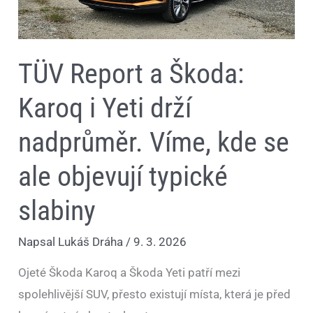
ale
objevují
typické
slabiny
TÜV Report a Škoda:
Karoq i Yeti drží
nadprůměr. Víme, kde se
ale objevují typické
slabiny
Napsal
Lukáš Dráha
/
9. 3. 2026
Ojeté Škoda Karoq a Škoda Yeti patří mezi
spolehlivější SUV, přesto existují místa, která je před