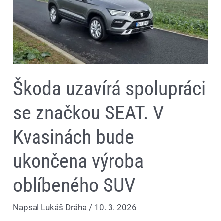
V
Kvasinách
bude
ukončena
výroba
oblíbeného
SUV
Škoda uzavírá spolupráci
se značkou SEAT. V
Kvasinách bude
ukončena výroba
oblíbeného SUV
Napsal
Lukáš Dráha
/
10. 3. 2026