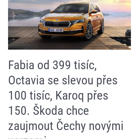
Octavia
se
slevou
přes
100
tisíc,
Karoq
přes
150.
Škoda
chce
Fabia od 399 tisíc,
zaujmout
Čechy
novými
Octavia se slevou přes
verzemi
100 tisíc, Karoq přes
150. Škoda chce
zaujmout Čechy novými