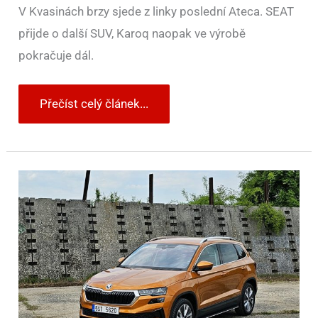
V Kvasinách brzy sjede z linky poslední Ateca. SEAT
přijde o další SUV, Karoq naopak ve výrobě
pokračuje dál.
Přečíst celý článek...
TÜV
Report
a
Škoda:
Karoq
i
Yeti
drží
nadprůměr.
Víme,
kde
se