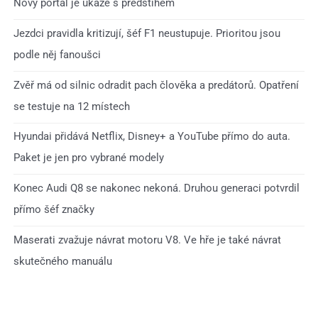
Nový portál je ukáže s předstihem
Jezdci pravidla kritizují, šéf F1 neustupuje. Prioritou jsou
podle něj fanoušci
Zvěř má od silnic odradit pach člověka a predátorů. Opatření
se testuje na 12 místech
Hyundai přidává Netflix, Disney+ a YouTube přímo do auta.
Paket je jen pro vybrané modely
Konec Audi Q8 se nakonec nekoná. Druhou generaci potvrdil
přímo šéf značky
Maserati zvažuje návrat motoru V8. Ve hře je také návrat
skutečného manuálu