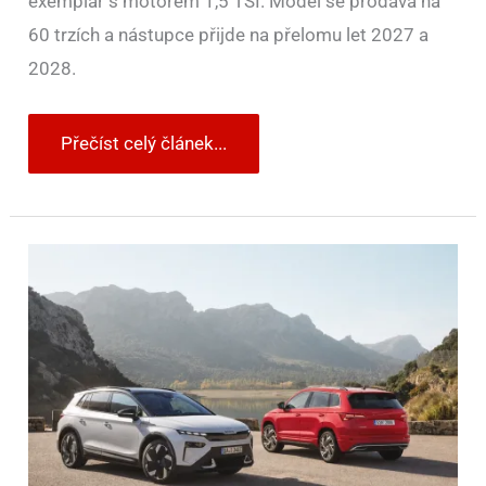
exemplář s motorem 1,5 TSI. Model se prodává na
60 trzích a nástupce přijde na přelomu let 2027 a
2028.
Přečíst celý článek...
Zlom
v
provozních
nákladech:
elektromobily
se
začínají
vyplácet
víc
než
benzin
a
nafta