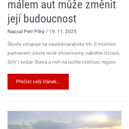
málem aut může změnit
její budoucnost
Napsal
Petr Pilný
/
19. 11. 2025
Škoda vstupuje na saúdskoarabský trh. S místním
partnerem otevře nové showroomy, nabídne Octavii,
SUV i sedan Slavia a míří na rychle rostoucí region.
Přečíst celý článek...
Fabia
od
399
tisíc,