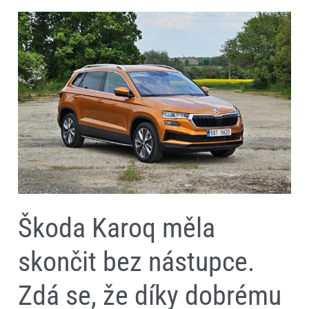
Škoda
Karoq
měla
skončit
bez
nástupce.
Zdá
se,
že
díky
dobrému
hospodaření
automobilky
dostane
novou
generaci
Škoda Karoq měla
skončit bez nástupce.
Zdá se, že díky dobrému