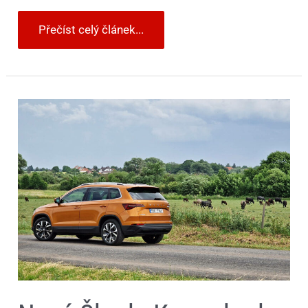
Přečíst celý článek...
Nová
Škoda
Karoq
bude
a
dostane
spalovací
motor.
Vzniká
nezvykle
rychle
kvůli
tlaku
čínské
konkurence