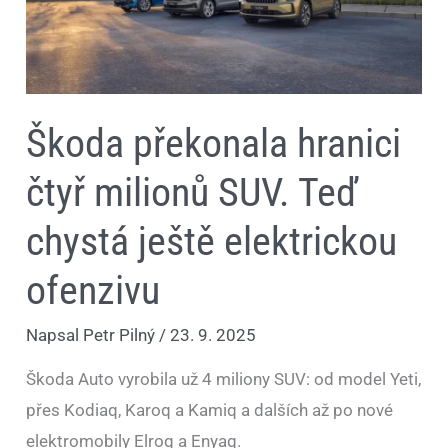
ještě
elektrickou
ofenzivu
Škoda překonala hranici
čtyř milionů SUV. Teď
chystá ještě elektrickou
ofenzivu
Napsal
Petr Pilný
/
23. 9. 2025
Škoda Auto vyrobila už 4 miliony SUV: od model Yeti,
přes Kodiaq, Karoq a Kamiq a dalších až po nové
elektromobily Elroq a Enyaq.