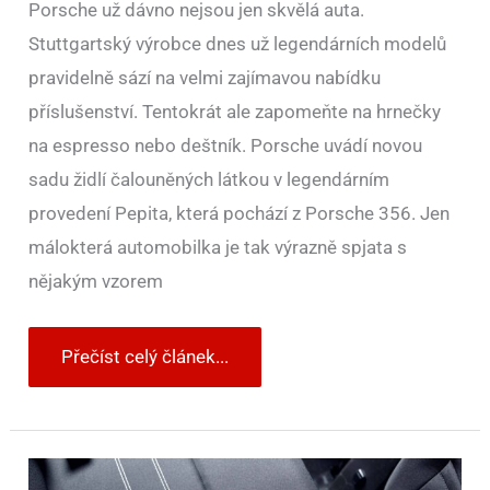
Porsche už dávno nejsou jen skvělá auta.
Stuttgartský výrobce dnes už legendárních modelů
pravidelně sází na velmi zajímavou nabídku
příslušenství. Tentokrát ale zapomeňte na hrnečky
na espresso nebo deštník. Porsche uvádí novou
sadu židlí čalouněných látkou v legendárním
provedení Pepita, která pochází z Porsche 356. Jen
málokterá automobilka je tak výrazně spjata s
nějakým vzorem
Přečíst celý článek...
Dacia
si