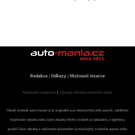
Redakce
|
Odkazy
|
Možnosti inzerce
Nastavení soukromí
|
Zásady ochrany osobních údajů
Obsah stránek auto-mania.cz je originální a je vlastnictvím jeho autorů. Jakékoliv
kopírování obsahu nebo částí obsahu těchto stránek je zakázáno, s výjimkou
použití části obsahu s výslovným písemným (e-mailovým) svolením autorů nebo