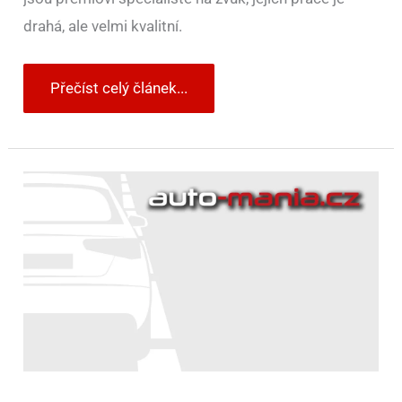
drahá, ale velmi kvalitní.
Přečíst celý článek...
Bugatti
kromě
aut
nabízí
také
novou
kolekci
příslušenství.
Cenově
příjemně
překvapí