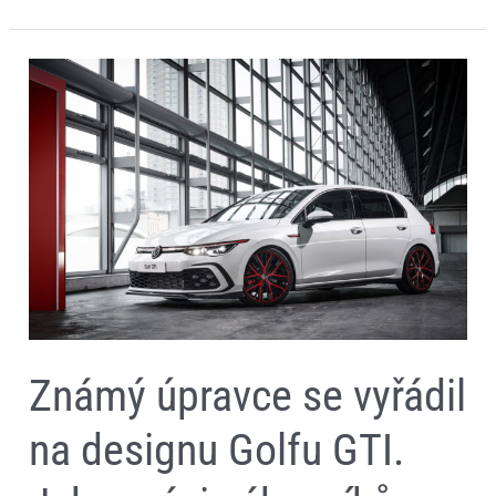
Známý
úpravce
se
vyřádil
na
designu
Golfu
GTI.
Jeho
práci
zákazníkům
nabídne
sama
automobilka
Známý úpravce se vyřádil
na designu Golfu GTI.