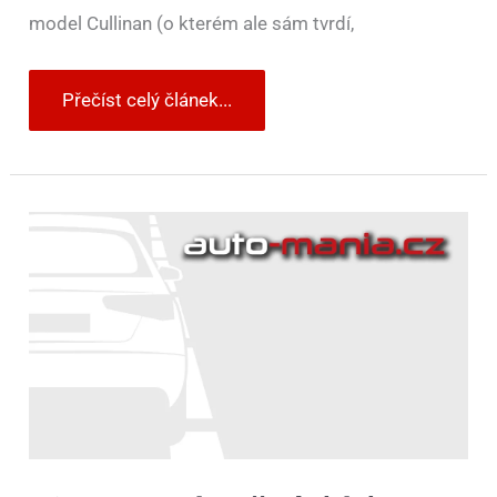
model Cullinan (o kterém ale sám tvrdí,
Přečíst celý článek...
Tipy
na
vánoční
dárky
pro
všechny,
kteří
mají
rádi
auta.
Stylové
repráky,
koloběžky
nebo
oblečení