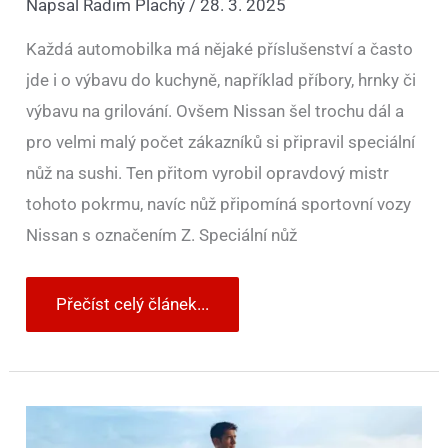
Napsal
Radim Plachý
/
28. 3. 2025
Každá automobilka má nějaké příslušenství a často
jde i o výbavu do kuchyně, například příbory, hrnky či
výbavu na grilování. Ovšem Nissan šel trochu dál a
pro velmi malý počet zákazníků si připravil speciální
nůž na sushi. Ten přitom vyrobil opravdový mistr
tohoto pokrmu, navíc nůž připomíná sportovní vozy
Nissan s označením Z. Speciální nůž
Přečíst celý článek...
Lamborghini
za
pár