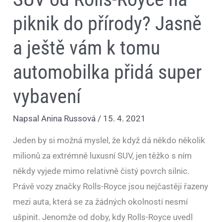
super
vybavení
piknik do přírody? Jasně
a ještě vám k tomu
automobilka přidá super
vybavení
Napsal
Anina Russová
/
15. 4. 2021
Jeden by si možná myslel, že když dá někdo několik
milionů za extrémně luxusní SUV, jen těžko s ním
někdy vyjede mimo relativně čistý povrch silnic.
Právě vozy značky Rolls-Royce jsou nejčastěji řazeny
mezi auta, která se za žádných okolností nesmí
ušpinit. Jenomže od doby, kdy Rolls-Royce uvedl