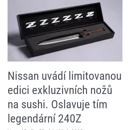
uvádí
limitovanou
edici
exkluzivních
nožů
na
sushi.
Oslavuje
tím
legendární
240Z
Nissan uvádí limitovanou
edici exkluzivních nožů
na sushi. Oslavuje tím
legendární 240Z