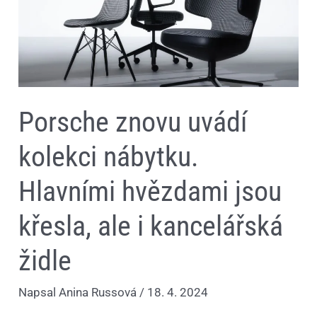
hvězdami
jsou
křesla,
ale
i
kancelářská
židle
Porsche znovu uvádí
kolekci nábytku.
Hlavními hvězdami jsou
křesla, ale i kancelářská
židle
Napsal
Anina Russová
/
18. 4. 2024