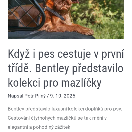
představilo
kolekci
pro
mazlíčky
Když i pes cestuje v první
třídě. Bentley představilo
kolekci pro mazlíčky
Napsal
Petr Pilný
/
9. 10. 2025
Bentley představilo luxusní kolekci doplňků pro psy.
Cestování čtyřnohých mazlíčků se tak mění v
elegantní a pohodlný zážitek.