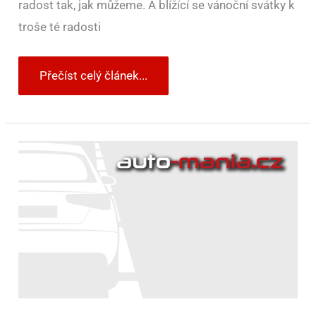
radost tak, jak můžeme. A blížící se vánoční svátky k
troše té radosti
Přečíst celý článek...
Lamborghini
představilo
nový
model.
Tentokrát
nejde
o
auto,
ale
o
luxusní
sluchátka