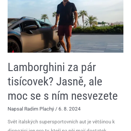
tisícovek?
Jasně,
ale
moc
se
s
ním
nesvezete
Lamborghini za pár
tisícovek? Jasně, ale
moc se s ním nesvezete
Napsal
Radim Plachý
/
6. 8. 2024
Svět italských supersportovních aut je většinou k
dispozici jen pro ty, kteří na něj mají dostatek