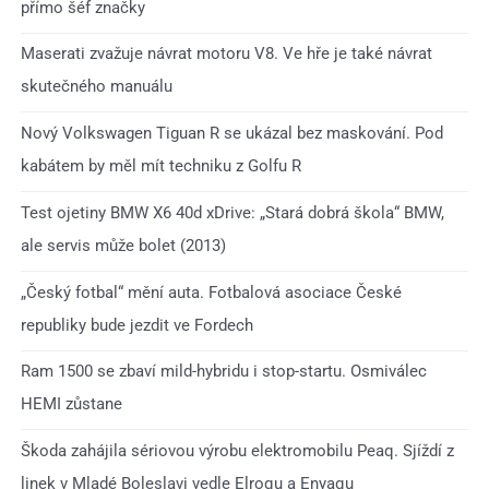
přímo šéf značky
Maserati zvažuje návrat motoru V8. Ve hře je také návrat
skutečného manuálu
Nový Volkswagen Tiguan R se ukázal bez maskování. Pod
kabátem by měl mít techniku z Golfu R
Test ojetiny BMW X6 40d xDrive: „Stará dobrá škola“ BMW,
ale servis může bolet (2013)
„Český fotbal“ mění auta. Fotbalová asociace České
republiky bude jezdit ve Fordech
Ram 1500 se zbaví mild-hybridu i stop-startu. Osmiválec
HEMI zůstane
Škoda zahájila sériovou výrobu elektromobilu Peaq. Sjíždí z
linek v Mladé Boleslavi vedle Elroqu a Enyaqu