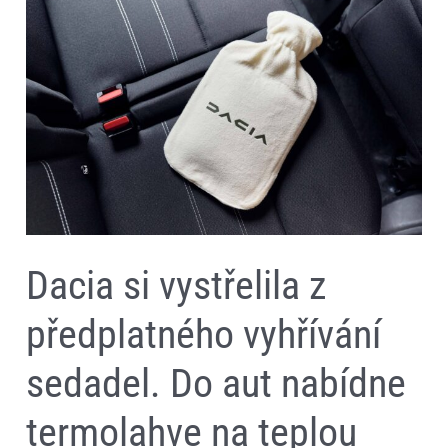
vystřelila
z
předplatného
vyhřívání
sedadel.
Do
aut
nabídne
termolahve
na
teplou
vodu
Dacia si vystřelila z
předplatného vyhřívání
sedadel. Do aut nabídne
termolahve na teplou