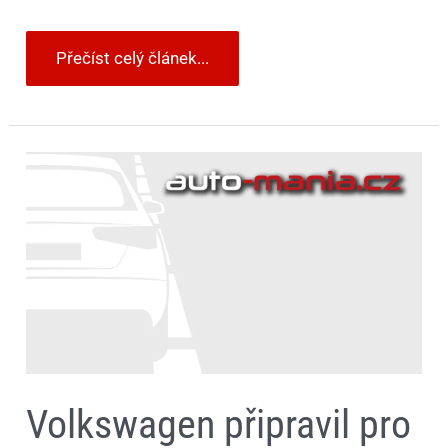
Přečíst celý článek...
Volkswagen
připravil
pro
majitele
svých
vozů
v
České
republice
výhodnou
zimní
servisní
akci
Volkswagen připravil pro