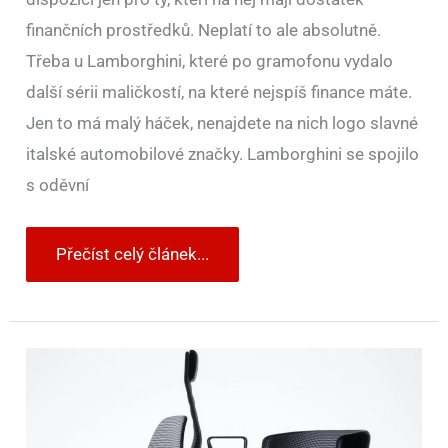
finančních prostředků. Neplatí to ale absolutně.
Třeba u Lamborghini, které po gramofonu vydalo
další sérii maličkostí, na které nejspíš finance máte.
Jen to má malý háček, nenajdete na nich logo slavné
italské automobilové značky. Lamborghini se spojilo
s oděvní
Přečíst celý článek...
Porsche
znovu
uvádí
kolekci
nábytku.
Hlavními