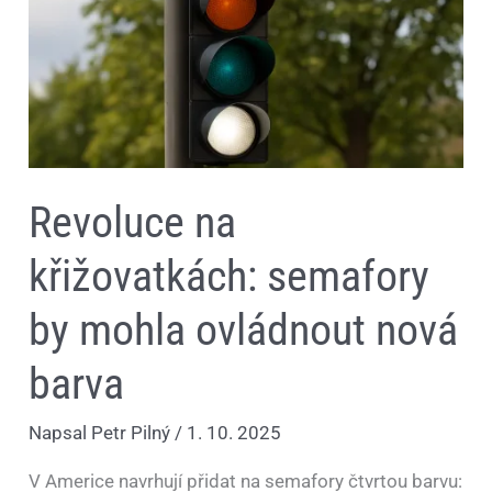
nová
barva
Revoluce na
křižovatkách: semafory
by mohla ovládnout nová
barva
Napsal
Petr Pilný
/
1. 10. 2025
V Americe navrhují přidat na semafory čtvrtou barvu: