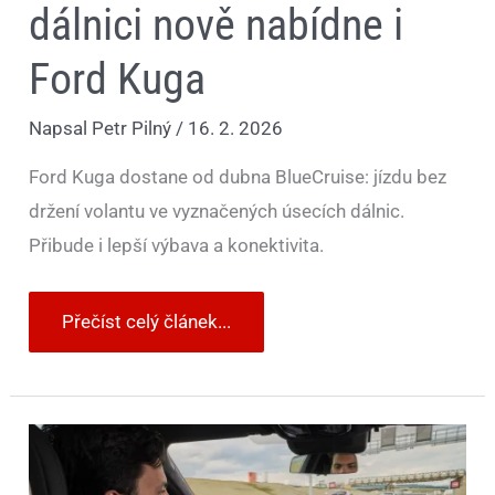
dálnici nově nabídne i
Ford Kuga
Napsal
Petr Pilný
/
16. 2. 2026
Ford Kuga dostane od dubna BlueCruise: jízdu bez
držení volantu ve vyznačených úsecích dálnic.
Přibude i lepší výbava a konektivita.
Přečíst celý článek...
Autonomní
auto
nabourá?
Od