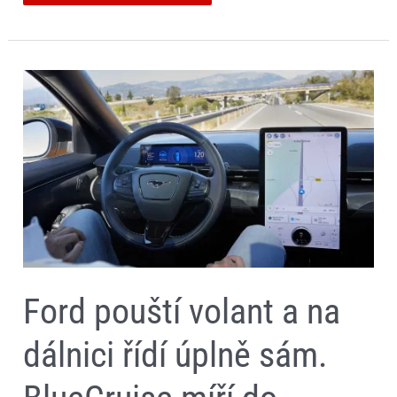
Ford
pouští
volant
a
na
dálnici
řídí
úplně
sám.
BlueCruise
míří
do
dalších
modelů
značky
Ford pouští volant a na
dálnici řídí úplně sám.