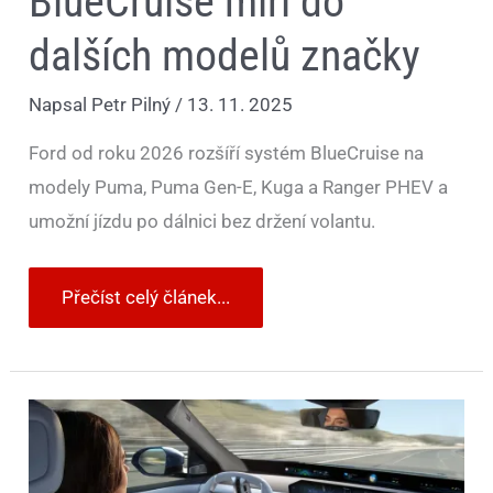
BlueCruise míří do
dalších modelů značky
Napsal
Petr Pilný
/
13. 11. 2025
Ford od roku 2026 rozšíří systém BlueCruise na
modely Puma, Puma Gen-E, Kuga a Ranger PHEV a
umožní jízdu po dálnici bez držení volantu.
Přečíst celý článek...
BMW
přitvrzuje
v
„autonomní“
jízdě.