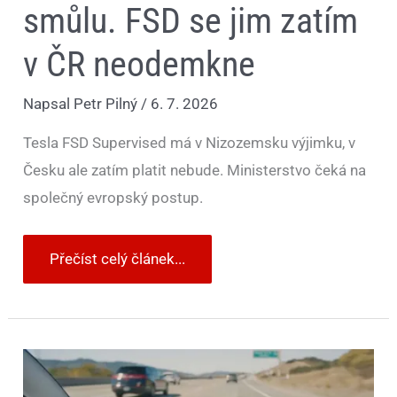
smůlu. FSD se jim zatím
v ČR neodemkne
Napsal
Petr Pilný
/
6. 7. 2026
Tesla FSD Supervised má v Nizozemsku výjimku, v
Česku ale zatím platit nebude. Ministerstvo čeká na
společný evropský postup.
Přečíst celý článek...
Nizozemsko
pustilo
FSD