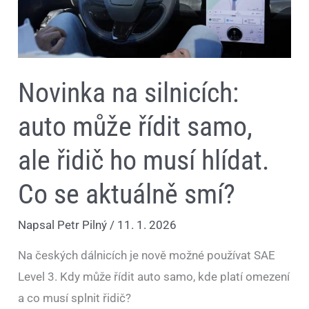
řidič
ho
musí
hlídat.
Co
se
aktuálně
Novinka na silnicích:
smí?
auto může řídit samo,
ale řidič ho musí hlídat.
Co se aktuálně smí?
Napsal
Petr Pilný
/
11. 1. 2026
Na českých dálnicích je nově možné používat SAE
Level 3. Kdy může řídit auto samo, kde platí omezení
a co musí splnit řidič?