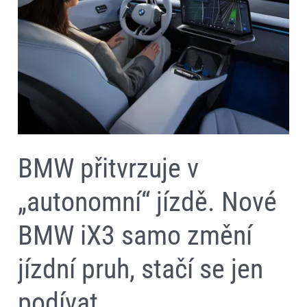
Nové
BMW
iX3
samo
změní
jízdní
pruh,
stačí
se
jen
podívat
BMW přitvrzuje v
„autonomní“ jízdě. Nové
BMW iX3 samo změní
jízdní pruh, stačí se jen
podívat