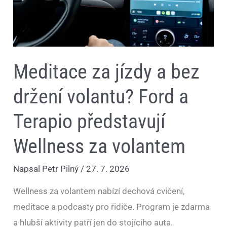
a
Terapio
představují
Wellness
za
volantem
Meditace za jízdy a bez
držení volantu? Ford a
Terapio představují
Wellness za volantem
Napsal
Petr Pilný
/
27. 7. 2026
Wellness za volantem nabízí dechová cvičení,
meditace a podcasty pro řidiče. Program je zdarma
a hlubší aktivity patří jen do stojícího auta.