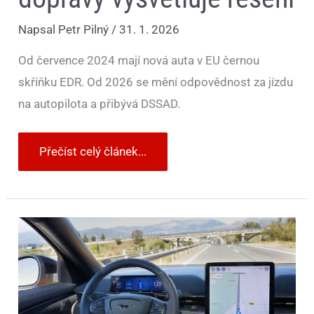
Napsal
Petr Pilný
/
31. 1. 2026
Od července 2024 mají nová auta v EU černou
skříňku EDR. Od 2026 se mění odpovědnost za jízdu
na autopilota a přibývá DSSAD.
Přečíst celý článek...
Novinka
na
silnicích:
auto
může
řídit
samo,
ale