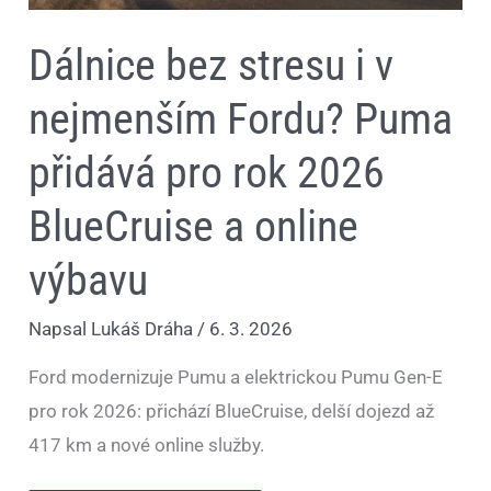
a
online
Dálnice bez stresu i v
výbavu
nejmenším Fordu? Puma
přidává pro rok 2026
BlueCruise a online
výbavu
Napsal
Lukáš Dráha
/
6. 3. 2026
Ford modernizuje Pumu a elektrickou Pumu Gen-E
pro rok 2026: přichází BlueCruise, delší dojezd až
417 km a nové online služby.