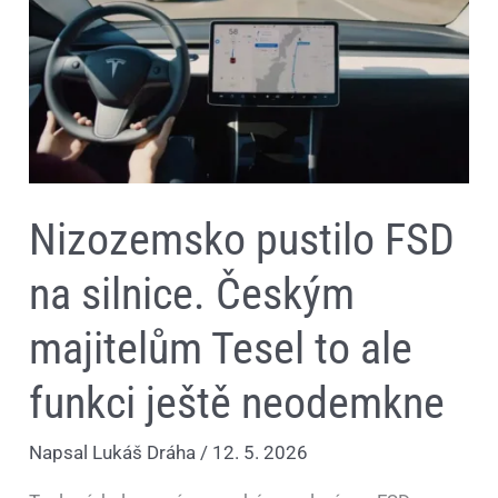
na
silnice.
Českým
majitelům
Tesel
to
ale
funkci
ještě
neodemkne
Nizozemsko pustilo FSD
na silnice. Českým
majitelům Tesel to ale
funkci ještě neodemkne
Napsal
Lukáš Dráha
/
12. 5. 2026