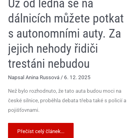
Už od ledna se na
dálnicích můžete potkat
s autonomními auty. Za
jejich nehody řidiči
trestáni nebudou
Napsal
Anina Russová
/
6. 12. 2025
Než bylo rozhodnuto, že tato auta budou moci na
české silnice, proběhla debata třeba také s policií a
pojišťovnami.
Přečíst celý článek...