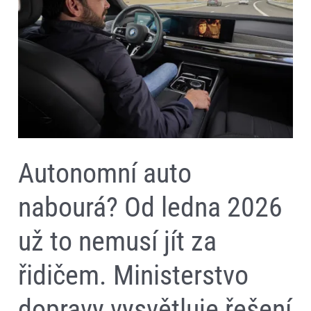
ledna
2026
už
to
nemusí
jít
za
řidičem.
Ministerstvo
dopravy
vysvětluje
řešení
Autonomní auto
nabourá? Od ledna 2026
už to nemusí jít za
řidičem. Ministerstvo
dopravy vysvětluje řešení