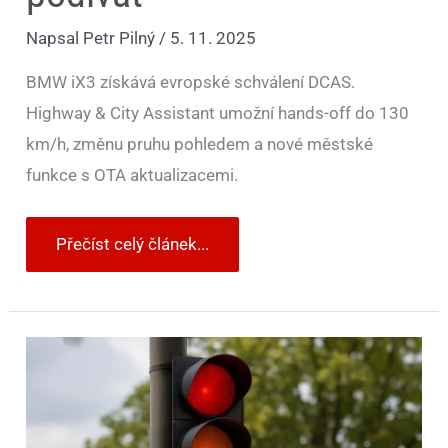
Napsal
Petr Pilný
/
5. 11. 2025
BMW iX3 získává evropské schválení DCAS.
Highway & City Assistant umožní hands-off do 130
km/h, změnu pruhu pohledem a nové městské
funkce s OTA aktualizacemi.
Přečíst celý článek...
Revoluce
na
křižovatkách:
semafory
by
mohla
ovládnout