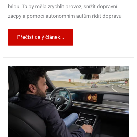
bílou. Ta by měla zrychlit provoz, snížit dopravní
zácpy a pomoci autonomním autům řídit dopravu.
Přečíst celý článek...
Samořiditelná
auta
míří
do
Česka.
Na
tuzemských
silnicích
je
začneme
potkávat
už
příští
rok