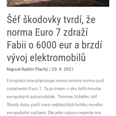
vývoj
elektromobilů
Šéf škodovky tvrdí, že
norma Euro 7 zdraží
Fabii o 6000 eur a brzdí
vývoj elektromobilů
Napsal
Radim Plachý
/
29. 8. 2021
Evropská unie připravuje novou emisní normu pod
označením Euro 7. Ta je trnem v oku šéfů mnoha
evropských automobilek. Thomas Schäfer, šéf
Škody Auto, patří mezi nejhlasitější kritiky nového
evropského nařízení. Dle jeho názoru nejenže má