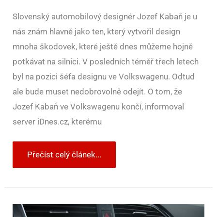
Slovenský automobilový designér Jozef Kabaň je u
nás znám hlavně jako ten, který vytvořil design
mnoha škodovek, které ještě dnes můžeme hojně
potkávat na silnici. V posledních téměř třech letech
byl na pozici šéfa designu ve Volkswagenu. Odtud
ale bude muset nedobrovolně odejít. O tom, že
Jozef Kabaň ve Volkswagenu končí, informoval
server iDnes.cz, kterému
Přečíst celý článek...
Nový
šéf