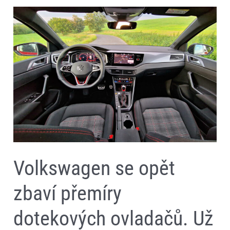
Volkswagen
se
opět
zbaví
přemíry
dotekových
ovladačů.
Už
brzy
prý
vrátí
klasická
tlačítka
Volkswagen se opět
zbaví přemíry
dotekových ovladačů. Už