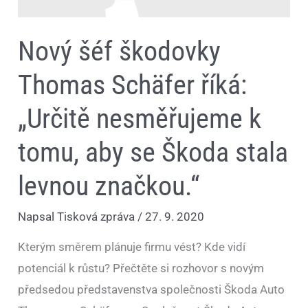
Škoda
stala
levnou
Nový šéf škodovky
značkou.“
Thomas Schäfer říká:
„Určitě nesměřujeme k
tomu, aby se Škoda stala
levnou značkou.“
Napsal
Tisková zpráva
/
27. 9. 2020
Kterým směrem plánuje firmu vést? Kde vidí
potenciál k růstu? Přečtěte si rozhovor s novým
předsedou představenstva společnosti Škoda Auto