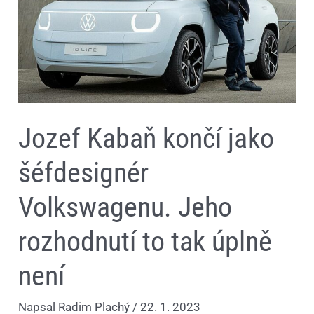
Jeho
rozhodnutí
to
tak
úplně
není
Jozef Kabaň končí jako
šéfdesignér
Volkswagenu. Jeho
rozhodnutí to tak úplně
není
Napsal
Radim Plachý
/
22. 1. 2023