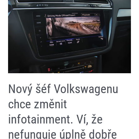
Volkswagenu
chce
změnit
infotainment.
Ví,
že
nefunguje
úplně
dobře
Nový šéf Volkswagenu
chce změnit
infotainment. Ví, že
nefunguje úplně dobře