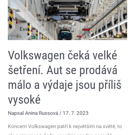
a
výdaje
jsou
příliš
vysoké
Volkswagen čeká velké
šetření. Aut se prodává
málo a výdaje jsou příliš
vysoké
Napsal
Anina Russová
/
17. 7. 2023
Koncern Volkswagen patří k největším na světě, to