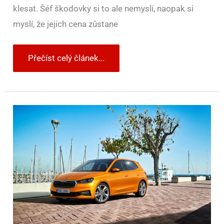
klesat. Šéf škodovky si to ale nemyslí, naopak si
myslí, že jejich cena zůstane
Přečíst celý článek...
Šéf
škodovky
tvrdí,
že
norma
Euro
7
zdraží
Fabii
o
6000
eur
a
brzdí