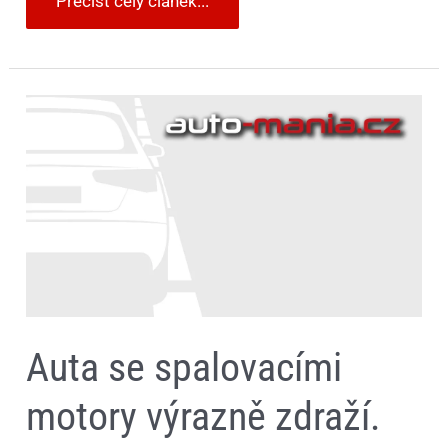
Přečíst celý článek...
Auta
se
spalovacími
motory
výrazně
zdraží.
Nejvíce
porostou
ceny
těch
malých
Auta se spalovacími
motory výrazně zdraží.