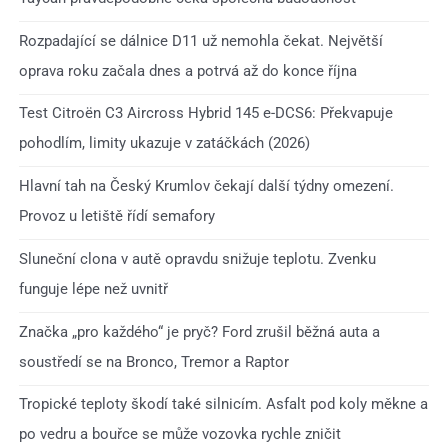
Rozpadající se dálnice D11 už nemohla čekat. Největší
oprava roku začala dnes a potrvá až do konce října
Test Citroën C3 Aircross Hybrid 145 e-DCS6: Překvapuje
pohodlím, limity ukazuje v zatáčkách (2026)
Hlavní tah na Český Krumlov čekají další týdny omezení.
Provoz u letiště řídí semafory
Sluneční clona v autě opravdu snižuje teplotu. Zvenku
funguje lépe než uvnitř
Značka „pro každého“ je pryč? Ford zrušil běžná auta a
soustředí se na Bronco, Tremor a Raptor
Tropické teploty škodí také silnicím. Asfalt pod koly měkne a
po vedru a bouřce se může vozovka rychle zničit