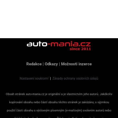
Redakce
|
Odkazy
|
Možnosti inzerce
Nastavení soukromí
|
Zásady ochrany osobních údajů
Obsah stránek auto-mania.cz je originální a je vlastnictvím jeho autorů. Jakékoliv
kopírování obsahu nebo částí obsahu těchto stránek je zakázáno, s výjimkou
použití části obsahu s výslovným písemným (e-mailovým) svolením autorů nebo