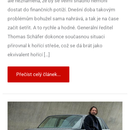
ale neznamená, že by se velmi snadno nemohl
dostat do finančních potíží. Dnešní doba takovým
problémům bohužel sama nahrává, a tak je na čase
začít šetřit. A to rychle a hodně. Generální ředitel
Thomas Schäfer dokonce současnou situaci
přirovnal k hořící střeše, což se dá brát jako
ekvivalent hořící […]
Přečíst celý článek...
Jozef
Kabaň
končí
jako
šéfdesignér
Volkswagenu.