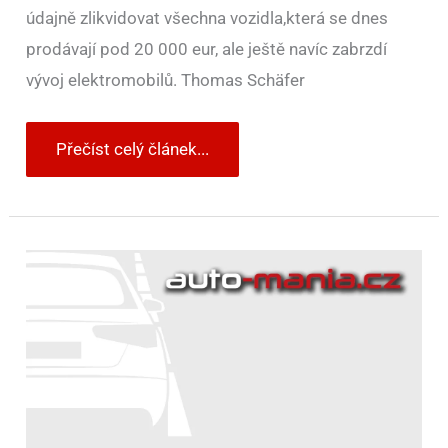
údajně zlikvidovat všechna vozidla,která se dnes
prodávají pod 20 000 eur, ale ještě navíc zabrzdí
vývoj elektromobilů. Thomas Schäfer
Přečíst celý článek...
Nový
šéf
škodovky
Thomas
Schäfer
říká:
„Určitě
nesměřujeme
k
tomu,
aby
se