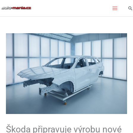
Přeskočit
Hl
na
obsah
Škoda připravuje výrobu nové