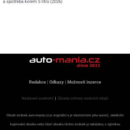
a spotřeba kolem 5 litrů (2026)
Redakce
|
Odkazy
|
Možnosti inzerce
Nastavení soukromí
|
Zásady ochrany osobních údajů
Obsah stránek auto-mania.cz je originální a je vlastnictvím jeho autorů. Jakékoliv
kopírování obsahu nebo částí obsahu těchto stránek je zakázáno, s výjimkou