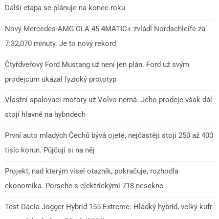
Další etapa se plánuje na konec roku
Nový Mercedes-AMG CLA 45 4MATIC+ zvládl Nordschleife za
7:32,070 minuty. Je to nový rekord
Čtyřdveřový Ford Mustang už není jen plán. Ford už svým
prodejcům ukázal fyzický prototyp
Vlastní spalovací motory už Volvo nemá. Jeho prodeje však dál
stojí hlavně na hybridech
První auto mladých Čechů bývá ojeté, nejčastěji stojí 250 až 400
tisíc korun. Půjčují si na něj
Projekt, nad kterým visel otazník, pokračuje, rozhodla
ekonomika. Porsche s elektrickými 718 nesekne
Test Dacia Jogger Hybrid 155 Extreme: Hladký hybrid, velký kufr