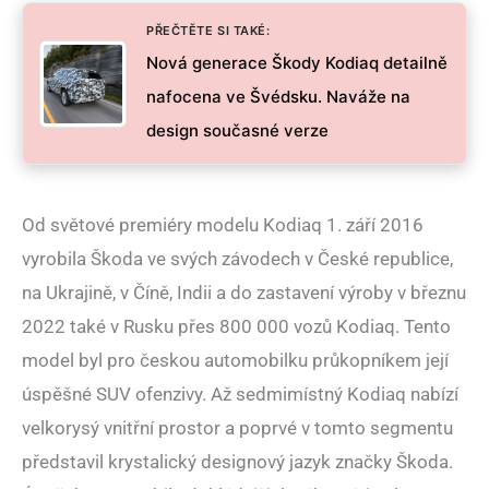
PŘEČTĚTE SI TAKÉ:
Nová generace Škody Kodiaq detailně
nafocena ve Švédsku. Naváže na
design současné verze
Od světové premiéry modelu Kodiaq 1. září 2016
vyrobila Škoda ve svých závodech v České republice,
na Ukrajině, v Číně, Indii a do zastavení výroby v březnu
2022 také v Rusku přes 800 000 vozů Kodiaq. Tento
model byl pro českou automobilku průkopníkem její
úspěšné SUV ofenzivy. Až sedmimístný Kodiaq nabízí
velkorysý vnitřní prostor a poprvé v tomto segmentu
představil krystalický designový jazyk značky Škoda.