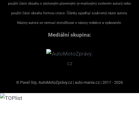
použití části obsahu s výslovným písemným (e-mailovým) svolením autorů nebo
použití části obsahu formou citace. Články vyjadřují soukromý názor autora.
Názory autora se nemusí ztotožňovat s názory redakce a vydavatele.
Mediální skupina:
© Pavel Srp, AutoMotoZprávy.cz | auto-mania.cz | 2011 - 2026