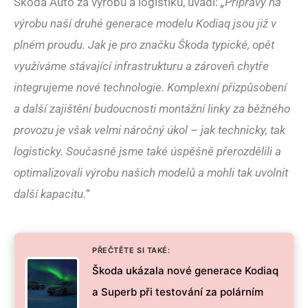
Škoda Auto za výrobu a logistiku, uvádí:
„Přípravy na
výrobu naší druhé generace modelu Kodiaq jsou již v
plném proudu. Jak je pro značku Škoda typické, opět
využíváme stávající infrastrukturu a zároveň chytře
integrujeme nové technologie. Komplexní přizpůsobení
a další zajištění budoucnosti montážní linky za běžného
provozu je však velmi náročný úkol – jak technicky, tak
logisticky. Současně jsme také úspěšně přerozdělili a
optimalizovali výrobu našich modelů a mohli tak uvolnit
další kapacitu.“
PŘEČTĚTE SI TAKÉ:
Škoda ukázala nové generace Kodiaq
a Superb při testování za polárním