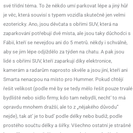
své třídní téma. To že někdo umí parkovat lépe a jiný hůř
je věc, která souvisí s typem vozidla skutečně jen velmi
ezotericky. Ano, jsou děvčata s obřími SUV, která na
zaparkování potřebují dvě místa, ale jsou taky důchodci s
Fábií, kteří se nevejdou ani do 5 metrů. někdy i schválně,
aby se jim lépe odjíždělo za týden na chatu. A pak jsou
lidé s obřími SUV, kteří zaparkují díky elektronice,
kamerám a radarům naprosto skvěle a jsou jiní, kteří ani
Smarta nenacpou na místo pro Hummer. Pokud chtějí
řešit velikost (podle mě by se tedy mělo řešit pouze trvalé
bydliště nebo sidlo firmy, kdo tam nebydlí, necht‘ to má
opravdu mnohem dražší, ale to z „nějakého důvodu“
nejde), tak at‘ je to bud‘ podle délky nebo budiž, podle
prostého součtu délky a šířky. Všechno ostatní je strašně