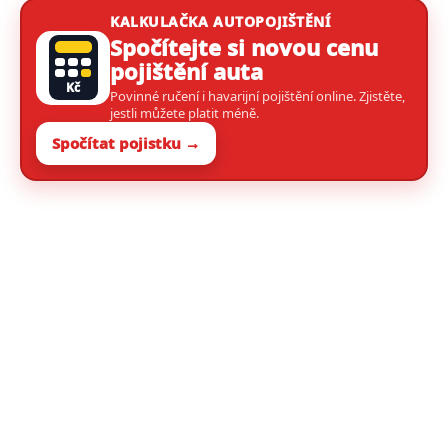
KALKULAČKA AUTOPOJIŠTĚNÍ
Spočítejte si novou cenu
pojištění auta
Kč
Povinné ručení i havarijní pojištění online. Zjistěte,
jestli můžete platit méně.
Spočítat pojistku →