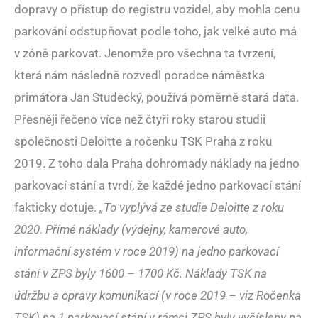
dopravy o přístup do registru vozidel, aby mohla cenu
parkování odstupňovat podle toho, jak velké auto má
v zóně parkovat. Jenomže pro všechna ta tvrzení,
která nám následně rozvedl poradce náměstka
primátora Jan Studecký, používá poměrně stará data.
Přesněji řečeno více než čtyři roky starou studii
společnosti Deloitte a ročenku TSK Praha z roku
2019. Z toho dala Praha dohromady náklady na jedno
parkovací stání a tvrdí, že každé jedno parkovací stání
fakticky dotuje.
„To vyplývá ze studie Deloitte z roku
2020. Přímé náklady (výdejny, kamerové auto,
informační systém v roce 2019) na jedno parkovací
stání v ZPS byly 1600 – 1700 Kč. Náklady TSK na
údržbu a opravy komunikací (v roce 2019 – viz Ročenka
TSK) na 1 parkovací stání v rámci ZPS byly vyčísleny na