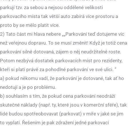
parkují tzv. za sebou a nejsou oddělené velikosti
parkovacího místa tak větší auto zabírá více prostoru a
proto by se mělo platit více.
2) Tato část mi hlava nebere „„Parkování teď dotujeme víc
než veřejnou dopravu. To se musí změnit! Když je totiž cena
parkování silně dotovaná, zájem o něj neudržitelně roste.
Potom nezbývá dostatek parkovacích míst pro rezidenty,
kteří si platí právě za pohodlné parkování ve své ulici. “
a) pokud někomu vadí, že parkování je dotované, tak ať ho
nedotují a je po problému.
b) souhlasím s tím, že pokud cena parkování neodráží
skutečné náklady (např. ty, které jsou v komerční sféře), tak
lidé budou spotřeobovavat (parkovat) v míře v jaké se jim
to vyplatí. Řešením je pak zdražení jedné parkovací