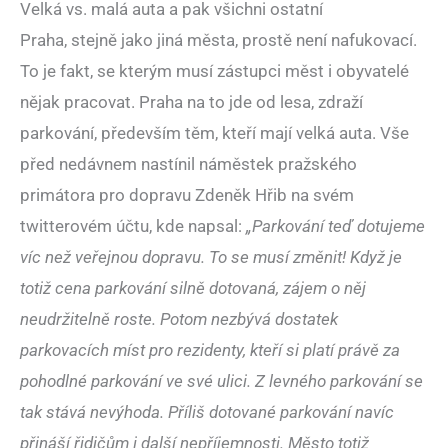
Velká vs. malá auta a pak všichni ostatní
Praha, stejně jako jiná města, prostě není nafukovací.
To je fakt, se kterým musí zástupci měst i obyvatelé
nějak pracovat. Praha na to jde od lesa, zdraží
parkování, především těm, kteří mají velká auta. Vše
před nedávnem nastínil náměstek pražského
primátora pro dopravu Zdeněk Hřib na svém
twitterovém účtu, kde napsal:
„Parkování teď dotujeme
víc než veřejnou dopravu. To se musí změnit!
Když je
totiž cena parkování silně dotovaná, zájem o něj
neudržitelně roste. Potom nezbývá dostatek
parkovacích míst pro rezidenty, kteří si platí právě za
pohodlné parkování ve své ulici. Z levného parkování se
tak stává nevýhoda.
Příliš dotované parkování navíc
přináší řidičům i další nepříjemnosti. Město totiž