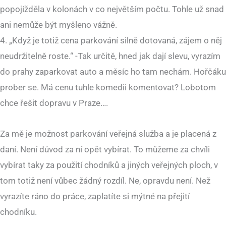
popojížděla v kolonách v co největším počtu. Tohle už snad
ani nemůže být myšleno vážně.
4. „Když je totiž cena parkování silně dotovaná, zájem o něj
neudržitelně roste.“ -Tak určitě, hned jak dají slevu, vyrazím
do prahy zaparkovat auto a měsíc ho tam nechám. Hořčáku
prober se. Má cenu tuhle komedii komentovat? Lobotom
chce řešit dopravu v Praze….
Za mě je možnost parkování veřejná služba a je placená z
daní. Není důvod za ní opět vybírat. To můžeme za chvíli
vybírat taky za použití chodníků a jiných veřejných ploch, v
tom totiž není vůbec žádný rozdíl. Ne, opravdu není. Než
vyrazíte ráno do práce, zaplatíte si mýtné na přejití
chodníku.