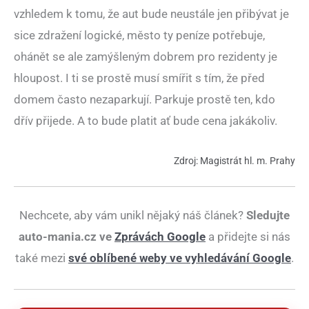
vzhledem k tomu, že aut bude neustále jen přibývat je
sice zdražení logické, město ty peníze potřebuje,
ohánět se ale zamýšleným dobrem pro rezidenty je
hloupost. I ti se prostě musí smířit s tím, že před
domem často nezaparkují. Parkuje prostě ten, kdo
dřív přijede. A to bude platit ať bude cena jakákoliv.
Zdroj: Magistrát hl. m. Prahy
Nechcete, aby vám unikl nějaký náš článek?
Sledujte
auto-mania.cz ve
Zprávách Google
a přidejte si nás
také mezi
své oblíbené weby ve vyhledávání Google
.