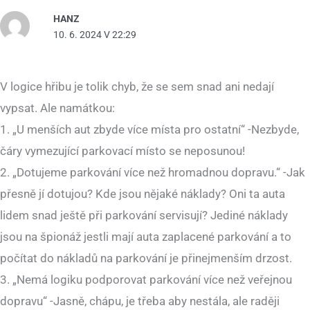
HANZ
10. 6. 2024 V 22:29
V logice hřibu je tolik chyb, že se sem snad ani nedají
vypsat. Ale namátkou:
1. „U menších aut zbyde více místa pro ostatní“ -Nezbyde,
čáry vymezující parkovací místo se neposunou!
2. „Dotujeme parkování více než hromadnou dopravu.“ -Jak
přesně jí dotujou? Kde jsou nějaké náklady? Oni ta auta
lidem snad ještě při parkování servisují? Jediné náklady
jsou na špionáž jestli mají auta zaplacené parkování a to
počítat do nákladů na parkování je přinejmenším drzost.
3. „Nemá logiku podporovat parkování více než veřejnou
dopravu“ -Jasně, chápu, je třeba aby nestála, ale raději