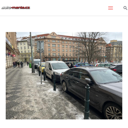
Přeskočit
Hl
na
obsah