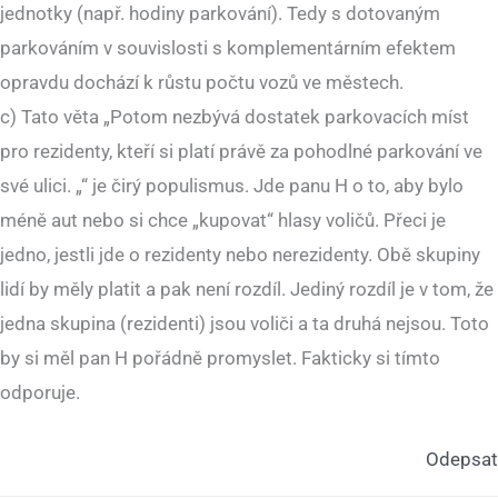
jednotky (např. hodiny parkování). Tedy s dotovaným
parkováním v souvislosti s komplementárním efektem
opravdu dochází k růstu počtu vozů ve městech.
c) Tato věta „Potom nezbývá dostatek parkovacích míst
pro rezidenty, kteří si platí právě za pohodlné parkování ve
své ulici. „“ je čirý populismus. Jde panu H o to, aby bylo
méně aut nebo si chce „kupovat“ hlasy voličů. Přeci je
jedno, jestli jde o rezidenty nebo nerezidenty. Obě skupiny
lidí by měly platit a pak není rozdíl. Jediný rozdíl je v tom, že
jedna skupina (rezidenti) jsou voliči a ta druhá nejsou. Toto
by si měl pan H pořádně promyslet. Fakticky si tímto
odporuje.
Odepsat