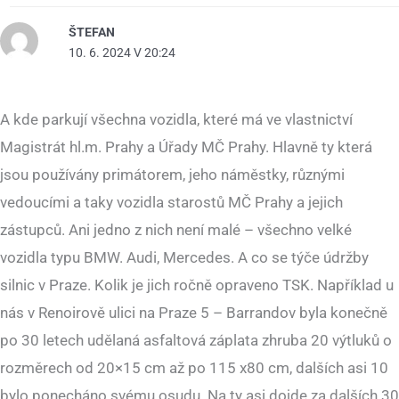
ŠTEFAN
10. 6. 2024 V 20:24
A kde parkují všechna vozidla, které má ve vlastnictví
Magistrát hl.m. Prahy a Úřady MČ Prahy. Hlavně ty která
jsou používány primátorem, jeho náměstky, různými
vedoucími a taky vozidla starostů MČ Prahy a jejich
zástupců. Ani jedno z nich není malé – všechno velké
vozidla typu BMW. Audi, Mercedes. A co se týče údržby
silnic v Praze. Kolik je jich ročně opraveno TSK. Například u
nás v Renoirově ulici na Praze 5 – Barrandov byla konečně
po 30 letech udělaná asfaltová záplata zhruba 20 výtluků o
rozměrech od 20×15 cm až po 115 x80 cm, dalších asi 10
bylo ponecháno svému osudu. Na ty asi dojde za dalších 30