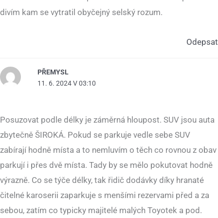
divím kam se vytratil obyčejný selský rozum.
Odepsat
PŘEMYSL
11. 6. 2024 V 03:10
Posuzovat podle délky je záměrná hloupost. SUV jsou auta
zbytečně ŠIROKÁ. Pokud se parkuje vedle sebe SUV
zabírají hodně místa a to nemluvím o těch co rovnou z obav
parkují i přes dvě místa. Tady by se mělo pokutovat hodně
výrazně. Co se týče délky, tak řidič dodávky díky hranaté
čitelné karoserii zaparkuje s menšími rezervami před a za
sebou, zatím co typicky majitelé malých Toyotek a pod.