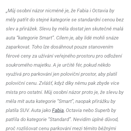
„Můj osobní názor nicméně je, že Fabia i Octavia by
měly patřit do stejné kategorie se standardní cenou bez
slev a přirážek. Slevu by měla dostat jen skutečně malá
auta “kategorie Smart”. Cílem je, aby lidé mohli snáze
zaparkovat. Toho lze dosáhnout pouze stanovením
férové ceny za užívání veřejného prostoru pro odložení
soukromého majetku. A je určitě fér, pokud někdo
využívá pro parkování jen poloviční prostor, aby platil
poloviční cenu. Zvlášť, když díky němu pak zbyde více
místa pro ostatní. Můj osobní názor proto je, že slevu by
měla mít auta kategorie “Smart”, naopak přirážku by
platila SUV. Auta jako
Fabia
, Octavia nebo Superb by
patřila do kategorie “Standard”. Nevidím úplně důvod,
proč rozlišovat cenu parkování mezi těmito běžnými