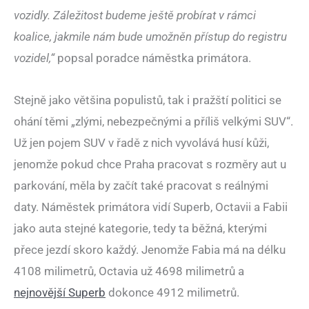
vozidly. Záležitost budeme ještě probírat v rámci
koalice, jakmile nám bude umožněn přístup do registru
vozidel,“
popsal poradce náměstka primátora.
Stejně jako většina populistů, tak i pražští politici se
ohání těmi „zlými, nebezpečnými a příliš velkými SUV“.
Už jen pojem SUV v řadě z nich vyvolává husí kůži,
jenomže pokud chce Praha pracovat s rozměry aut u
parkování, měla by začít také pracovat s reálnými
daty. Náměstek primátora vidí Superb, Octavii a Fabii
jako auta stejné kategorie, tedy ta běžná, kterými
přece jezdí skoro každý. Jenomže Fabia má na délku
4108 milimetrů, Octavia už 4698 milimetrů a
nejnovější Superb
dokonce 4912 milimetrů.