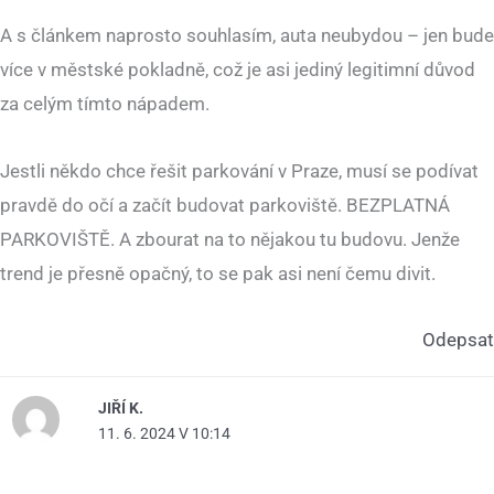
A s článkem naprosto souhlasím, auta neubydou – jen bude
více v městské pokladně, což je asi jediný legitimní důvod
za celým tímto nápadem.
Jestli někdo chce řešit parkování v Praze, musí se podívat
pravdě do očí a začít budovat parkoviště. BEZPLATNÁ
PARKOVIŠTĚ. A zbourat na to nějakou tu budovu. Jenže
trend je přesně opačný, to se pak asi není čemu divit.
Odepsat
JIŘÍ K.
11. 6. 2024 V 10:14