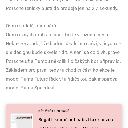
Porsche tenisky pustí do prodeje jen na 2,7 sekundy.
Osm modelů, osm párů
Osm různých druhů tenisek bude v různém stylu.
Některé vypadají, že budou ideální na chůzi, v jiných se
dle designu bude skvěle řídit. A není se co divit, právě
Porsche už s Pumou několik řidičských bot připravilo.
Základem pro první, tedy tu chodící část kolekce je
model Puma Future Rider, tu řidičskou pak inspiroval
model Puma Speedcat.
PŘEČTĚTE SI TAKÉ:
Bugatti kromě aut nabízí také novou