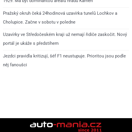
1929. Má být dominantou areálu hradu Kámen
Pražský okruh čeká 24hodinová uzavírka tunelů Lochkov a
Cholupice. Začne v sobotu v poledne
Uzavírky ve Středočeském kraji už nemají řidiče zaskočit. Nový
portál je ukáže s předstihem
Jezdci pravidla kritizují, šéf F1 neustupuje. Prioritou jsou podle
něj fanoušci