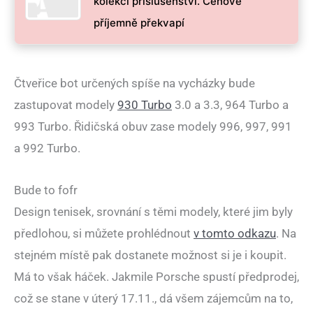
kolekci příslušenství. Cenově
příjemně překvapí
Čtveřice bot určených spíše na vycházky bude
zastupovat modely
930 Turbo
3.0 a 3.3, 964 Turbo a
993 Turbo. Řidičská obuv zase modely 996, 997, 991
a 992 Turbo.
Bude to fofr
Design tenisek, srovnání s těmi modely, které jim byly
předlohou, si můžete prohlédnout
v tomto odkazu
. Na
stejném místě pak dostanete možnost si je i koupit.
Má to však háček. Jakmile Porsche spustí předprodej,
což se stane v úterý 17.11., dá všem zájemcům na to,