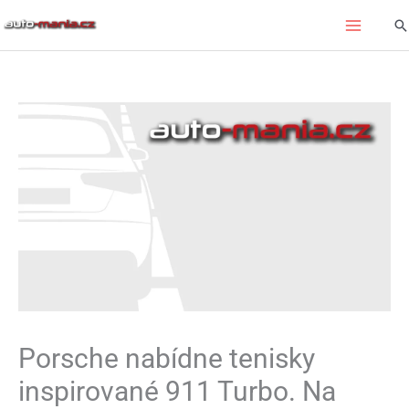
Přeskočit
Hl
na
obsah
Porsche nabídne tenisky
inspirované 911 Turbo. Na