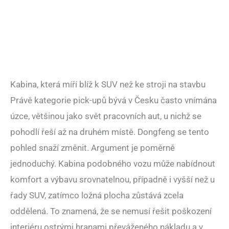
Kabina, která míří blíž k SUV než ke stroji na stavbu
Právě kategorie pick-upů bývá v Česku často vnímána
úzce, většinou jako svět pracovních aut, u nichž se
pohodlí řeší až na druhém místě. Dongfeng se tento
pohled snaží změnit. Argument je poměrně
jednoduchý. Kabina podobného vozu může nabídnout
komfort a výbavu srovnatelnou, případně i vyšší než u
řady SUV, zatímco ložná plocha zůstává zcela
oddělená. To znamená, že se nemusí řešit poškození
interiéru ostrými hranami převáženého nákladu a v