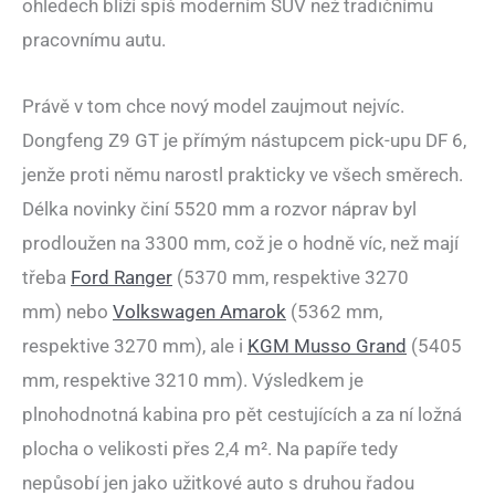
ohledech blíží spíš moderním SUV než tradičnímu
pracovnímu autu.
Právě v tom chce nový model zaujmout nejvíc.
Dongfeng Z9 GT je přímým nástupcem pick-upu DF 6,
jenže proti němu narostl prakticky ve všech směrech.
Délka novinky činí 5520 mm a rozvor náprav byl
prodloužen na 3300 mm, což je o hodně víc, než mají
třeba
Ford Ranger
(5370 mm, respektive 3270
mm) nebo
Volkswagen Amarok
(5362 mm,
respektive 3270 mm), ale i
KGM Musso Grand
(5405
mm, respektive 3210 mm). Výsledkem je
plnohodnotná kabina pro pět cestujících a za ní ložná
plocha o velikosti přes 2,4 m². Na papíře tedy
nepůsobí jen jako užitkové auto s druhou řadou