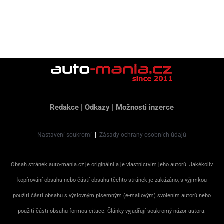
Redakce
|
Odkazy
|
Možnosti inzerce
Nastavení soukromí
|
Zásady ochrany osobních údajů
Obsah stránek auto-mania.cz je originální a je vlastnictvím jeho autorů. Jakékoliv
kopírování obsahu nebo částí obsahu těchto stránek je zakázáno, s výjimkou
použití části obsahu s výslovným písemným (e-mailovým) svolením autorů nebo
použití části obsahu formou citace. Články vyjadřují soukromý názor autora.