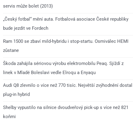
servis může bolet (2013)
„Český fotbal“ mění auta. Fotbalová asociace České republiky
bude jezdit ve Fordech
Ram 1500 se zbaví mild-hybridu i stop-startu. Osmiválec HEMI
zůstane
Škoda zahájila sériovou výrobu elektromobilu Peaq. Sjíždí z
linek v Mladé Boleslavi vedle Elroqu a Enyaqu
Audi Q8 zlevnilo o více než 770 tisíc. Největší zvýhodnění dostal
plug-in hybrid
Shelby vypustilo na silnice dvoudveřový pick-up s více než 821
koňmi