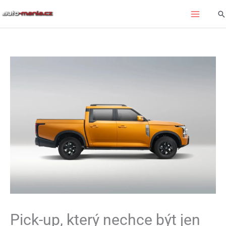
Přeskočit
Hl
na
obsah
Pick-up, který nechce být jen