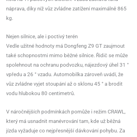
náprava, díky níž vůz zvládne zatížení maximálně 865
kg.
Nejen silnice, ale i poctivý terén
Vedle užitné hodnoty má Dongfeng Z9 GT zaujmout
také schopnostmi mimo běžné silnice. Řidič se může
spolehnout na ochranu podvozku, nájezdový úhel 31 °
vpředu a 26 ° vzadu. Automobilka zároveň uvádí, že
vůz zvládne vyjet stoupání až o sklonu 45 ° a brodit
vodu hlubokou 80 centimetrů.
V náročnějších podmínkách pomůže i režim CRAWL,
který má usnadnit manévrování tam, kde už běžná
jízda vyžaduje co nejpřesnější dávkování pohybu. Za