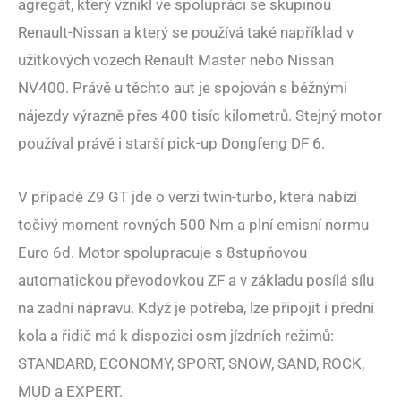
agregát, který vznikl ve spolupráci se skupinou
Renault-Nissan a který se používá také například v
užitkových vozech Renault Master nebo Nissan
NV400. Právě u těchto aut je spojován s běžnými
nájezdy výrazně přes 400 tisíc kilometrů. Stejný motor
používal právě i starší pick-up Dongfeng DF 6.
V případě Z9 GT jde o verzi twin-turbo, která nabízí
točivý moment rovných 500 Nm a plní emisní normu
Euro 6d. Motor spolupracuje s 8stupňovou
automatickou převodovkou ZF a v základu posílá sílu
na zadní nápravu. Když je potřeba, lze připojit i přední
kola a řidič má k dispozici osm jízdních režimů:
STANDARD, ECONOMY, SPORT, SNOW, SAND, ROCK,
MUD a EXPERT.