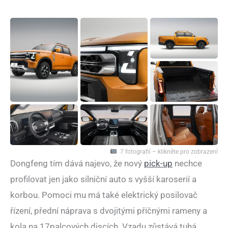
7 fotografií – klikněte pro zobrazení
Dongfeng tím dává najevo, že nový
pick-up
nechce
profilovat jen jako silniční auto s vyšší karoserií a
korbou. Pomoci mu má také elektrický posilovač
řízení, přední náprava s dvojitými příčnými rameny a
kola na 17palcových discích. Vzadu zůstává tuhá