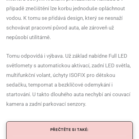
případě znečištění lze korbu jednoduše opláchnout
vodou. K tomu se přidává design, který se nesnaží
schovávat pracovní původ auta, ale zároveň už
nepůsobí utilitárně.
Tomu odpovídá i výbava. Už základ nabídne Full LED
světlomety s automatickou aktivací, zadní LED světla,
multifunkční volant, úchyty ISOFIX pro dětskou
sedačku, tempomat a bezklíčové odemykání i
startování. U takto dlouhého auta nechybí ani couvací
kamera a zadní parkovací senzory.
PŘEČTĚTE SI TAKÉ: