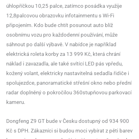
úhlopříčkou 10,25 palce, zatímco posádka využije
12,8palcovou obrazovku infotainmentu s Wi-Fi
připojením. Kdo bude chtít posunout auto blíž
osobnímu vozu pro každodenní používání, může
sáhnout po další výbavě. V nabídce je například
elektrická roleta korby za 13 999 Kč, která chrání
náklad i zavazadla, ale také svítící LED pás vpředu,
kožený volant, elektricky nastavitelná sedadla řidiče i
spolujezdce, panoramatické střešní okno nebo přední
radar doplněný o pokročilou 360stupňovou parkovací
kameru.
Dongfeng Z9 GT bude v Česku dostupný od 934 900
Kč s DPH. Zákazníci si budou moci vybírat z pěti barev