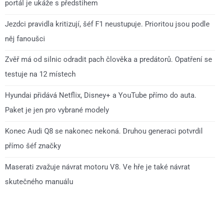
portál je ukáže s předstihem
Jezdci pravidla kritizují, šéf F1 neustupuje. Prioritou jsou podle
něj fanoušci
Zvěř má od silnic odradit pach člověka a predátorů. Opatření se
testuje na 12 místech
Hyundai přidává Netflix, Disney+ a YouTube přímo do auta.
Paket je jen pro vybrané modely
Konec Audi Q8 se nakonec nekoná. Druhou generaci potvrdil
přímo šéf značky
Maserati zvažuje návrat motoru V8. Ve hře je také návrat
skutečného manuálu