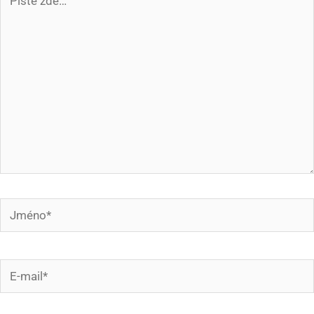
zde…
Jméno*
E-
mail*