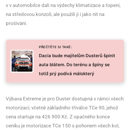
v v automobilce dali na výdechy klimatizace a topení,
na středovou konzoli, ale použili ji i jako nit na
prošívání.
PŘEČTĚTE SI TAKÉ:
Dacia bude majitelům Dusterů špinit
auta blátem. Do terénu a špíny se
totiž prý podívá málokterý
Výbava Extreme je pro Duster dostupná v rámci všech
motorizací, včetně základního tříválce TCe 90, jehož
cena startuje na 426 900 Kč. Z opačného konce
ceníku je motorizace TCe 150 s pohonem všech kol,