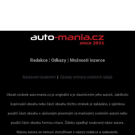
Redakce
|
Odkazy
|
Možnosti inzerce
Nastavení soukromí
|
Zásady ochrany osobních údajů
Obsah stránek auto-mania.cz je originální a je vlastnictvím jeho autorů. Jakékoliv
kopírování obsahu nebo částí obsahu těchto stránek je zakázáno, s výjimkou
použití části obsahu s výslovným písemným (e-mailovým) svolením autorů nebo
použití části obsahu formou citace. Články vyjadřují soukromý názor autora.
Názory autora se nemusí ztotožňovat s názory redakce a vydavatele.