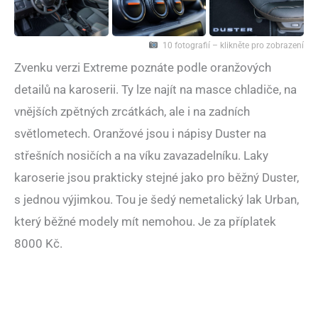
10 fotografií – klikněte pro zobrazení
Zvenku verzi Extreme poznáte podle oranžových
detailů na karoserii. Ty lze najít na masce chladiče, na
vnějších zpětných zrcátkách, ale i na zadních
světlometech. Oranžové jsou i nápisy Duster na
střešních nosičích a na víku zavazadelníku. Laky
karoserie jsou prakticky stejné jako pro běžný Duster,
s jednou výjimkou. Tou je šedý nemetalický lak Urban,
který běžné modely mít nemohou. Je za příplatek
8000 Kč.