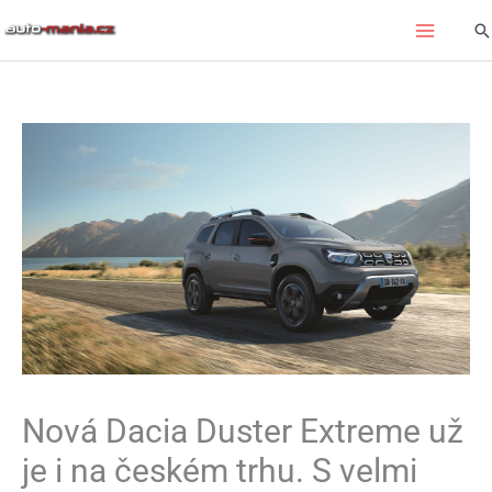
Přeskočit
Hl
na
obsah
Nová Dacia Duster Extreme už
je i na českém trhu. S velmi