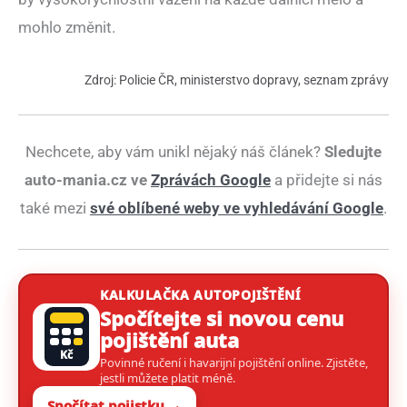
mohlo změnit.
Zdroj: Policie ČR, ministerstvo dopravy, seznam zprávy
Nechcete, aby vám unikl nějaký náš článek?
Sledujte
auto-mania.cz ve
Zprávách Google
a přidejte si nás
také mezi
své oblíbené weby ve vyhledávání Google
.
KALKULAČKA AUTOPOJIŠTĚNÍ
Spočítejte si novou cenu
pojištění auta
Kč
Povinné ručení i havarijní pojištění online. Zjistěte,
jestli můžete platit méně.
Spočítat pojistku →