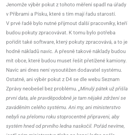
Jenomže výběr pokut z tohoto měření spadl na úřady
v Příbrami a Písku, které s tím mají řadu starostí.
V prvé řadě bylo nutné přijmout další pracovníky, kteří
budou pokuty zpracovávat. K tomu bylo potřeba
pořídit také software, který pokuty zpracovává, a to je
hodně nákladů navíc. A přesně takové náklady budou
mít obce, které budou muset řešit přetížené kamiony.
Navíc ani dnes není vysoutěžen dodavatel systému.
Ostatně, ani výběr pokut z D4 se dle webu Seznam
Zprávy neobešel bez problému.
„Minulý pátek už přišla
první data, ale pravděpodobně je tam nějaké zdržení se
zaváděním celého systému. Ani my, ani ministerstvo
nebyli na přelomu roku stoprocentně připraveni, aby
systém hned od prvního ledna naskočil. Pořád nevíme,