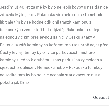
Jezdím už 40 let za mě by bylo nejlepší kdyby u nás dálnice
zdražila Mýto jako v Rakousku vím někomu se to nebude
líbit ale tím by se hodně odklonil tranzit kamionu z
balkánských zemi kteří teď odjíždějí Rakousko a raději
najednou víc km přes levnou dálnici v Česku a taky v
Rakousku váží kamiony na každém rohu tak proč nejet přes
Čechy levněji tím by bylo i více parkovacích míst pro
kamiony a jedno k druhému u nás parkují na výjezdech a
sjezdech z dálnice v Německu nebo v Rakousku to nikdy
neuvidíte tam by ho policie nechala stát dvacet minut a
pokuta jak Brno
Odepsat