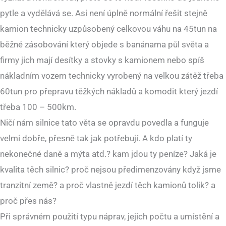
pytle a vydělává se. Asi není úplně normální řešit stejně
kamion technicky uzpůsobený celkovou váhu na 45tun na
běžné zásobování který objede s banánama půl světa a
firmy jich mají desítky a stovky s kamionem nebo spíš
nákladním vozem technicky vyrobený na velkou zátěž třeba
60tun pro přepravu těžkých nákladů a komodit který jezdí
třeba 100 – 500km.
Ničí nám silnice tato věta se opravdu povedla a funguje
velmi dobře, přesně tak jak potřebují. A kdo platí ty
nekonečné daně a mýta atd.? kam jdou ty peníze? Jaká je
kvalita těch silnic? proč nejsou předimenzovány když jsme
tranzitní země? a proč vlastně jezdí těch kamionů tolik? a
proč přes nás?
Při správném použití typu náprav, jejich počtu a umístění a