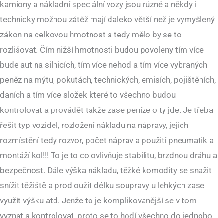
kamiony a nákladní speciální vozy jsou různé a někdy i
technicky možnou zátěž mají daleko větší než je vymyšlený
zákon na celkovou hmotnost a tedy mělo by se to
rozlišovat. Čím nižší hmotnosti budou povoleny tím více
bude aut na silnicích, tím více nehod a tím více vybraných
peněz na mýtu, pokutách, technických, emisích, pojištěních,
daních a tím více složek které to všechno budou
kontrolovat a provádět takže zase peníze o ty jde. Je třeba
řešit typ vozidel, rozložení nákladu na nápravy, jejich
rozmístění tedy rozvor, počet náprav a použití pneumatik a
montáží kol!!! To je to co ovlivňuje stabilitu, brzdnou dráhu a
bezpečnost. Dále výška nákladu, těžké komodity se snažit
snížit těžiště a prodloužit délku soupravy u lehkých zase
využít výšku atd. Jenže to je komplikovanější se v tom
vyznat a kontrolovat, proto se to hodí všechno do jednoho