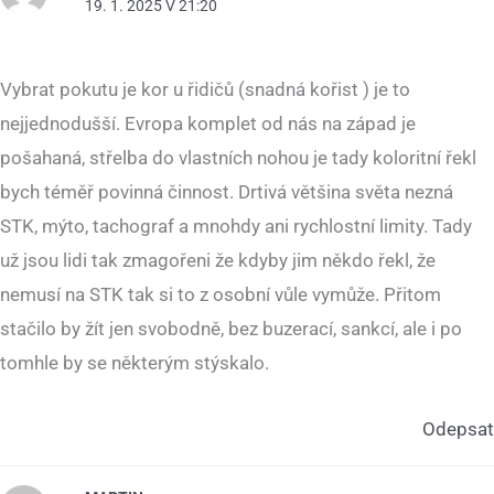
19. 1. 2025 V 21:20
Vybrat pokutu je kor u řidičů (snadná kořist ) je to
nejjednodušší. Evropa komplet od nás na západ je
pošahaná, střelba do vlastních nohou je tady koloritní řekl
bych téměř povinná činnost. Drtivá většina světa nezná
STK, mýto, tachograf a mnohdy ani rychlostní limity. Tady
už jsou lidi tak zmagořeni že kdyby jim někdo řekl, že
nemusí na STK tak si to z osobní vůle vymůže. Přitom
stačilo by žít jen svobodně, bez buzerací, sankcí, ale i po
tomhle by se některým stýskalo.
Odepsat