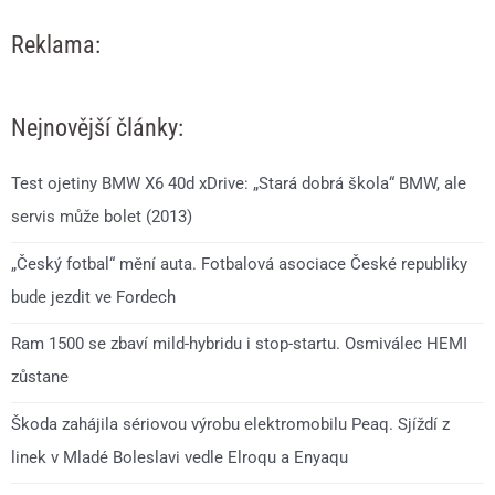
Reklama:
Nejnovější články:
Test ojetiny BMW X6 40d xDrive: „Stará dobrá škola“ BMW, ale
servis může bolet (2013)
„Český fotbal“ mění auta. Fotbalová asociace České republiky
bude jezdit ve Fordech
Ram 1500 se zbaví mild-hybridu i stop-startu. Osmiválec HEMI
zůstane
Škoda zahájila sériovou výrobu elektromobilu Peaq. Sjíždí z
linek v Mladé Boleslavi vedle Elroqu a Enyaqu