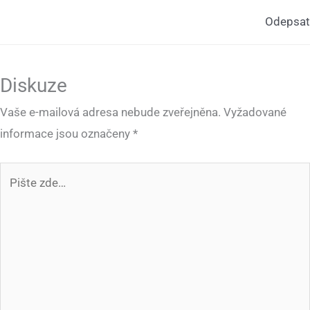
Odepsat
Diskuze
Vaše e-mailová adresa nebude zveřejněna.
Vyžadované
informace jsou označeny
*
Pište
zde…