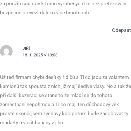
za použití souprav k tomu vyrobených lze bez přetěžování
bezpečně převézt daleko více hmotnosti.
Odepsat
JIŘÍ
18. 1. 2025 V 10:08
Už teď firmám chybí desítky řidičů a Ti co jsou za volantem
kamionů tak spousta z nich již mají šedivé vlasy. No a tak že
při další buzeraci se stane to že mladí se do tohoto
zaměstnání nepohrnou a Ti co mají ten důchodový věk
prostě skončí,jsem zvědavý kdo potom bude zásobovat ty
markety a vozit banány z jihu.