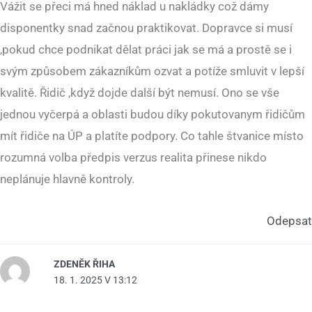
Vážit se přeci má hned náklad u nakládky což dámy
disponentky snad začnou praktikovat. Dopravce si musí
,pokud chce podnikat dělat práci jak se má a prostě se i
svým způsobem zákazníkům ozvat a potíže smluvit v lepší
kvalitě. Řidič ,když dojde další být nemusí. Ono se vše
jednou vyčerpá a oblasti budou díky pokutovanym řidičům
mít řidiče na ÚP a platíte podpory. Co tahle štvanice místo
rozumná volba předpis verzus realita přinese nikdo
neplánuje hlavně kontroly.
Odepsat
ZDENĚK ŘIHA
18. 1. 2025 V 13:12