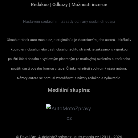
Redakce
|
Odkazy
|
Možnosti inzerce
Nastavení soukromí
|
Zásady ochrany osobních údajů
Obsah stránek auto-mania.cz je originální a je vlastnictvím jeho autorů. Jakékoliv
kopírování obsahu nebo částí obsahu těchto stránek je zakázáno, s výjimkou
použití části obsahu s výslovným písemným (e-mailovým) svolením autorů nebo
použití části obsahu formou citace. Články vyjadřují soukromý názor autora.
Názory autora se nemusí ztotožňovat s názory redakce a vydavatele.
Mediální skupina:
© Pavel Srp, AutoMotoZprávy.cz | auto-mania.cz | 2011 - 2026