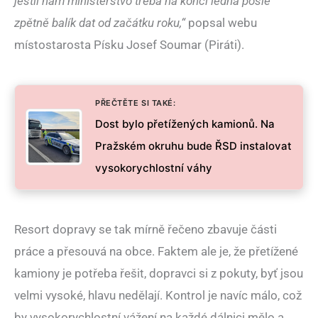
jestli nám ministerstvo třeba na konci ledna pošle
zpětně balík dat od začátku roku,“
popsal webu
místostarosta Písku Josef Soumar (Piráti).
PŘEČTĚTE SI TAKÉ:
Dost bylo přetížených kamionů. Na
Pražském okruhu bude ŘSD instalovat
vysokorychlostní váhy
Resort dopravy se tak mírně řečeno zbavuje části
práce a přesouvá na obce. Faktem ale je, že přetížené
kamiony je potřeba řešit, dopravci si z pokuty, byť jsou
velmi vysoké, hlavu nedělají. Kontrol je navíc málo, což
by vysokorychlostní vážení na každé dálnici mělo a