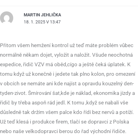
MARTIN JEHLIČKA
18. 1. 2025 V 13:47
Přitom všem hemžení kontrol už teď máte problém vůbec
normálně někam dojet, vyložit a naložit. Všude neochotná
expedice, řidič VZV má oběd,cígo a ještě čeká úplatek. K
tomu když už konečně i jedete tak plno kolon, pro omezení
v obcích se nemáte ani kde najíst a opravdu kouzelný den-
tyden-zivot. Šmírování šat,kde je náklad, ekonomika jízdy a
řidič by třeba aspoň rád jedl. K tomu ,když se nabalí vše
důsledně tak držím všem palce kdo řídí bez nervů a potíží.
Už teď klesá i produkce firem, tlačí se dopravci z Polska
nebo naše velkodopravci berou do řad východní řidiče.