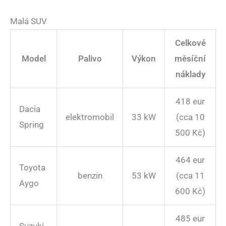
Malá SUV
Celkové
Model
Palivo
Výkon
měsíční
náklady
418 eur
Dacia
elektromobil
33 kW
(cca 10
Spring
500 Kč)
464 eur
Toyota
benzin
53 kW
(cca 11
Aygo
600 Kč)
485 eur