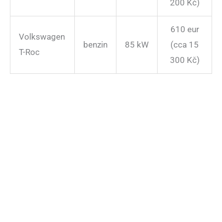
200 Kč)
610 eur
Volkswagen
benzin
85 kW
(cca 15
T-Roc
300 Kč)