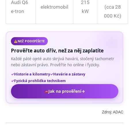
Audi Q6
215
elektromobil
(cca 28
e-tron
kW
000 Kč)
NEŽ PODEPÍŠETE
Prověřte auto dřív, než za něj zaplatíte
Každé páté ojeté auto skrývá havárii, stočený tachometr
nebo zástavní právo. Prověřte ho online i fyzicky.
Historie a kilometry
Havárie a zástavy
Fyzická prohlídka technikem
Jak na prověření
→
Zdroj: ADAC