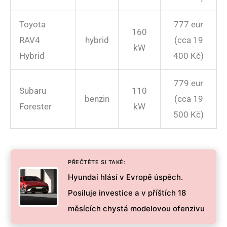
Toyota
777 eur
160
RAV4
hybrid
(cca 19
kW
Hybrid
400 Kč)
779 eur
Subaru
110
benzin
(cca 19
Forester
kW
500 Kč)
PŘEČTĚTE SI TAKÉ:
Hyundai hlásí v Evropě úspěch.
Posiluje investice a v příštích 18
měsících chystá modelovou ofenzivu