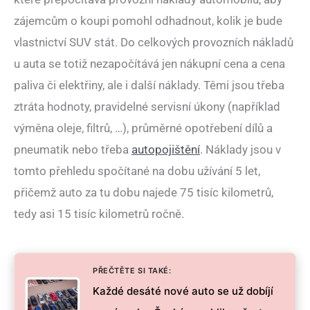
zájemcům o koupi pomohl odhadnout, kolik je bude
vlastnictví SUV stát. Do celkových provozních nákladů
u auta se totiž nezapočítává jen nákupní cena a cena
paliva či elektřiny, ale i další náklady. Těmi jsou třeba
ztráta hodnoty, pravidelné servisní úkony (například
výměna oleje, filtrů, …), průměrné opotřebení dílů a
pneumatik nebo třeba
autopojištění
. Náklady jsou v
tomto přehledu spočítané na dobu užívání 5 let,
přičemž auto za tu dobu najede 75 tisíc kilometrů,
tedy asi 15 tisíc kilometrů ročně.
PŘEČTĚTE SI TAKÉ:
Každé desáté nové auto se už dobíjí