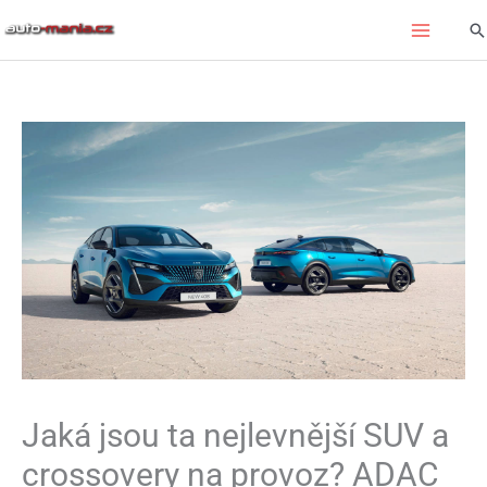
Přeskočit
Hl
na
obsah
Jaká jsou ta nejlevnější SUV a
crossovery na provoz? ADAC