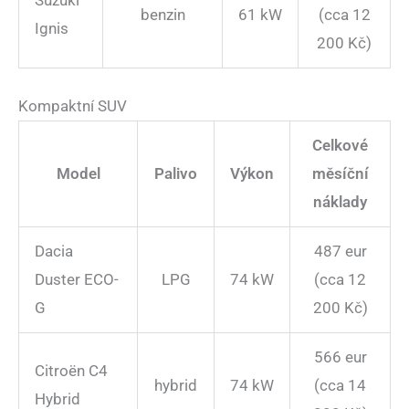
Suzuki
benzin
61 kW
(cca 12
Ignis
200 Kč)
Kompaktní SUV
Celkové
Model
Palivo
Výkon
měsíční
náklady
Dacia
487 eur
Duster ECO-
LPG
74 kW
(cca 12
G
200 Kč)
566 eur
Citroën C4
hybrid
74 kW
(cca 14
Hybrid