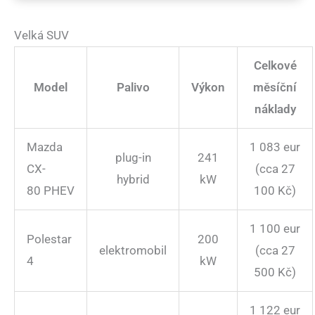
Velká SUV
Celkové
Model
Palivo
Výkon
měsíční
náklady
Mazda
1 083 eur
plug-in
241
CX-
(cca 27
hybrid
kW
80 PHEV
100 Kč)
1 100 eur
Polestar
200
elektromobil
(cca 27
4
kW
500 Kč)
1 122 eur