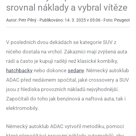
srovnal náklady a vybral vítěze
Autor: Petr Pilný - Publikováno: 14. 3. 2025 v 05:06 - Foto: Peugeot
V posledních dvou dekádách se kategorie SUV z
ničeho dostala na vrchol. Zákazníci mají zvýšená auta
rádi a často je kupují raději než klasické kombíky,
hatchbacky
nebo dokonce
sedany
. Německý autoklub
ADAC před nedávnem spočítal, jaké crossovery a SUV
jsou z hlediska provozních nákladů nejvýhodnější.
Započítali do toho jak benzinová a naftová auta, tak i
elektromobily.
Německý autoklub ADAC vytvořil metodiku, pomocí
které přepočítává provozní náklady automobilů, aby