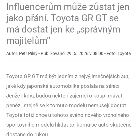
Influencerům může zůstat jen
jako přání. Toyota GR GT se
má dostat jen ke „správným
majitelům“
Autor: Petr Pilný - Publikováno: 29. 5. 2026 v 08:00 - Foto: Toyota
Toyota GR GT má být jedním z nejvýjimečnějších aut,
jaké kdy japonská automobilka poslala na silnici.
Jenže i když budou někteří zájemci o koupi mávat
penězi, stejně se k tomuto modelu nemusejí dostat.
Toyota totiž chce u tohoto svého nového vrcholného
sportovního modelu hlídat to, komu se auto skutečně
dostane do rukou.