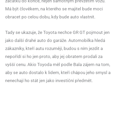
začátku do konce, nejen samotným převzetím vozu.
Má být člověkem, na kterého se majitel bude moci
obracet po celou dobu, kdy bude auto vlastnit.
Tady se ukazuje, že Toyota nechce GR GT pojmout jen
jako další drahé auto do garáže. Automobilka hledá
zákazníky, kteří autu rozumějí, budou s ním jezdit a
nepořídí si ho jen proto, aby jej obratem prodali za
vyšší cenu. Akio Toyoda měl podle Bala zájem na tom,
aby se auto dostalo k lidem, kteří chápou jeho smysl a
nenechají ho stát jen jako investiční předmět.