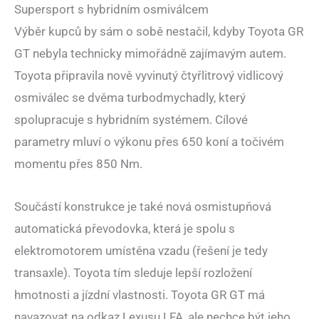
Supersport s hybridním osmiválcem
Výběr kupců by sám o sobě nestačil, kdyby Toyota GR
GT nebyla technicky mimořádně zajímavým autem.
Toyota připravila nově vyvinutý čtyřlitrový vidlicový
osmiválec se dvěma turbodmychadly, který
spolupracuje s hybridním systémem. Cílové
parametry mluví o výkonu přes 650 koní a točivém
momentu přes 850 Nm.
Součástí konstrukce je také nová osmistupňová
automatická převodovka, která je spolu s
elektromotorem umístěna vzadu (řešení je tedy
transaxle). Toyota tím sleduje lepší rozložení
hmotnosti a jízdní vlastnosti. Toyota GR GT má
navazovat na odkaz Lexusu LFA, ale nechce být jeho