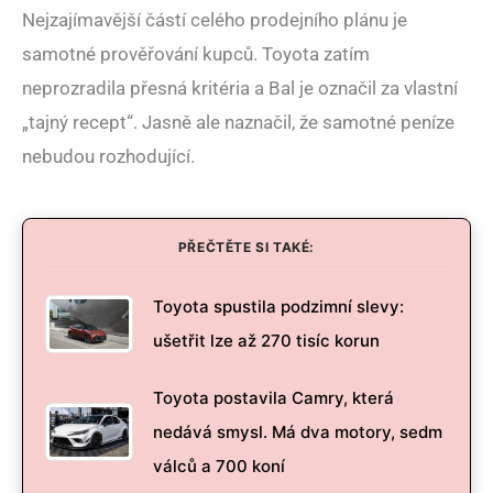
Nejzajímavější částí celého prodejního plánu je
samotné prověřování kupců. Toyota zatím
neprozradila přesná kritéria a Bal je označil za vlastní
„tajný recept“. Jasně ale naznačil, že samotné peníze
nebudou rozhodující.
PŘEČTĚTE SI TAKÉ:
Toyota spustila podzimní slevy:
ušetřit lze až 270 tisíc korun
Toyota postavila Camry, která
nedává smysl. Má dva motory, sedm
válců a 700 koní