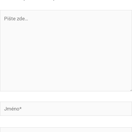
Pište
zde…
Jméno*
E-