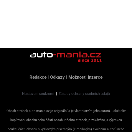
Redakce
|
Odkazy
|
Možnosti inzerce
Nastavení soukromí
|
Zásady ochrany osobních údajů
Obsah stránek auto-mania.cz je originální a je vlastnictvím jeho autorů. Jakékoliv
kopírování obsahu nebo částí obsahu těchto stránek je zakázáno, s výjimkou
použití části obsahu s výslovným písemným (e-mailovým) svolením autorů nebo