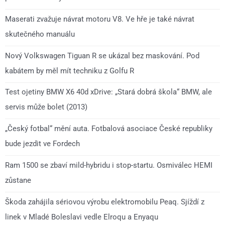
Maserati zvažuje návrat motoru V8. Ve hře je také návrat
skutečného manuálu
Nový Volkswagen Tiguan R se ukázal bez maskování. Pod
kabátem by měl mít techniku z Golfu R
Test ojetiny BMW X6 40d xDrive: „Stará dobrá škola“ BMW, ale
servis může bolet (2013)
„Český fotbal“ mění auta. Fotbalová asociace České republiky
bude jezdit ve Fordech
Ram 1500 se zbaví mild-hybridu i stop-startu. Osmiválec HEMI
zůstane
Škoda zahájila sériovou výrobu elektromobilu Peaq. Sjíždí z
linek v Mladé Boleslavi vedle Elroqu a Enyaqu