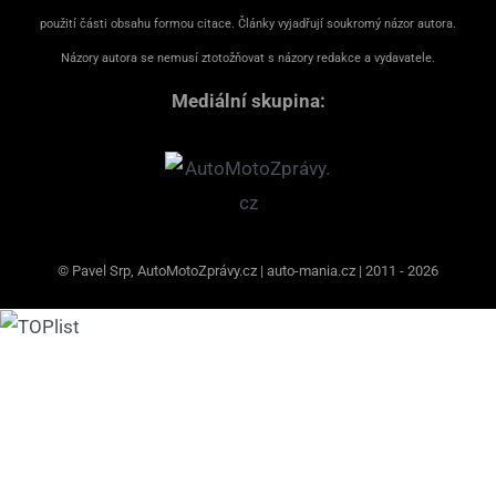
použití části obsahu formou citace. Články vyjadřují soukromý názor autora.
Názory autora se nemusí ztotožňovat s názory redakce a vydavatele.
Mediální skupina:
© Pavel Srp, AutoMotoZprávy.cz | auto-mania.cz | 2011 - 2026