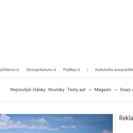
pšíSilnice.cz
EkologickáAuta.cz
PojMag.cz
|
Kalkulačka autopojiště
Nejnovější články
Novinky
Testy aut
Magazín
Srazy 
Rekl