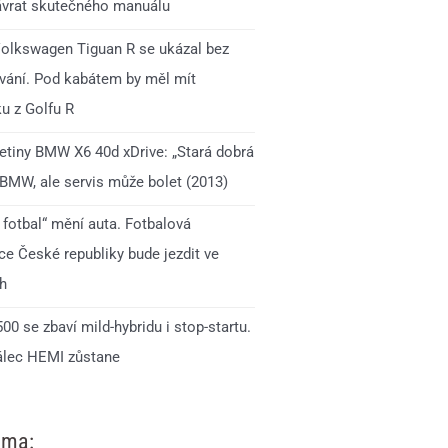
ávrat skutečného manuálu
olkswagen Tiguan R se ukázal bez
ání. Pod kabátem by měl mít
u z Golfu R
jetiny BMW X6 40d xDrive: „Stará dobrá
 BMW, ale servis může bolet (2013)
 fotbal“ mění auta. Fotbalová
ce České republiky bude jezdit ve
h
0 se zbaví mild-hybridu i stop-startu.
lec HEMI zůstane
ama: