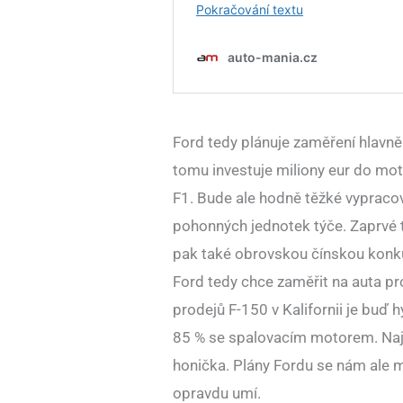
Ford tedy plánuje zaměření hlavně
tomu investuje miliony eur do mo
F1. Bude ale hodně těžké vypraco
pohonných jednotek týče. Zaprvé t
pak také obrovskou čínskou konku
Ford tedy chce zaměřit na auta p
prodejů F-150 v Kalifornii je buď 
85 % se spalovacím motorem. Nají
honička. Plány Fordu se nám ale mo
opravdu umí.