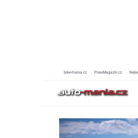
Přeskočit
na
obsah
bike-mania.cz
PneuMagazín.cz
Nejle