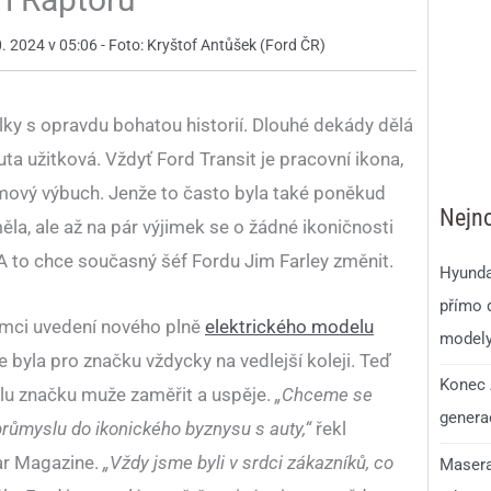
. 2024 v 05:06 - Foto: Kryštof Antůšek (Ford ČR)
lky s opravdu bohatou historií. Dlouhé dekády dělá
uta užitková. Vždyť Ford Transit je pracovní ikona,
omový výbuch. Jenže to často byla také poněkud
Nejno
měla, ale až na pár výjimek se o žádné ikoničnosti
A to chce současný šéf Fordu Jim Farley změnit.
Hyunda
přímo d
ámci uvedení nového plně
elektrického modelu
model
e byla pro značku vždycky na vedlejší koleji. Teď
Konec 
ntelu značku muže zaměřit a uspěje.
„Chceme se
generac
růmyslu do ikonického byznysu s auty,“
řekl
ar Magazine.
„Vždy jsme byli v srdci zákazníků, co
Masera