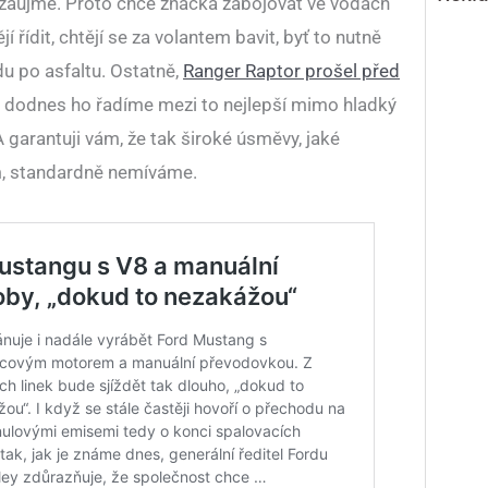
zaujme. Proto chce značka zabojovat ve vodách
jí řídit, chtějí se za volantem bavit, byť to nutně
u po asfaltu. Ostatně,
Ranger Raptor prošel před
 dodnes ho řadíme mezi to nejlepší mimo hladký
 A garantuji vám, že tak široké úsměvy, jaké
em, standardně nemíváme.