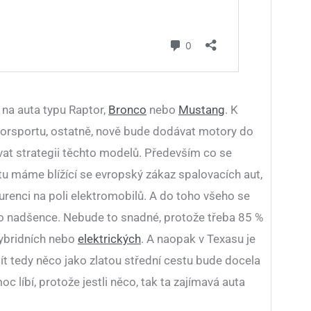
 na auta typu Raptor,
Bronco
nebo
Mustang
. K
torsportu, ostatně, nově bude dodávat motory do
vat strategii těchto modelů. Především co se
u máme blížící se evropský zákaz spalovacích aut,
renci na poli elektromobilů. A do toho všeho se
ro nadšence. Nebude to snadné, protože třeba 85 %
hybridních nebo
elektrických
. A naopak v Texasu je
t tedy něco jako zlatou střední cestu bude docela
c líbí, protože jestli něco, tak ta zajímavá auta