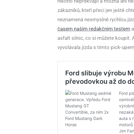
nikoho nepřekvapí a možná ani ne
zákazníků, kteří přeci jen ještě chtě
neznamená nesmyslně rychlou jízd
časem naším redakčním testem
a
asfalt silnic, co si můžete koupit.
vyvolávala jízda s tímto pick-up