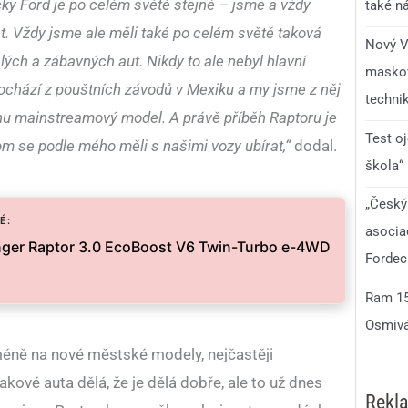
ky Ford je po celém světě stejné – jsme a vždy
také n
. Vždy jsme ale měli také po celém světě taková
Nový V
ých a zábavných aut. Nikdy to ale nebyl hlavní
maskov
ochází z pouštních závodů v Mexiku a my jsme z něj
technik
ochu mainstreamový model. A právě příběh Raptoru je
Test o
m se podle mého měli s našimi vozy ubírat,“
dodal.
škola“
„Český
É:
asocia
nger Raptor 3.0 EcoBoost V6 Twin-Turbo e-4WD
Fordec
Ram 150
Osmivá
méně na nové městské modely, nejčastěji
takové auta dělá, že je dělá dobře, ale to už dnes
Rekl