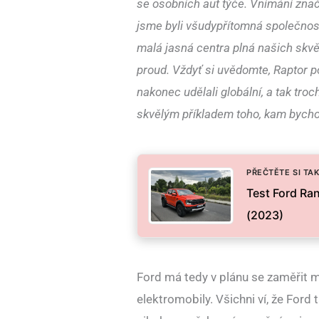
se osobních aut týče. Vnímání znač
jsme byli všudypřítomná společnost
malá jasná centra plná našich skvěl
proud. Vždyť si uvědomte, Raptor p
nakonec udělali globální, a tak tr
skvělým příkladem toho, kam bycho
PŘEČTĚTE SI TAK
Test Ford Ra
(2023)
Ford má tedy v plánu se zaměřit 
elektromobily. Všichni ví, že Ford 