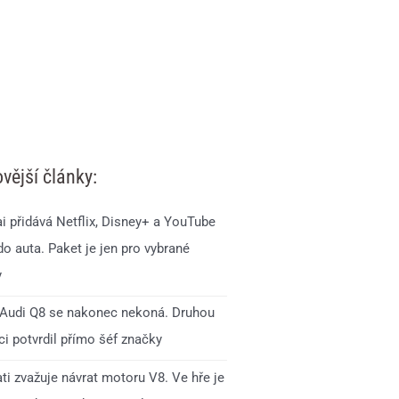
vější články:
i přidává Netflix, Disney+ a YouTube
o auta. Paket je jen pro vybrané
y
Audi Q8 se nakonec nekoná. Druhou
i potvrdil přímo šéf značky
ti zvažuje návrat motoru V8. Ve hře je