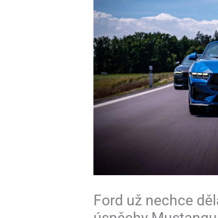
Ford už nechce děl
úspěchy Mustangu 