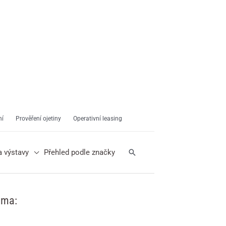
ní
Prověření ojetiny
Operativní leasing
Hledat
a výstavy
Přehled podle značky
ama: