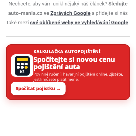
Nechcete, aby vám unikl nějaký náš článek?
Sledujte
auto-mania.cz ve
Zprávách Google
a přidejte si nás
také mezi
své oblíbené weby ve vyhledávání Google
.
KALKULAČKA AUTOPOJIŠTĚNÍ
Spočítejte si novou cenu
pojištění auta
Kč
Povinné ručení i havarijní pojištění online. Zjistěte,
jestli můžete platit méně.
Spočítat pojistku →