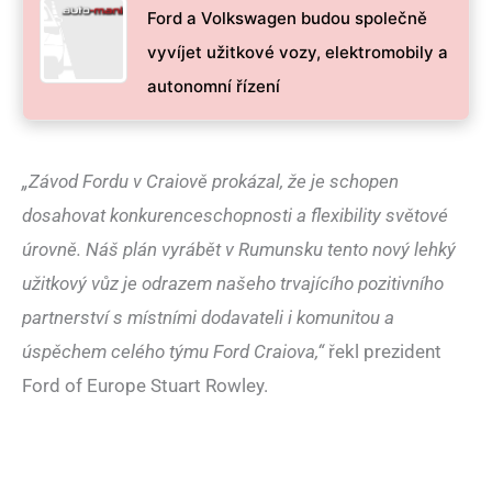
Ford a Volkswagen budou společně
vyvíjet užitkové vozy, elektromobily a
autonomní řízení
„Závod Fordu v Craiově prokázal, že je schopen
dosahovat konkurenceschopnosti a flexibility světové
úrovně. Náš plán vyrábět v Rumunsku tento nový lehký
užitkový vůz je odrazem našeho trvajícího pozitivního
partnerství s místními dodavateli i komunitou a
úspěchem celého týmu Ford Craiova,“
řekl prezident
Ford of Europe Stuart Rowley.