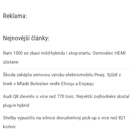
Reklama:
Nejnovější články:
Ram 1500 se zbaví mild-hybridu i stop-startu. Osmiválec HEMI
zůstane
Škoda zahájila sériovou výrobu elektromobilu Peaq. Sjíždí z
linek v Mladé Boleslavi vedle Elroqu a Enyaqu
Audi Q8 zlevnilo o více než 770 tisíc. Největší zvýhodnění dostal
plug-in hybrid
Shelby vypustilo na silnice dvoudveřový pick-up s více než 821
koňmi