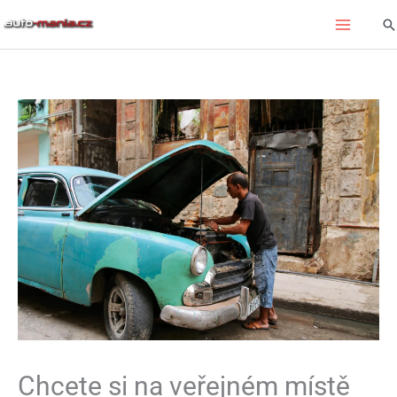
Přeskočit
Hl
na
obsah
Chcete si na veřejném místě