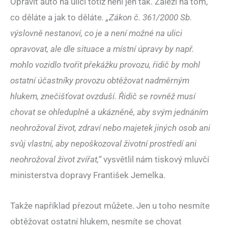
Opravit auto na ulici totiž není jen tak. Záleží na tom,
co děláte a jak to děláte
. „Zákon č. 361/2000 Sb.
výslovně nestanoví, co je a není možné na ulici
opravovat, ale dle situace a místní úpravy by např.
mohlo vozidlo tvořit překážku provozu, řidič by mohl
ostatní účastníky provozu obtěžovat nadměrným
hlukem, znečišťovat ovzduší. Řidič se rovněž musí
chovat se ohleduplně a ukázněně, aby svým jednáním
neohrožoval život, zdraví nebo majetek jiných osob ani
svůj vlastní, aby nepoškozoval životní prostředí ani
neohrožoval život zvířat,“
vysvětlil nám tiskový mluvčí
ministerstva dopravy František Jemelka.
Takže například přezout můžete. Jen u toho nesmíte
obtěžovat ostatní hlukem, nesmíte se chovat