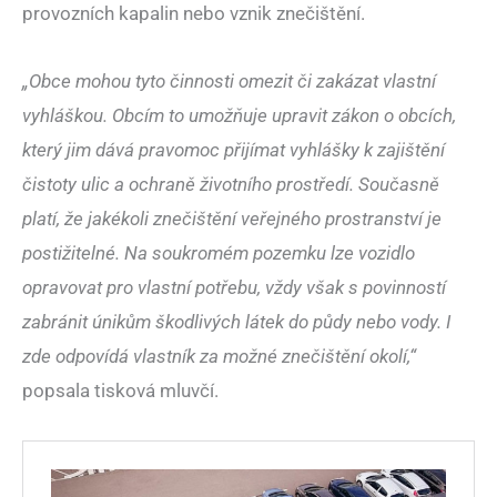
provozních kapalin nebo vznik znečištění.
„Obce mohou tyto činnosti omezit či zakázat vlastní
vyhláškou. Obcím to umožňuje upravit zákon o obcích,
který jim dává pravomoc přijímat vyhlášky k zajištění
čistoty ulic a ochraně životního prostředí. Současně
platí, že jakékoli znečištění veřejného prostranství je
postižitelné. Na soukromém pozemku lze vozidlo
opravovat pro vlastní potřebu, vždy však s povinností
zabránit únikům škodlivých látek do půdy nebo vody. I
zde odpovídá vlastník za možné znečištění okolí,“
popsala tisková mluvčí.