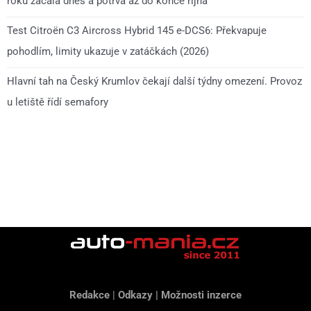
roku začala dnes a potrvá až do konce října
Test Citroën C3 Aircross Hybrid 145 e-DCS6: Překvapuje
pohodlím, limity ukazuje v zatáčkách (2026)
Hlavní tah na Český Krumlov čekají další týdny omezení. Provoz
u letiště řídí semafory
Redakce
|
Odkazy
|
Možnosti inzerce