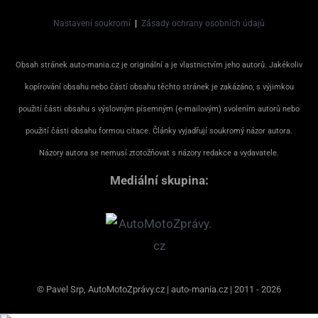
Nastavení soukromí
|
Zásady ochrany osobních údajů
Obsah stránek auto-mania.cz je originální a je vlastnictvím jeho autorů. Jakékoliv
kopírování obsahu nebo částí obsahu těchto stránek je zakázáno, s výjimkou
použití části obsahu s výslovným písemným (e-mailovým) svolením autorů nebo
použití části obsahu formou citace. Články vyjadřují soukromý názor autora.
Názory autora se nemusí ztotožňovat s názory redakce a vydavatele.
Mediální skupina:
© Pavel Srp, AutoMotoZprávy.cz | auto-mania.cz | 2011 - 2026