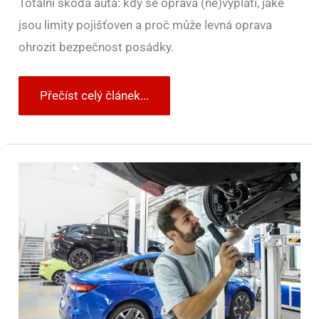
Totální škoda auta: kdy se oprava (ne)vyplatí, jaké
jsou limity pojišťoven a proč může levná oprava
ohrozit bezpečnost posádky.
Přečíst celý článek...
Svolávací
akce
jsou
platné
i
po
letech.
A
i
na
auta
dovezená
ze