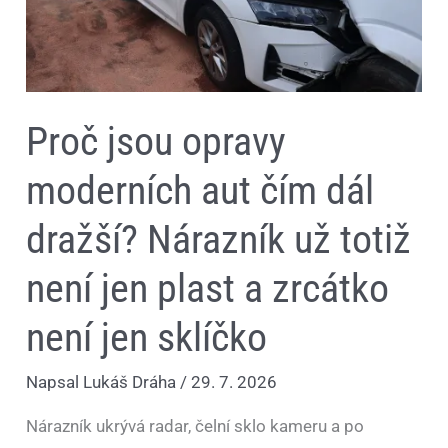
Nárazník
už
totiž
není
jen
plast
a
Proč jsou opravy
zrcátko
není
jen
moderních aut čím dál
sklíčko
dražší? Nárazník už totiž
není jen plast a zrcátko
není jen sklíčko
Napsal
Lukáš Dráha
/
29. 7. 2026
Nárazník ukrývá radar, čelní sklo kameru a po