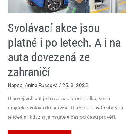
zahraničí
Svolávací akce jsou
platné i po letech. A i na
auta dovezená ze
zahraničí
Napsal
Anina Russová
/
25. 8. 2025
U novějších aut je to sama automobilka, která
majitele svolává do servisů. U těch opravdu starých
je ideální, když si je majitelé čas od času prověří.