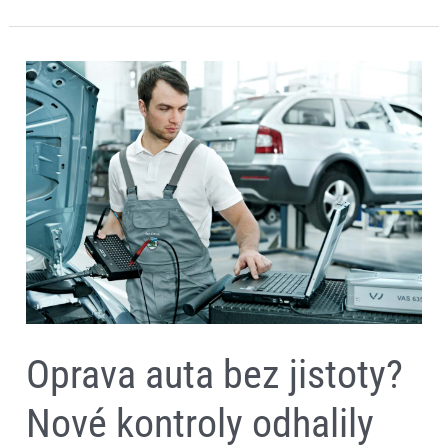
Oprava
auta
bez
jistoty?
Nové
kontroly
odhalily
chyby,
které
by
zákazník
raději
neviděl
Oprava auta bez jistoty?
Nové kontroly odhalily