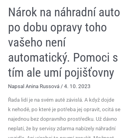
pojišťovny
Nárok na náhradní auto
po dobu opravy toho
vašeho není
automatický. Pomoci s
tím ale umí pojišťovny
Napsal
Anina Russová
/
4. 10. 2023
Řada lidí je na svém autě závislá. A když dojde
k nehodě, po které je potřeba jej opravit, ocitá se
najednou bez dopravního prostředku. Už dávno
neplatí, že by servisy zdarma nabízely náhradní
vozidla. Ani výrobci to neumí zaručit. Možnost