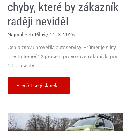
chyby, které by zákazník
raději neviděl
Napsal
Petr Pilný
/
11. 3. 2026
Cebia znovu prověřila autoservisy. Průměr je silný,
přesto téměř 12 procent provozoven skončilo pod
50 procenty.
Přečíst celý článek...
Přicházející
jaro
ve
znamená