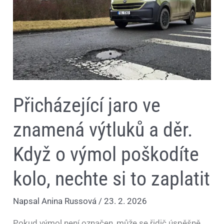
výtluků
a
děr.
Když
o
výmol
poškodíte
kolo,
nechte
si
to
Přicházející jaro ve
zaplatit
znamená výtluků a děr.
Když o výmol poškodíte
kolo, nechte si to zaplatit
Napsal
Anina Russová
/
23. 2. 2026
Pokud výmol není označen, může se řidič úspěšně