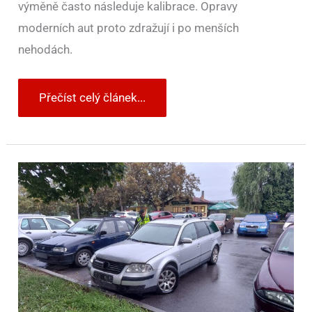
výměně často následuje kalibrace. Opravy
moderních aut proto zdražují i po menších
nehodách.
Přečíst celý článek...
Nepojízdné
vraky
dostanou
v
EU
stopku.
Evropská
unie
zároveň
přepisuje
pravidla
pro
nová