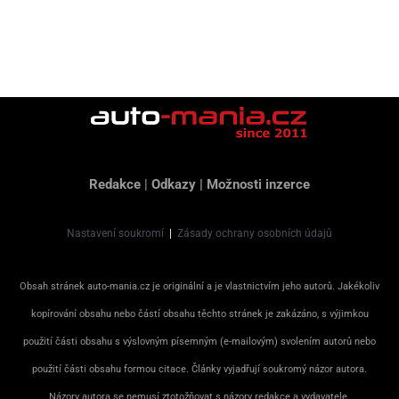
Redakce
|
Odkazy
|
Možnosti inzerce
Nastavení soukromí
|
Zásady ochrany osobních údajů
Obsah stránek auto-mania.cz je originální a je vlastnictvím jeho autorů. Jakékoliv
kopírování obsahu nebo částí obsahu těchto stránek je zakázáno, s výjimkou
použití části obsahu s výslovným písemným (e-mailovým) svolením autorů nebo
použití části obsahu formou citace. Články vyjadřují soukromý názor autora.
Názory autora se nemusí ztotožňovat s názory redakce a vydavatele.