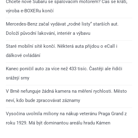
Chcete nové Subaru se spalovacím motorem? Čas se krátí,
výroba e-BOXERu končí
Mercedes-Benz začal vydávat „rodné listy“ starších aut.
Doloží původní lakování, interiér a výbavu
Staré mobilní sítě končí. Některá auta přijdou o eCall i
dálkové ovládání
Kanec poničil auto za více než 433 tisíc. Častěji ale řidiči
srážejí srny
V Brně nefunguje žádná kamera na měření rychlosti. Město
neví, kdo bude zpracovávat záznamy
Vysočina uvolnila miliony na nákup veteránu Praga Grand z
roku 1929. Má být dominantou areálu hradu Kámen