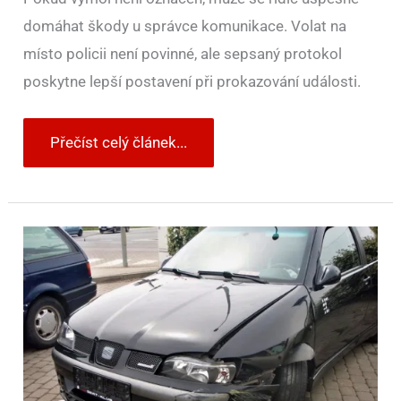
domáhat škody u správce komunikace. Volat na
místo policii není povinné, ale sepsaný protokol
poskytne lepší postavení při prokazování události.
Přečíst celý článek...
Po
velké
nehodě
se
častěji
vyplatí
řešit
s
pojišťovnou
totální
škodu
než