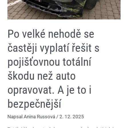
auto
opravovat.
A
je
to
i
Po velké nehodě se
bezpečnější
častěji vyplatí řešit s
pojišťovnou totální
škodu než auto
opravovat. A je to i
bezpečnější
Napsal
Anina Russová
/
2. 12. 2025