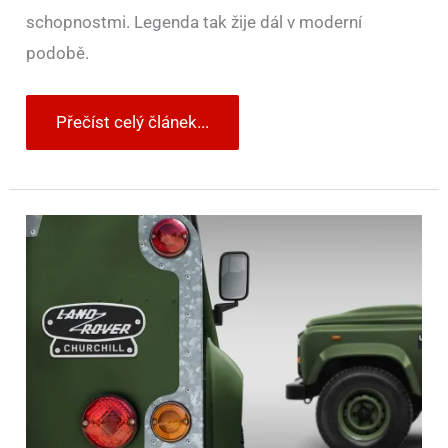
schopnostmi. Legenda tak žije dál v moderní
podobě.
Přečíst celý článek...
Land
Rover
„oživil“
vůz
Winstona
Churchilla.
Vznikne
jen
10
kusů
a
výsledek
je
dechberoucí