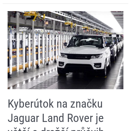
Kyberútok
na
značku
Jaguar
Land
Rover
je
větší
a
dražší
průšvih,
než
to
původně
vypadalo
Kyberútok na značku
Jaguar Land Rover je