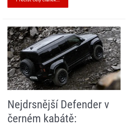
Nejdrsnější
Defender
v
černém
kabátě:
Seznamte
se
s
OCTA
Black
Nejdrsnější Defender v
černém kabátě: