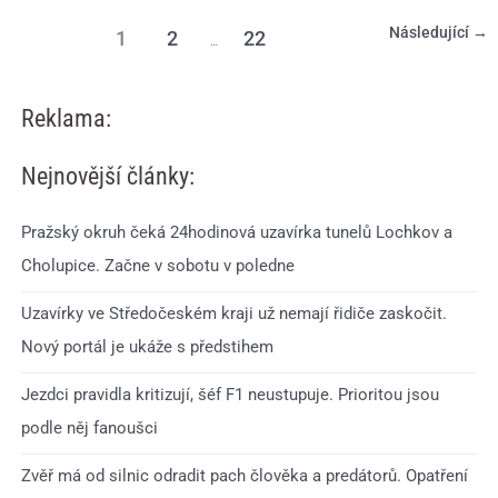
Následující
→
1
2
22
…
Reklama:
Nejnovější články:
Pražský okruh čeká 24hodinová uzavírka tunelů Lochkov a
Cholupice. Začne v sobotu v poledne
Uzavírky ve Středočeském kraji už nemají řidiče zaskočit.
Nový portál je ukáže s předstihem
Jezdci pravidla kritizují, šéf F1 neustupuje. Prioritou jsou
podle něj fanoušci
Zvěř má od silnic odradit pach člověka a predátorů. Opatření