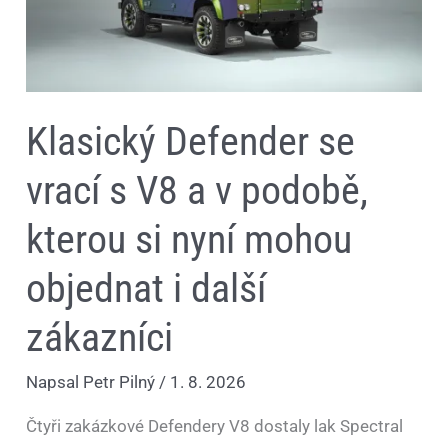
podobě,
kterou
si
nyní
mohou
objednat
i
Klasický Defender se
další
zákazníci
vrací s V8 a v podobě,
kterou si nyní mohou
objednat i další
zákazníci
Napsal
Petr Pilný
/
1. 8. 2026
Čtyři zakázkové Defendery V8 dostaly lak Spectral