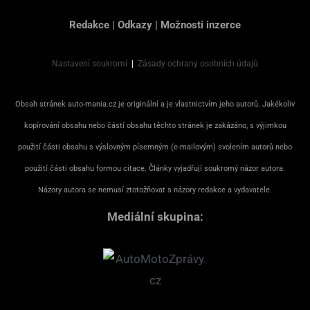
Redakce
|
Odkazy
|
Možnosti inzerce
Nastavení soukromí
|
Zásady ochrany osobních údajů
Obsah stránek auto-mania.cz je originální a je vlastnictvím jeho autorů. Jakékoliv
kopírování obsahu nebo částí obsahu těchto stránek je zakázáno, s výjimkou
použití části obsahu s výslovným písemným (e-mailovým) svolením autorů nebo
použití části obsahu formou citace. Články vyjadřují soukromý názor autora.
Názory autora se nemusí ztotožňovat s názory redakce a vydavatele.
Mediální skupina: