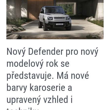
modelový
rok
se
představuje.
Má
nové
barvy
karoserie
a
upravený
vzhled
Nový Defender pro nový
i
techniku
modelový rok se
představuje. Má nové
barvy karoserie a
upravený vzhled i