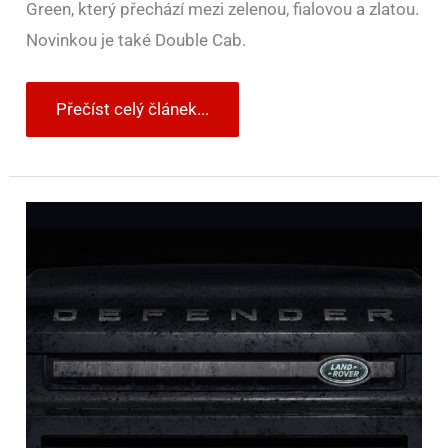
Green, který přechází mezi zelenou, fialovou a zlatou.
Novinkou je také Double Cab.
Přečíst celý článek...
Land
Rover
chystá
Defender
pro
Ameriku.
Ve
hře
je
rival
Fordu
Bronco
i
luxusní
obr