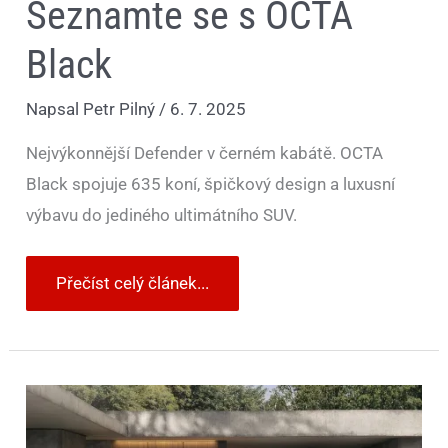
Seznamte se s OCTA
Black
Napsal
Petr Pilný
/
6. 7. 2025
Nejvýkonnější Defender v černém kabátě. OCTA
Black spojuje 635 koní, špičkový design a luxusní
výbavu do jediného ultimátního SUV.
Přečíst celý článek...
Nový
Defender
pro
nový