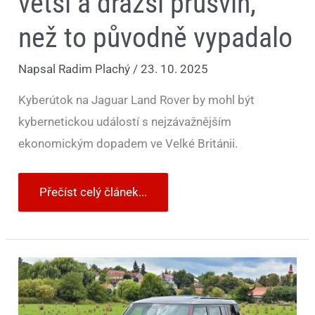
větší a dražší průšvih,
než to původně vypadalo
Napsal
Radim Plachý
/
23. 10. 2025
Kyberútok na Jaguar Land Rover by mohl být
kybernetickou událostí s nejzávažnějším
ekonomickým dopadem ve Velké Británii.
Přečíst celý článek...
Test
Land
Rover
Defender
110