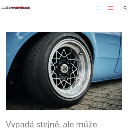
Přeskočit
Hl
na
obsah
Vypadá stejně, ale může