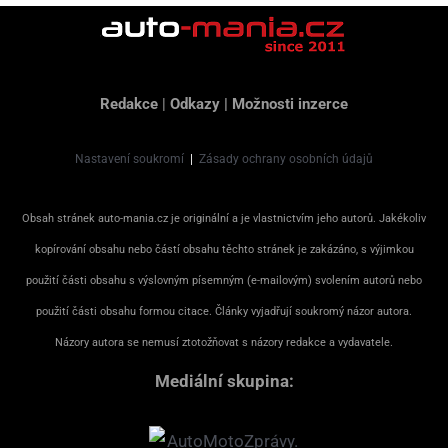
Redakce
|
Odkazy
|
Možnosti inzerce
Nastavení soukromí
|
Zásady ochrany osobních údajů
Obsah stránek auto-mania.cz je originální a je vlastnictvím jeho autorů. Jakékoliv
kopírování obsahu nebo částí obsahu těchto stránek je zakázáno, s výjimkou
použití části obsahu s výslovným písemným (e-mailovým) svolením autorů nebo
použití části obsahu formou citace. Články vyjadřují soukromý názor autora.
Názory autora se nemusí ztotožňovat s názory redakce a vydavatele.
Mediální skupina: