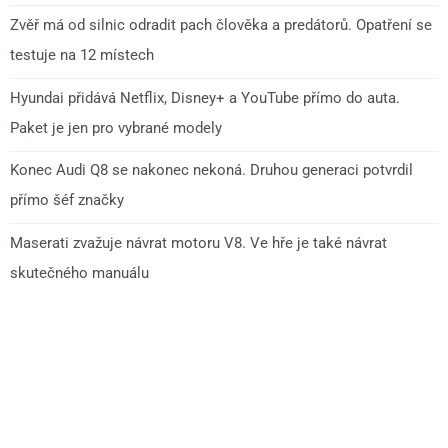
Zvěř má od silnic odradit pach člověka a predátorů. Opatření se
testuje na 12 místech
Hyundai přidává Netflix, Disney+ a YouTube přímo do auta.
Paket je jen pro vybrané modely
Konec Audi Q8 se nakonec nekoná. Druhou generaci potvrdil
přímo šéf značky
Maserati zvažuje návrat motoru V8. Ve hře je také návrat
skutečného manuálu