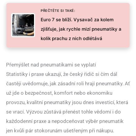
PŘEČTĚTE SI TAKÉ:
Euro 7 se blíží. Vysavač za kolem
zjišťuje, jak rychle mizí pneumatiky a
kolik prachu z nich odlétává
Přemýšlet nad pneumatikami se vyplatí
Statistiky i praxe ukazují, že český řidič si čím dál
častěji uvědomuje, jak zásadní roli hrají pneumatiky. Ať
už jde o bezpečnost, komfort nebo ekonomiku
provozu, kvalitní pneumatiky jsou dnes investicí, která
se vrací. Výzvou zůstává přenést tohle vědomí i do
každodenní praxe a nepodceňovat výběr pneumatik
jen kvůli pár stokorunám ušetřeným při nákupu.