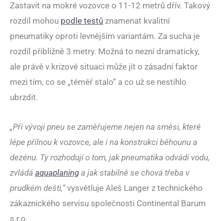
Zastavit na mokré vozovce o 11-12 metrů dřív. Takový
rozdíl mohou
podle testů
znamenat kvalitní
pneumatiky oproti levnějším variantám. Za sucha je
rozdíl přibližně 3 metry. Možná to nezní dramaticky,
ale právě v krizové situaci může jít o zásadní faktor
mezi tím, co se „téměř stalo“ a co už se nestihlo
ubrzdit.
„Při vývoji pneu se zaměřujeme nejen na směsi, které
lépe přilnou k vozovce, ale i na konstrukci běhounu a
dezénu. Ty rozhodují o tom, jak pneumatika odvádí vodu,
zvládá
aquaplaning
a jak stabilně se chová třeba v
prudkém dešti,“
vysvětluje Aleš Langer z technického
zákaznického servisu společnosti Continental Barum
s.r.o.