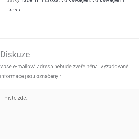
Štítky:
facelift
,
T-Cross
,
Volkswagen
,
Volkswagen T-
Cross
Diskuze
Vaše e-mailová adresa nebude zveřejněna.
Vyžadované
informace jsou označeny
*
Pište
zde…