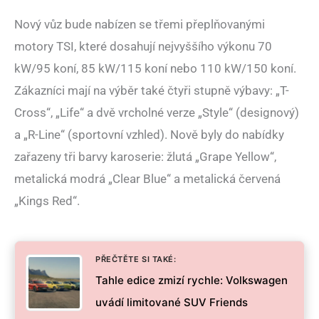
Nový vůz bude nabízen se třemi přeplňovanými
motory TSI, které dosahují nejvyššího výkonu 70
kW/95 koní, 85 kW/115 koní nebo 110 kW/150 koní.
Zákazníci mají na výběr také čtyři stupně výbavy: „T-
Cross“, „Life“ a dvě vrcholné verze „Style“ (designový)
a „R-Line“ (sportovní vzhled). Nově byly do nabídky
zařazeny tři barvy karoserie: žlutá „Grape Yellow“,
metalická modrá „Clear Blue“ a metalická červená
„Kings Red“.
PŘEČTĚTE SI TAKÉ:
Tahle edice zmizí rychle: Volkswagen
uvádí limitované SUV Friends