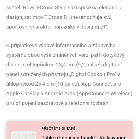
světel. Nový T-Cross Style sází spíše na eleganci a
design, zatímco T-Cross R-Line umocňuje svůj
sportovní charakter nárazníky v designu „R“.
K příplatkové výbavě informačního a zábavního
systému obou výše zmíněných verzí patří dotykový
displej s úhlopříčkou 23,4 cm (9,2 palce), digitální
panel sdružených přístrojů „Digital Cockpit Pro“ s
úhlopříčkou 25,4 cm (10 palců), App-Connect pro
Apple CarPlay a Android Auto (App-Connect Wireless)
pro připojení bezdrátově a telefonní rozhraní.
PŘEČTĚTE SI TAKÉ:
Tohle už není jen facelift. Volkswagen