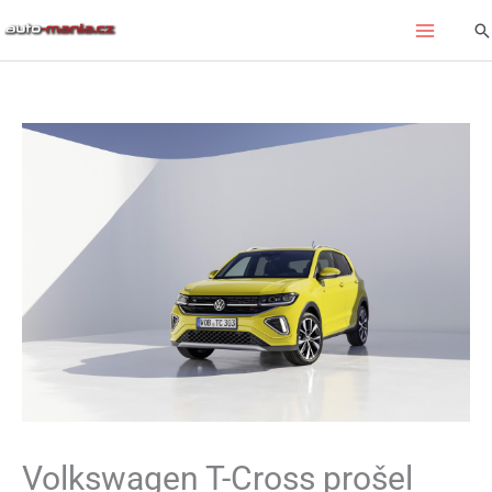
Přeskočit
Hl
na
obsah
Volkswagen T-Cross prošel