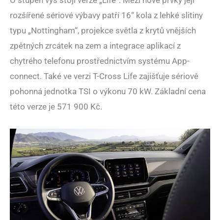
rozšířené sériové výbavy patří 16“ kola z lehké slitiny
typu „Nottingham“, projekce světla z krytů vnějších
zpětných zrcátek na zem a integrace aplikací z
chytrého telefonu prostřednictvím systému App-
connect. Také ve verzi T-Cross Life zajišťuje sériově
pohonná jednotka TSI o výkonu 70 kW. Základní cena
této verze je 571 900 Kč.