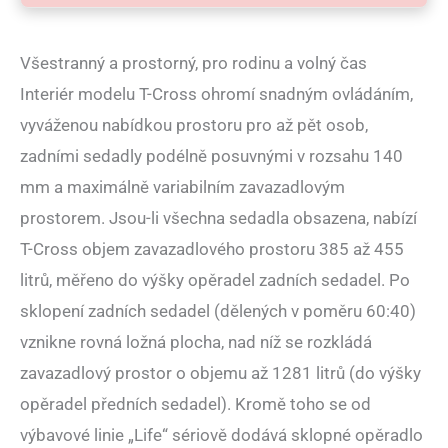
Všestranný a prostorný, pro rodinu a volný čas
Interiér modelu T-Cross ohromí snadným ovládáním,
vyváženou nabídkou prostoru pro až pět osob,
zadními sedadly podélně posuvnými v rozsahu 140
mm a maximálně variabilním zavazadlovým
prostorem. Jsou-li všechna sedadla obsazena, nabízí
T-Cross objem zavazadlového prostoru 385 až 455
litrů, měřeno do výšky opěradel zadních sedadel. Po
sklopení zadních sedadel (dělených v poměru 60:40)
vznikne rovná ložná plocha, nad níž se rozkládá
zavazadlový prostor o objemu až 1281 litrů (do výšky
opěradel předních sedadel). Kromě toho se od
výbavové linie „Life“ sériově dodává sklopné opěradlo