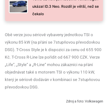
ukázal ID.3 Neo. Rozdíl je větší, než se
čekalo
Obě verze jsou sériově vybaveny jednotkou TSI o
výkonu 85 kW (na přání se 7stupňovou převodovkou
DSG). T-Cross Style je k dispozici za cenu od 655 900
Kč. T-Cross R-Line lze pořídit od 667 900 CZK. Verze
„Life“, „Style“ a „R-Line“ mohou zákazníci na přání
objednávat také s motorem TSI o výkonu 110 kW,
který je sériově dodáván v kombinaci se 7stupňovou
převodovkou DSG.
Zdroj a foto: Volkswagen