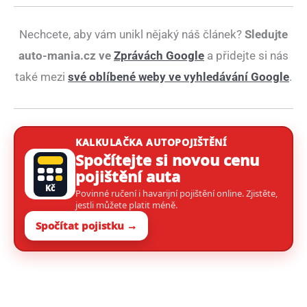
Nechcete, aby vám unikl nějaký náš článek?
Sledujte
auto-mania.cz ve
Zprávách Google
a přidejte si nás
také mezi
své oblíbené weby ve vyhledávání Google
.
KALKULAČKA AUTOPOJIŠTĚNÍ
Spočítejte si novou cenu
pojištění auta
Kč
Povinné ručení i havarijní pojištění online. Zjistěte,
jestli můžete platit méně.
Spočítat pojistku →