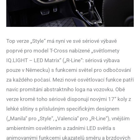
Top verze „Style“ má nyní ve své sériové výbavě
poprvé pro model T-Cross nabízené „světlomety
IQ.LIGHT – LED Matrix“ („R-Line“: sériová výbava
pouze v Německu) s funkcemi světel pro odbočování
za každého počasí. Mezi nové osvětlovací funkce patří
navíc promítání abstraktního loga na vozovku. Obě
verze kromě toho sériově disponují novými 17“ koly z
lehké slitiny s příslušným specifickým designem
(„Manila“ pro „Style“, „Valencia“ pro „R-Line“), vnějším
ambientním osvětlením a zadními LED světla s
animovanými funkcemi ukazatelů směru a brzdových