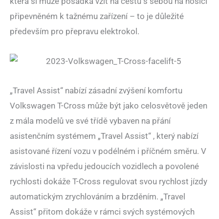
která si může posádka vzít na cestu s sebou na nosiči
připevněném k tažnému zařízení – to je důležité
především pro přepravu elektrokol.
„Travel Assist“ nabízí zásadní zvýšení komfortu
Volkswagen T-Cross může být jako celosvětově jeden
z mála modelů ve své třídě vybaven na přání
asistenčním systémem „Travel Assist“ , který nabízí
asistované řízení vozu v podélném i příčném směru. V
závislosti na vpředu jedoucích vozidlech a povolené
rychlosti dokáže T-Cross regulovat svou rychlost jízdy
automatickým zrychlováním a brzděním. „Travel
Assist“ přitom dokáže v rámci svých systémových