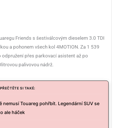
ouaregu Friends s šestiválcovým dieselem 3.0 TDI
vkou a pohonem všech kol 4MOTION. Za 1 539
 odpružení přes parkovací asistent až po
0litrovou palivovou nádrž.
PŘEČTĚTE SI TAKÉ:
ě nemusí Touareg pohřbít. Legendární SUV se
to ale háček