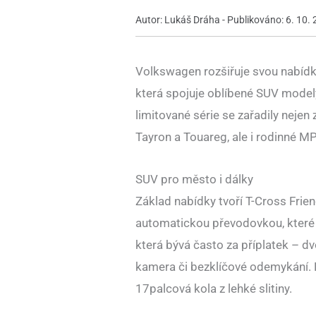
Autor: Lukáš Dráha - Publikováno: 6. 10.
Volkswagen rozšiřuje svou nabídku
která spojuje oblíbené SUV mode
limitované série se zařadily nejen
Tayron a Touareg, ale i rodinné M
SUV pro město i dálky
Základ nabídky tvoří T-Cross Fri
automatickou převodovkou, které 
která bývá často za příplatek – d
kamera či bezklíčové odemykání. 
17palcová kola z lehké slitiny.