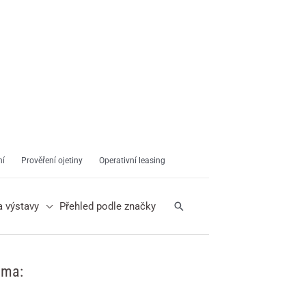
ní
Prověření ojetiny
Operativní leasing
Hledat
a výstavy
Přehled podle značky
ama: