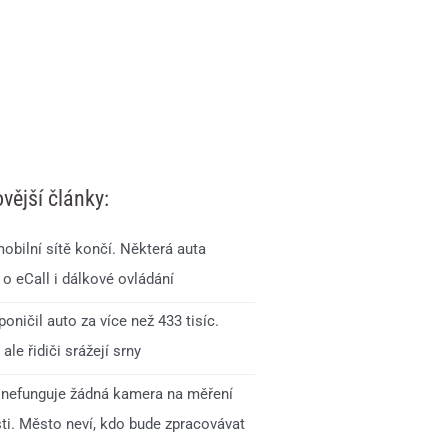
vější články:
obilní sítě končí. Některá auta
 o eCall i dálkové ovládání
oničil auto za více než 433 tisíc.
 ale řidiči srážejí srny
 nefunguje žádná kamera na měření
sti. Město neví, kdo bude zpracovávat