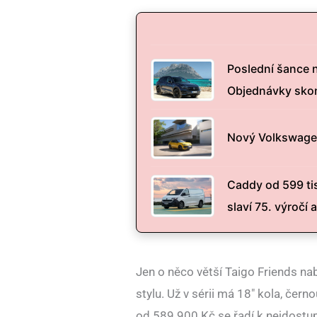
Poslední šance 
Objednávky skon
Nový Volkswagen 
Caddy od 599 tis
slaví 75. výročí 
Jen o něco větší Taigo Friends n
stylu. Už v sérii má 18″ kola, čer
od 589 900 Kč se řadí k nejdostu