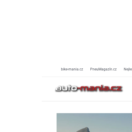
Přeskočit
na
obsah
bike-mania.cz
PneuMagazín.cz
Nejle