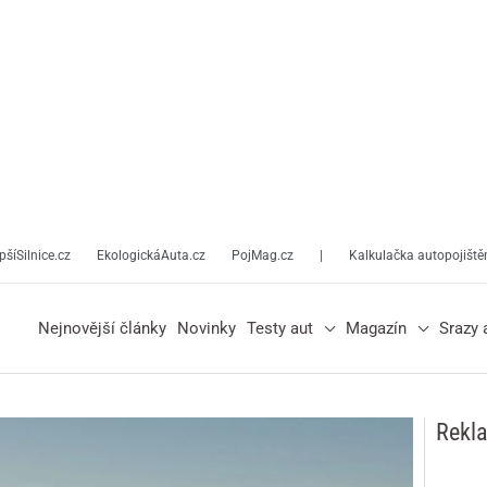
pšíSilnice.cz
EkologickáAuta.cz
PojMag.cz
|
Kalkulačka autopojiště
Nejnovější články
Novinky
Testy aut
Magazín
Srazy 
Rekl