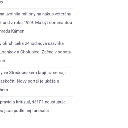
my
na uvolnila miliony na nákup veteránu
Grand z roku 1929. Má být dominantou
 hradu Kámen
ý okruh čeká 24hodinová uzavírka
 Lochkov a Cholupice. Začne v sobotu
dne
ky ve Středočeském kraji už nemají
zaskočit. Nový portál je ukáže s
ihem
pravidla kritizují, šéf F1 neustupuje.
ou jsou podle něj fanoušci