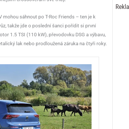
Rekl
V mohou sáhnout po T-Roc Friends – ten je k
z, takže jde o poslední šanci pořídit si první
otor 1.5 TSI (110 kW), převodovku DSG a výbavu,
etalický lak nebo prodloužená záruka na čtyři roky.