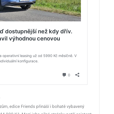
y
ům, edice Friends přináší i bohatě vybavený