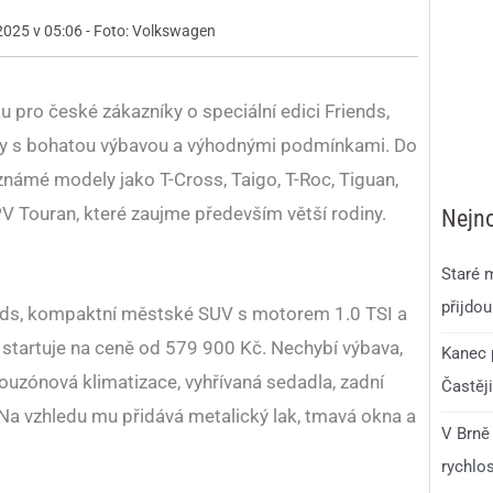
 2025 v 05:06 - Foto: Volkswagen
 pro české zákazníky o speciální edici Friends,
ly s bohatou výbavou a výhodnými podmínkami. Do
 známé modely jako T-Cross, Taigo, T-Roc, Tiguan,
PV Touran, které zaujme především větší rodiny.
Nejno
Staré m
přijdou
ends, kompaktní městské SUV s motorem 1.0 TSI a
startuje na ceně od 579 900 Kč. Nechybí výbava,
Kanec p
vouzónová klimatizace, vyhřívaná sedadla, zadní
Častěji
Na vzhledu mu přidává metalický lak, tmavá okna a
V Brně
rychlo