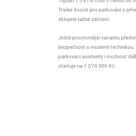
Tiguan 1.5 eTSI DSG s cenou od 94
Trailer Assist pro parkování s př
sklopné tažné zařízení.
Ještě prostornější variantu předs
bezpečnost s moderní technikou. 
parkovací asistenty i možnost dál
startuje na 1 074 900 Kč.