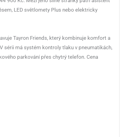
4 900 Kč. Mezi jeho silné stránky patří asistent
ívěsem, LED světlomety Plus nebo elektricky
tavuje Tayron Friends, který kombinuje komfort a
V sérii má systém kontroly tlaku v pneumatikách,
kového parkování přes chytrý telefon. Cena