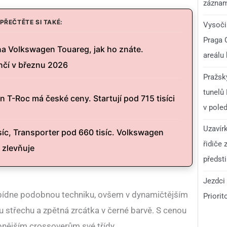
zázna
PŘEČTĚTE SI TAKÉ:
Vysoči
Praga 
na Volkswagen Touareg, jak ho znáte.
areálu
čí v březnu 2026
Pražsk
tunelů
T-Roc má české ceny. Startují pod 715 tisíci
v pole
Uzavír
íc, Transporter pod 660 tisíc. Volkswagen
řidiče 
a zlevňuje
předst
Jezdci 
abídne podobnou techniku, ovšem v dynamičtějším
Priorit
nou střechu a zpětná zrcátka v černé barvě. S cenou
pnějším crossoverům své třídy.