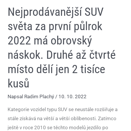
dělí
Nejprodávanější SUV
jen
2
tisíce
světa za první půlrok
kusů
2022 má obrovský
náskok. Druhé až čtvrté
místo dělí jen 2 tisíce
kusů
Napsal
Radim Plachý
/
10. 10. 2022
Kategorie vozidel typu SUV se neustále rozšiřuje a
stále získává na větší a větší oblíbenosti. Zatímco
ještě v roce 2010 se těchto modelů jezdilo po