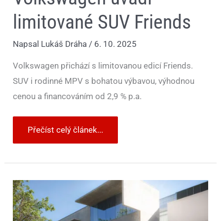
limitované SUV Friends
Napsal
Lukáš Dráha
/
6. 10. 2025
Volkswagen přichází s limitovanou edicí Friends.
SUV i rodinné MPV s bohatou výbavou, výhodnou
cenou a financováním od 2,9 % p.a.
Přečíst celý článek...
Nový
Volkswagen
T-
Roc
má