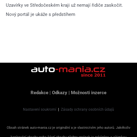
Uzavírky ve Středočeském kraji už nemají řidiče zaskočit.
Nový portál je ukáže s předstihem
Redakce
|
Odkazy
|
Možnosti inzerce
Nastavení soukromí
|
Zásady ochrany osobních údajů
Obsah stránek auto-mania.cz je originální a je vlastnictvím jeho autorů. Jakékoliv