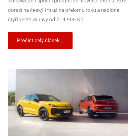
Volkswagen spustil předprodej nového T-Rocu. SUV
dorazí na český trh už na přelomu roku a nabídne
čtyři verze výbavy od 714 900 Kč.
Přečíst celý článek...
Nový
Volkswagen
T-
Roc
se
představuje.
Je
větší,
chytřejší
a
luxusnější
než
kdy