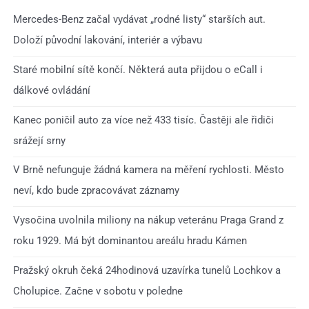
Mercedes-Benz začal vydávat „rodné listy“ starších aut.
Doloží původní lakování, interiér a výbavu
Staré mobilní sítě končí. Některá auta přijdou o eCall i
dálkové ovládání
Kanec poničil auto za více než 433 tisíc. Častěji ale řidiči
srážejí srny
V Brně nefunguje žádná kamera na měření rychlosti. Město
neví, kdo bude zpracovávat záznamy
Vysočina uvolnila miliony na nákup veteránu Praga Grand z
roku 1929. Má být dominantou areálu hradu Kámen
Pražský okruh čeká 24hodinová uzavírka tunelů Lochkov a
Cholupice. Začne v sobotu v poledne