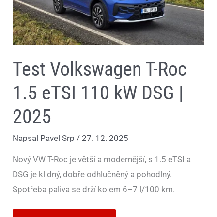
DSG
|
2025
Test Volkswagen T-Roc
1.5 eTSI 110 kW DSG |
2025
Napsal
Pavel Srp
/
27. 12. 2025
Nový VW T-Roc je větší a modernější, s 1.5 eTSI a
DSG je klidný, dobře odhlučněný a pohodlný.
Spotřeba paliva se drží kolem 6–7 l/100 km.