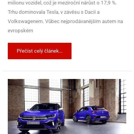
milionu vozidel, což je meziroční nárůst o 17,9 %.
Trhu dominovala Tesla, v závěsu s Dacií a
Volkswagenem. Vůbec nejprodávanějším autem na
evropském
Přečíst celý článek...
Volkswagen
spouští
novou
zvýhodněnou
nabídku
na
svá
SUV