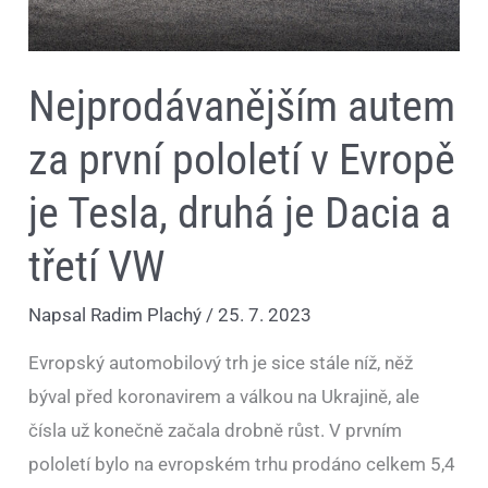
a
třetí
VW
Nejprodávanějším autem
za první pololetí v Evropě
je Tesla, druhá je Dacia a
třetí VW
Napsal
Radim Plachý
/
25. 7. 2023
Evropský automobilový trh je sice stále níž, něž
býval před koronavirem a válkou na Ukrajině, ale
čísla už konečně začala drobně růst. V prvním
pololetí bylo na evropském trhu prodáno celkem 5,4