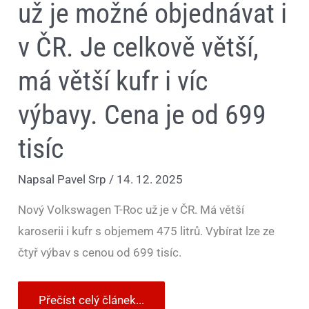
Cena
už je možné objednávat i
je
od
699
v ČR. Je celkově větší,
tisíc
má větší kufr i víc
výbavy. Cena je od 699
tisíc
Napsal
Pavel Srp
/
14. 12. 2025
Nový Volkswagen T-Roc už je v ČR. Má větší
karoserii i kufr s objemem 475 litrů. Vybírat lze ze
čtyř výbav s cenou od 699 tisíc.
Přečíst celý článek...