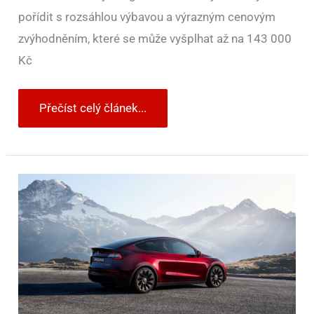
pořídit s rozsáhlou výbavou a výrazným cenovým
zvýhodněním, které se může vyšplhat až na 143 000
Kč
Přečíst celý článek...
Nejprodávanějším
autem
za
první
pololetí
v
Evropě
je
Tesla,
druhá
je
Dacia