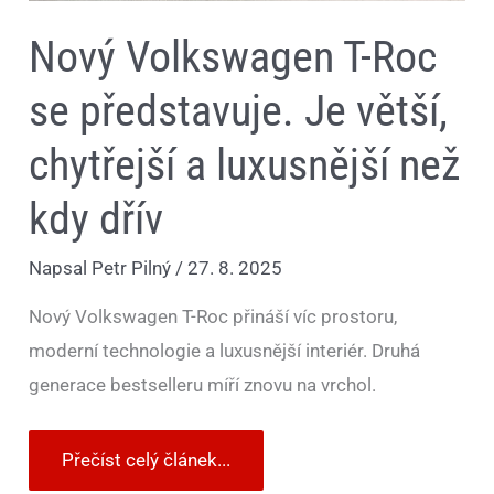
dřív
Nový Volkswagen T-Roc
se představuje. Je větší,
chytřejší a luxusnější než
kdy dřív
Napsal
Petr Pilný
/
27. 8. 2025
Nový Volkswagen T-Roc přináší víc prostoru,
moderní technologie a luxusnější interiér. Druhá
generace bestselleru míří znovu na vrchol.
Přečíst celý článek...