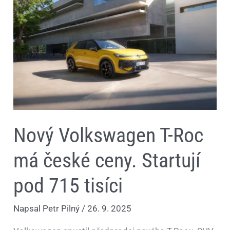
české
ceny.
Startují
pod
715
tisíci
Nový Volkswagen T-Roc
má české ceny. Startují
pod 715 tisíci
Napsal
Petr Pilný
/
26. 9. 2025