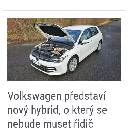
Volkswagen
představí
nový
hybrid,
o
který
se
nebude
muset
řidič
starat.
Dostanou
ho
i
škodovky
Volkswagen představí
nový hybrid, o který se
nebude muset řidič