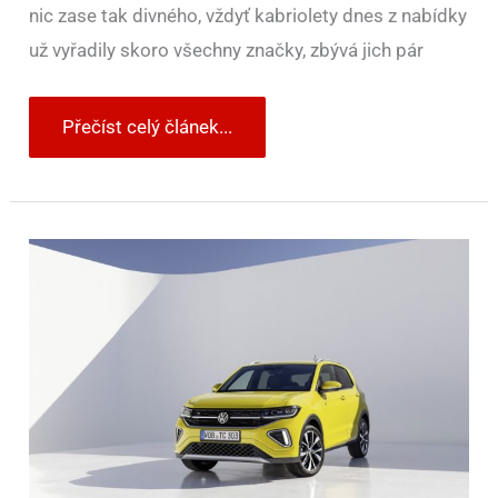
nic zase tak divného, vždyť kabriolety dnes z nabídky
už vyřadily skoro všechny značky, zbývá jich pár
Přečíst celý článek...
Volkswagen
představil
akční
nabídku
People.
Platí
na
modely
spalovací
i
elektrické