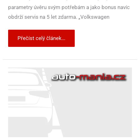
parametry úvěru svým potřebám a jako bonus navíc
obdrží servis na 5 let zdarma. „Volkswagen
Přečíst celý článek...
Nejprodávanější
SUV
světa
za
první
půlrok
2022
má
obrovský
náskok.
Druhé
až
čtvrté
místo