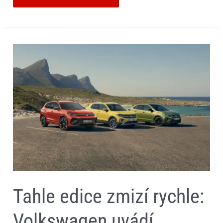
Tahle
edice
zmizí
rychle:
Volkswagen
uvádí
limitované
SUV
Friends
Tahle edice zmizí rychle:
Volkswagen uvádí