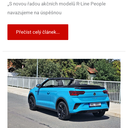
„S novou řadou akčních modelů R-Line People
navazujeme na úspěšnou
Přečíst celý článek...
Po
76
letech
bude
konec.
U
Volkswagenu
už
si
žádný
další
takový
model
nekoupíte