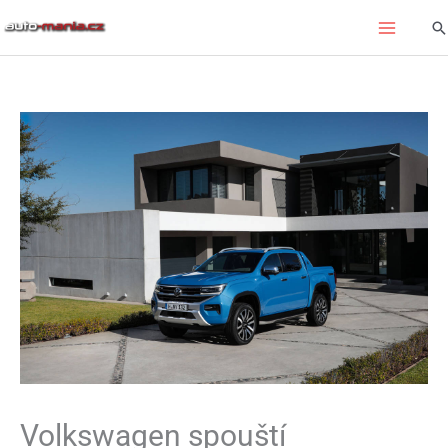
Přeskočit
Hl
na
obsah
Volkswagen spouští