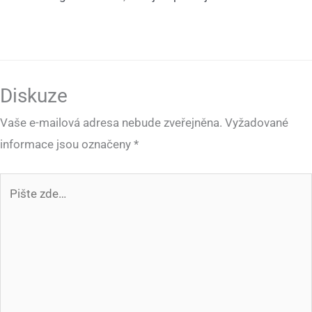
Diskuze
Vaše e-mailová adresa nebude zveřejněna.
Vyžadované
informace jsou označeny
*
Pište
zde…