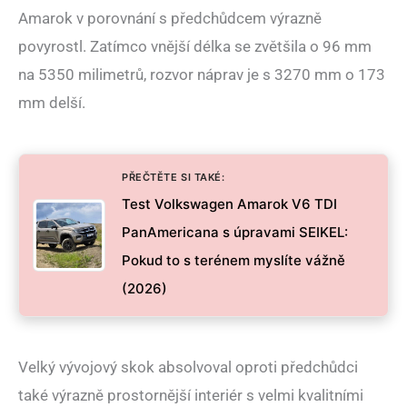
Amarok v porovnání s předchůdcem výrazně
povyrostl. Zatímco vnější délka se zvětšila o 96 mm
na 5350 milimetrů, rozvor náprav je s 3270 mm o 173
mm delší.
PŘEČTĚTE SI TAKÉ:
Test Volkswagen Amarok V6 TDI
PanAmericana s úpravami SEIKEL:
Pokud to s terénem myslíte vážně
(2026)
Velký vývojový skok absolvoval oproti předchůdci
také výrazně prostornější interiér s velmi kvalitními