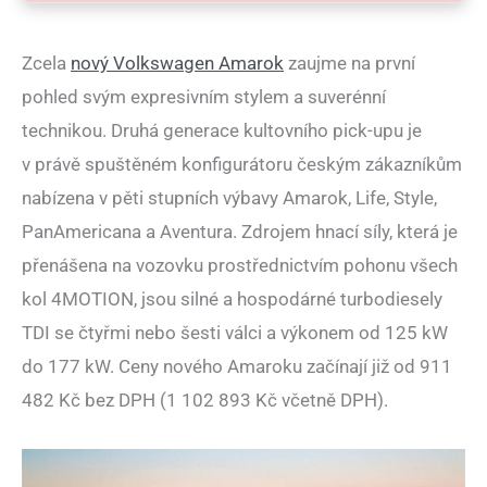
Zcela
nový Volkswagen Amarok
zaujme na první
pohled svým expresivním stylem a suverénní
technikou. Druhá generace kultovního pick-upu je
v právě spuštěném konfigurátoru českým zákazníkům
nabízena v pěti stupních výbavy Amarok, Life, Style,
PanAmericana a Aventura. Zdrojem hnací síly, která je
přenášena na vozovku prostřednictvím pohonu všech
kol 4MOTION, jsou silné a hospodárné turbodiesely
TDI se čtyřmi nebo šesti válci a výkonem od 125 kW
do 177 kW. Ceny nového Amaroku začínají již od 911
482 Kč bez DPH (1 102 893 Kč včetně DPH).