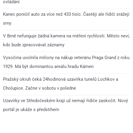
ovládání
Kanec poničil auto za více než 433 tisíc. Častěji ale řidiči srážejí
srny
V Brně nefunguje žádná kamera na měření rychlosti. Město neví,
kdo bude zpracovávat záznamy
Vysočina uvolnila miliony na nákup veteránu Praga Grand z roku
1929. Má být dominantou areálu hradu Kámen
Pražský okruh čeká 24hodinová uzavírka tunelů Lochkov a
Cholupice. Začne v sobotu v poledne
Uzavírky ve Středočeském kraji už nemají řidiče zaskočit. Nový
portál je ukáže s předstihem