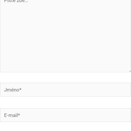
zde…
Jméno*
E-
mail*