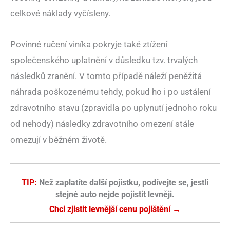
celkové náklady vyčísleny.
Povinné ručení viníka pokryje také ztížení
společenského uplatnění v důsledku tzv. trvalých
následků zranění. V tomto případě náleží peněžitá
náhrada poškozenému tehdy, pokud ho i po ustálení
zdravotního stavu (zpravidla po uplynutí jednoho roku
od nehody) následky zdravotního omezení stále
omezují v běžném životě.
TIP:
Než zaplatíte další pojistku, podívejte se, jestli
stejné auto nejde pojistit levněji.
Chci zjistit levnější cenu pojištění →