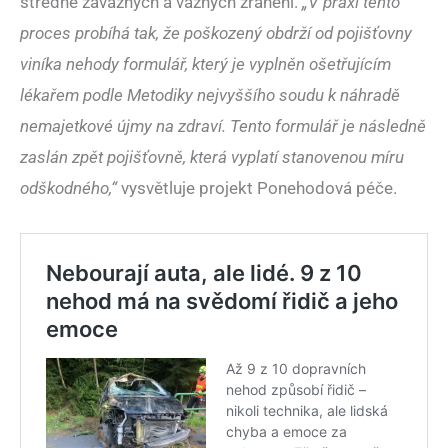
středně závažných a vážných zranění.
„V praxi tento
proces probíhá tak, že poškozený obdrží od pojišťovny
viníka nehody formulář, který je vyplněn ošetřujícím
lékařem podle Metodiky nejvyššího soudu k náhradě
nemajetkové újmy na zdraví. Tento formulář je následně
zaslán zpět pojišťovně, která vyplatí stanovenou míru
odškodného,“
vysvětluje projekt Ponehodová péče.