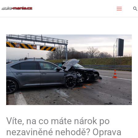
Přeskočit
Hl
na
obsah
Víte, na co máte nárok po
nezaviněné nehodě? Oprava