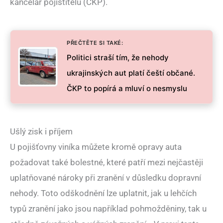
kancelář pojistitelů (ČKP).
PŘEČTĚTE SI TAKÉ:
Politici straší tím, že nehody
ukrajinských aut platí čeští občané.
ČKP to popírá a mluví o nesmyslu
Ušlý zisk i příjem
U pojišťovny viníka můžete kromě opravy auta
požadovat také bolestné, které patří mezi nejčastěji
uplatňované nároky při zranění v důsledku dopravní
nehody. Toto odškodnění lze uplatnit, jak u lehčích
typů zranění jako jsou například pohmožděniny, tak u