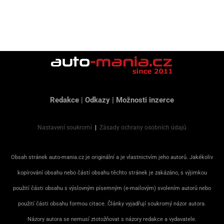
Redakce
|
Odkazy
|
Možnosti inzerce
Nastavení soukromí
|
Zásady ochrany osobních údajů
Obsah stránek auto-mania.cz je originální a je vlastnictvím jeho autorů. Jakékoliv
kopírování obsahu nebo částí obsahu těchto stránek je zakázáno, s výjimkou
použití části obsahu s výslovným písemným (e-mailovým) svolením autorů nebo
použití části obsahu formou citace. Články vyjadřují soukromý názor autora.
Názory autora se nemusí ztotožňovat s názory redakce a vydavatele.