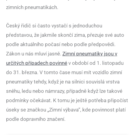
zimních pneumatikách.
Český řidič si často vystačí s jednoduchou
představou, že jakmile skončí zima, přezuje své auto
podle aktuálního počasí nebo podle předpovědi.
Zákon u nás mluví jasně.
Zimní pneumatiky jsou v
určitých případech povinné
v období od 1. listopadu
do 31. března. V tomto čase musí mít vozidlo zimní
pneumatiky tehdy, když je na silnici souvislá vrstva
sněhu, ledu nebo námrazy, případně když lze takové
podmínky očekávat. K tomu je ještě potřeba připočíst
úseky se značkou „Zimní výbava“, kde povinnost platí
podle dopravního značení.