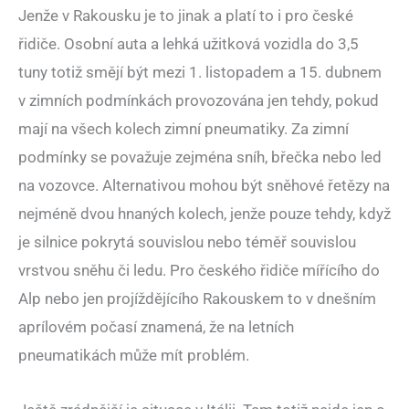
Jenže v Rakousku je to jinak a platí to i pro české
řidiče. Osobní auta a lehká užitková vozidla do 3,5
tuny totiž smějí být mezi 1. listopadem a 15. dubnem
v zimních podmínkách provozována jen tehdy, pokud
mají na všech kolech zimní pneumatiky. Za zimní
podmínky se považuje zejména sníh, břečka nebo led
na vozovce. Alternativou mohou být sněhové řetězy na
nejméně dvou hnaných kolech, jenže pouze tehdy, když
je silnice pokrytá souvislou nebo téměř souvislou
vrstvou sněhu či ledu. Pro českého řidiče mířícího do
Alp nebo jen projíždějícího Rakouskem to v dnešním
aprílovém počasí znamená, že na letních
pneumatikách může mít problém.