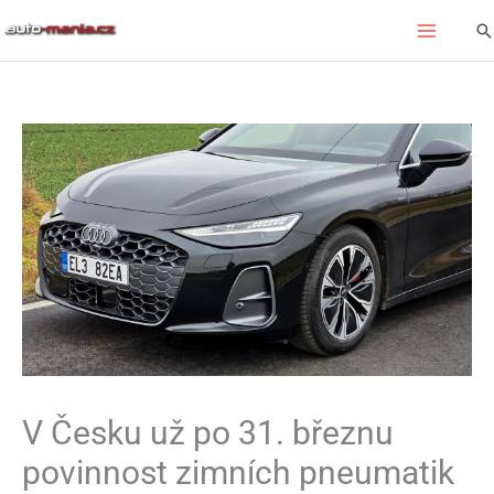
Přeskočit
Hl
na
obsah
V Česku už po 31. březnu
povinnost zimních pneumatik