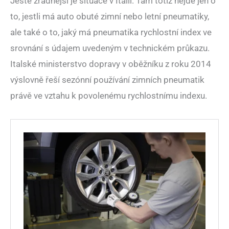
Ještě zrádnější je situace v Itálii. Tam totiž nejde jen o
to, jestli má auto obuté zimní nebo letní pneumatiky,
ale také o to, jaký má pneumatika rychlostní index ve
srovnání s údajem uvedeným v technickém průkazu.
Italské ministerstvo dopravy v oběžníku z roku 2014
výslovně řeší sezónní používání zimních pneumatik
právě ve vztahu k povolenému rychlostnímu indexu.