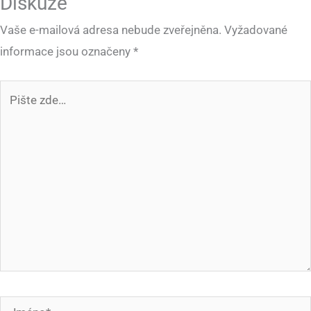
Diskuze
Vaše e-mailová adresa nebude zveřejněna.
Vyžadované
informace jsou označeny
*
Pište
zde…
Jméno*