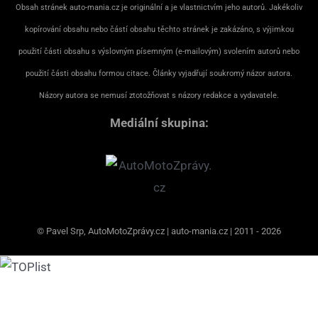
Obsah stránek auto-mania.cz je originální a je vlastnictvím jeho autorů. Jakékoliv
kopírování obsahu nebo částí obsahu těchto stránek je zakázáno, s výjimkou
použití části obsahu s výslovným písemným (e-mailovým) svolením autorů nebo
použití části obsahu formou citace. Články vyjadřují soukromý názor autora.
Názory autora se nemusí ztotožňovat s názory redakce a vydavatele.
Mediální skupina:
© Pavel Srp, AutoMotoZprávy.cz | auto-mania.cz | 2011 - 2026