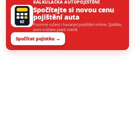
KALKULAČKA AUTOPOJIŠTĚNÍ
Spočítejte si novou cenu
pojištění auta
Kč
Povinné ručení i havarijní pojištění online. Zjistěte,
jestli můžete platit méně.
Spočítat pojistku →