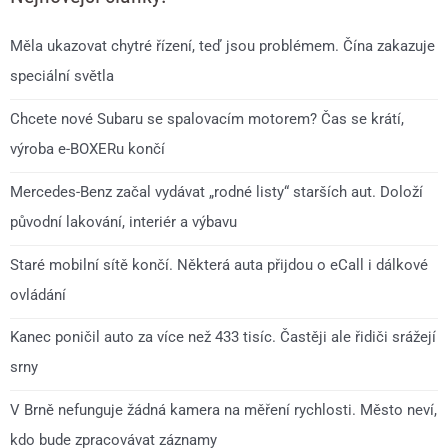
Měla ukazovat chytré řízení, teď jsou problémem. Čína zakazuje
speciální světla
Chcete nové Subaru se spalovacím motorem? Čas se krátí,
výroba e-BOXERu končí
Mercedes-Benz začal vydávat „rodné listy“ starších aut. Doloží
původní lakování, interiér a výbavu
Staré mobilní sítě končí. Některá auta přijdou o eCall i dálkové
ovládání
Kanec poničil auto za více než 433 tisíc. Častěji ale řidiči srážejí
srny
V Brně nefunguje žádná kamera na měření rychlosti. Město neví,
kdo bude zpracovávat záznamy