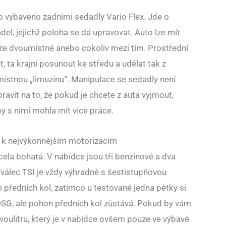
vybaveno zadními sedadly Vario Flex. Jde o
el, jejichž poloha se dá upravovat. Auto lze mít
uze dvoumístné anebo cokoliv mezi tím. Prostřední
, ta krajní posunout ke středu a udělat tak z
stnou „limuzínu“. Manipulace se sedadly není
ipravit na to, že pokud je chcete z auta vyjmout,
by s nimi mohla mít více práce.
n k nejvýkonnějším motorizacím
ela bohatá. V nabídce jsou tři benzinové a dva
říválec TSI je vždy výhradně s šestistupňovou
ředních kol, zatímco u testované jedna pětky si
SG, ale pohon předních kol zůstává. Pokud by vám
voulitru, který je v nabídce ovšem pouze ve výbavě