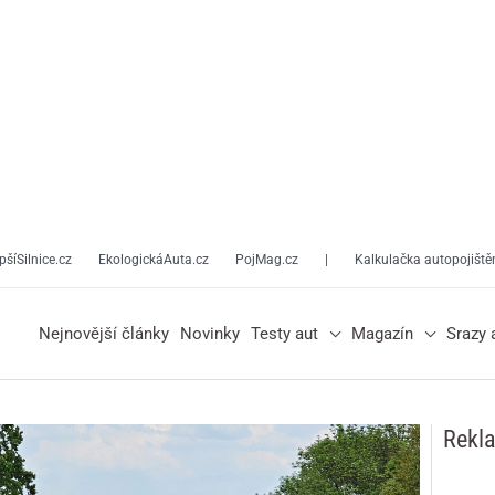
pšíSilnice.cz
EkologickáAuta.cz
PojMag.cz
|
Kalkulačka autopojiště
Nejnovější články
Novinky
Testy aut
Magazín
Srazy 
Rekl