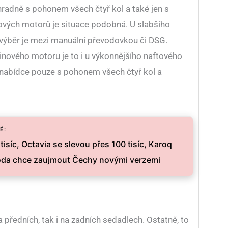
hradně s pohonem všech čtyř kol a také jen s
vých motorů je situace podobná. U slabšího
 výběr je mezi manuální převodovkou či DSG.
inového motoru je to i u výkonnějšího naftového
v nabídce pouze s pohonem všech čtyř kol a
É:
tisíc, Octavia se slevou přes 100 tisíc, Karoq
oda chce zaujmout Čechy novými verzemi
a předních, tak i na zadních sedadlech. Ostatně, to