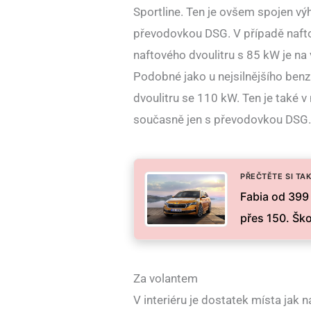
Sportline. Ten je ovšem spojen vý
převodovkou DSG. V případě nafto
naftového dvoulitru s 85 kW je na
Podobné jako u nejsilnějšího benz
dvoulitru se 110 kW. Ten je také 
současně jen s převodovkou DSG.
PŘEČTĚTE SI TAK
Fabia od 399 
přes 150. Šk
Za volantem
V interiéru je dostatek místa jak n