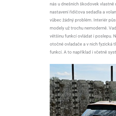
nás u dnešních škodovek vlastně u
nastavení řidičova sedadla a volan
vůbec žádný problém. Interiér půso
modely už trochu nemoderně. Vadí 
většinu funkcí ovládat i poslepu. N
otočné ovladače a v nich fyzická tl
funkcí. A to například i včetně sy