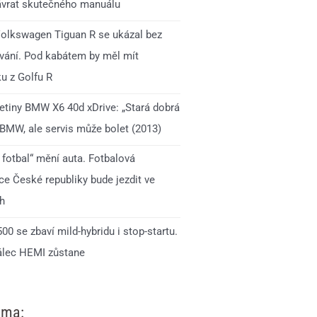
ávrat skutečného manuálu
olkswagen Tiguan R se ukázal bez
ání. Pod kabátem by měl mít
u z Golfu R
jetiny BMW X6 40d xDrive: „Stará dobrá
 BMW, ale servis může bolet (2013)
 fotbal“ mění auta. Fotbalová
ce České republiky bude jezdit ve
h
0 se zbaví mild-hybridu i stop-startu.
lec HEMI zůstane
ama: