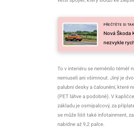
větší spojler, který slouží ke zlep
PŘEČTĚTE SI TAK
Nová Škoda K
nezvykle rych
To v interiéru se neměnilo téměř n
nemuseli ani všimnout. Jiný je dv
palubní desky a čalounění, které 
(PET láhve a podobně). V kapličce p
základu je osmipalcový, za přípla
se může lišit také infotainment, z
nabídne až 9,2 palce.