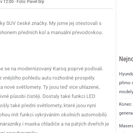
 v 12:00 - Foto: Pavel Srp
ky SUV české značky. My jsme jej otestovali s
ohonem předních kol a manuální převodovkou.
Nejno
sme se na modernizovaný Karoq poprvé podívali.
Hyunda
 z vnějšího pohledu autu rozhodně prospěly.
přímo d
la nové světlomety. Ty jsou teď více uhlazené,
model
ivně působí čistěji. Dostaly také funkci LED
Konec 
ly také přední světlomety, které jsou nyní
generac
ohou mít funkci vykrýváním okolních automobilů
 nárazníky i maska chladiče a na pátých dveřích je
Masera