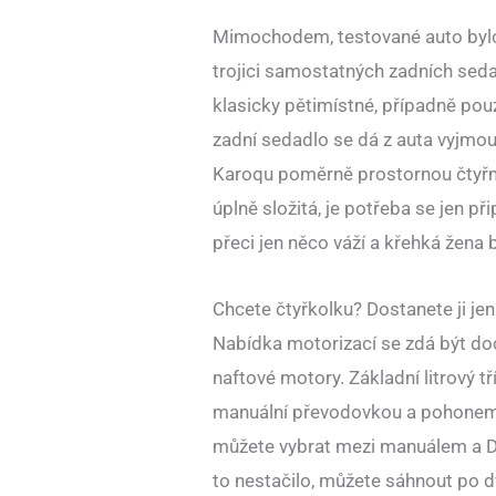
Mimochodem, testované auto bylo 
trojici samostatných zadních sedad
klasicky pětimístné, případně po
zadní sedadlo se dá z auta vyjmout
Karoqu poměrně prostornou čtyřmí
úplně složitá, je potřeba se jen př
přeci jen něco váží a křehká žena 
Chcete čtyřkolku? Dostanete ji je
Nabídka motorizací se zdá být doc
naftové motory. Základní litrový t
manuální převodovkou a pohonem p
můžete vybrat mezi manuálem a D
to nestačilo, můžete sáhnout po d