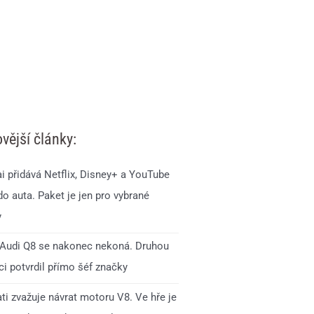
vější články:
i přidává Netflix, Disney+ a YouTube
o auta. Paket je jen pro vybrané
y
Audi Q8 se nakonec nekoná. Druhou
i potvrdil přímo šéf značky
ti zvažuje návrat motoru V8. Ve hře je