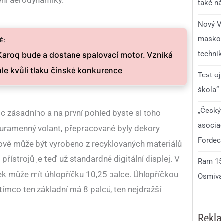
šení aerodynamiky.
také n
Nový V
maskov
É:
technik
aroq bude a dostane spalovací motor. Vzniká
le kvůli tlaku čínské konkurence
Test o
škola“
„Český
ic zásadního a na první pohled byste si toho
asocia
ouramenný volant, přepracované byly dekory
Fordec
nově může být vyrobeno z recyklovaných materiálů
řístrojů je teď už standardně digitální displej. V
Ram 150
tek může mít úhlopříčku 10,25 palce. Úhlopříčkou
Osmivá
atímco ten základní má 8 palců, ten nejdražší
Rekl