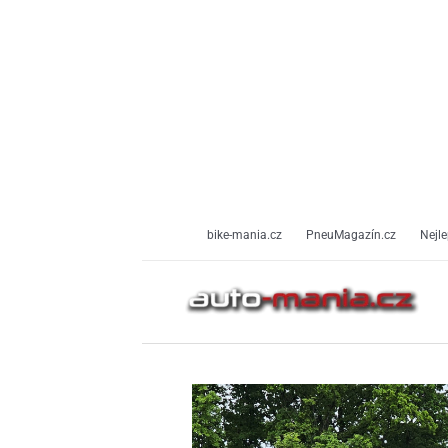
Přeskočit
na
obsah
bike-mania.cz
PneuMagazín.cz
Nejle