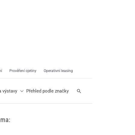
ní
Prověření ojetiny
Operativní leasing
Hledat
a výstavy
Přehled podle značky
ama: