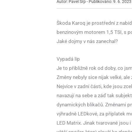
Autor: Pavel Srp - Publikováno: 9. 6. 2023
Škoda Karoq je prostřední z nabíd
benzinovým motorem 1,5 TSI, s p
Jaké dojmy v nás zanechal?
Vypadá líp
Je to přibližně rok od doby, co j
Změny nebyly sice nijak velké, ale
Nejvíce v zadní části, kde jsou zce
navazují na sebe a záď tak subjekt
dynamických blikačů. Změnami proš
výhradně LEDkové, za příplatek m
LED Matrix. Jinak tvarované jsou i