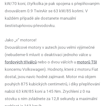
kW/70 koní, čtyřkolka je pak spojena s přeplňovaným
dvouválcem 0.9 TwinAir se 63 kW/85 koňmi. V
každém případě ale dostanete manuální
šestistupňovou převodovku.
Jako „v“ motorce!
Dvouválcové motory v autech jsou velmi výjimečné
(nebudeme-li mluvit o deaktivaci jednoho válce u
fordových tříválců
nebo o dvou válcích u
motorů TSI
koncernu Volkswagen). Hodnoty, které z motoru Fiat
dostal, jsou navíc hodně zajímavě. Motor má objem
pouhých 875 kubických centimetrů, i díky přeplňování
nabízí 63 kW/85 koní a 145 Nm. Zrychlení z 0 na
stovku s ním zvládnete za 12,8 sekundy a maximální
rychlost je 163 km/h.