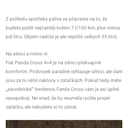
Z pohledu spotřeby paliva se připravte na to, že
budete jezdit nejčastěji kolem 7 l/100 km, plus minus
půl litru. Objem nádrže je ale nepříliš velkých 35 litrů.
Na silnici a mimo ni
Fiat Panda Cross 4×4 je na silnici překvapivě
komfortní. Podvozek parádně vyhlazuje silnici, ale daní
jsou za to větší náklony v zatáčkách. Pokud tedy máte
„závodnické“ tendence, Fanda Cross vám je asi úplně
neuspokojí. Ne snad, že by neuměla rychle projet
zatáčku, ale nebudete si to užívat.