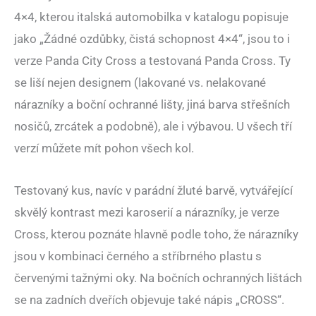
4×4, kterou italská automobilka v katalogu popisuje
jako „Žádné ozdůbky, čistá schopnost 4×4“, jsou to i
verze Panda City Cross a testovaná Panda Cross. Ty
se liší nejen designem (lakované vs. nelakované
nárazníky a boční ochranné lišty, jiná barva střešních
nosičů, zrcátek a podobně), ale i výbavou. U všech tří
verzí můžete mít pohon všech kol.
Testovaný kus, navíc v parádní žluté barvě, vytvářející
skvělý kontrast mezi karoserií a nárazníky, je verze
Cross, kterou poznáte hlavně podle toho, že nárazníky
jsou v kombinaci černého a stříbrného plastu s
červenými tažnými oky. Na bočních ochranných lištách
se na zadních dveřích objevuje také nápis „CROSS“.