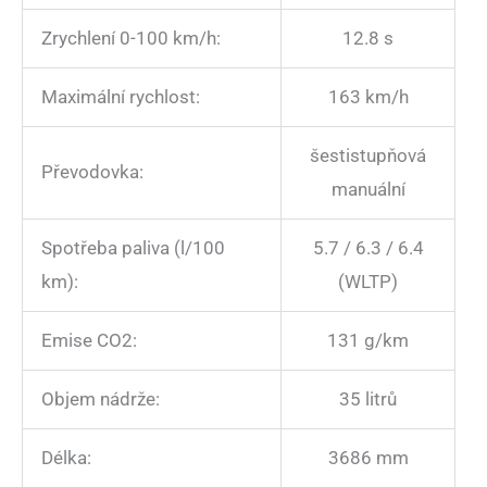
Zrychlení 0-100 km/h:
12.8 s
Maximální rychlost:
163 km/h
šestistupňová
Převodovka:
manuální
Spotřeba paliva (l/100
5.7 / 6.3 / 6.4
km):
(WLTP)
Emise CO2:
131 g/km
Objem nádrže:
35 litrů
Délka:
3686 mm