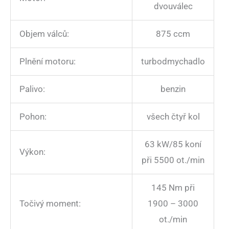
dvouválec
Objem válců:
875 ccm
Plnění motoru:
turbodmychadlo
Palivo:
benzin
Pohon:
všech čtyř kol
63 kW/85 koní
Výkon:
při 5500 ot./min
145 Nm při
Točivý moment:
1900 – 3000
ot./min