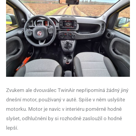
Zvukem ale dvouválec TwinAir nepřipomíná žádný jiný
dnešní motor, používaný v autě. Spíše v něm uslyšíte
motorku. Motor je navíc v interiéru poměrně hodně
slyšet, odhlučnění by si rozhodně zasloužil o hodně
lepší.