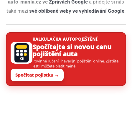
auto-mania.cz ve
Zprávách Google
a přidejte si nás
také mezi
své oblíbené weby ve vyhledávání Google
.
KALKULAČKA AUTOPOJIŠTĚNÍ
Spočítejte si novou cenu
pojištění auta
Kč
Povinné ručení i havarijní pojištění online. Zjistěte,
jestli můžete platit méně.
Spočítat pojistku →