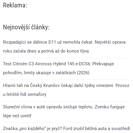
Reklama:
Nejnovější články:
Rozpadající se dálnice D11 už nemohla čekat. Největší oprava
roku začala dnes a potrvá až do konce října
Test Citroën C3 Aircross Hybrid 145 e-DCS6: Překvapuje
pohodlím, limity ukazuje v zatáčkách (2026)
Hlavní tah na Český Krumlov čekají další týdny omezení. Provoz
u letiště řídí semafory
Sluneční clona v autě opravdu snižuje teplotu. Zvenku funguje
lépe než uvnitř
Značka „pro každého“ je pryč? Ford zrušil běžná auta a soustředí