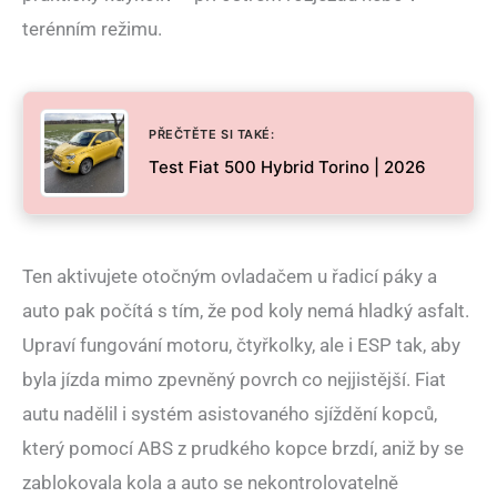
terénním režimu.
PŘEČTĚTE SI TAKÉ:
Test Fiat 500 Hybrid Torino | 2026
Ten aktivujete otočným ovladačem u řadicí páky a
auto pak počítá s tím, že pod koly nemá hladký asfalt.
Upraví fungování motoru, čtyřkolky, ale i ESP tak, aby
byla jízda mimo zpevněný povrch co nejjistější. Fiat
autu nadělil i systém asistovaného sjíždění kopců,
který pomocí ABS z prudkého kopce brzdí, aniž by se
zablokovala kola a auto se nekontrolovatelně