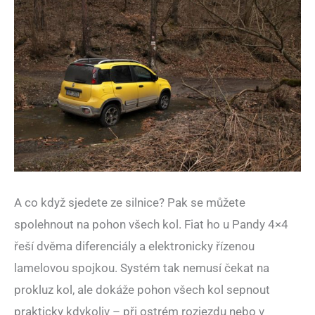
A co když sjedete ze silnice? Pak se můžete
spolehnout na pohon všech kol. Fiat ho u Pandy 4×4
řeší dvěma diferenciály a elektronicky řízenou
lamelovou spojkou. Systém tak nemusí čekat na
prokluz kol, ale dokáže pohon všech kol sepnout
prakticky kdykoliv – při ostrém rozjezdu nebo v