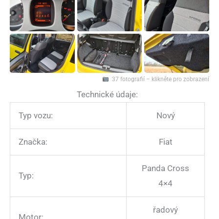
37 fotografií – klikněte pro zobrazení
Technické údaje:
Typ vozu:
Nový
Značka:
Fiat
Panda Cross
Typ:
4×4
řadový
Motor: