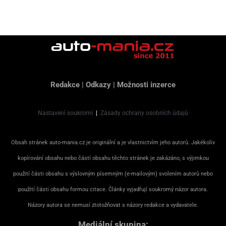
Redakce
|
Odkazy
|
Možnosti inzerce
Nastavení soukromí
|
Zásady ochrany osobních údajů
Obsah stránek auto-mania.cz je originální a je vlastnictvím jeho autorů. Jakékoliv
kopírování obsahu nebo částí obsahu těchto stránek je zakázáno, s výjimkou
použití části obsahu s výslovným písemným (e-mailovým) svolením autorů nebo
použití části obsahu formou citace. Články vyjadřují soukromý názor autora.
Názory autora se nemusí ztotožňovat s názory redakce a vydavatele.
Mediální skupina: