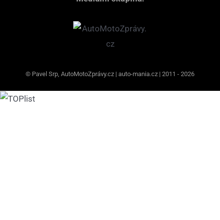
© Pavel Srp, AutoMotoZprávy.cz | auto-mania.cz | 2011 - 2026