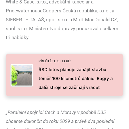
White & Case, s.r.o., advokátní kancelář a
PricewaterhouseCoopers Česká republika, s.r.o., a
SIEBERT + TALAŠ, spol. s r.o. a Mott MacDonald CZ,
spol. s.r.o. Ministerstvo dopravy posuzovalo celkem
tři nabídky.
PŘEČTĚTE SI TAKÉ:
ŘSD letos plánuje zahájit stavbu
téměř 100 kilometrů dálnic. Bagry a
další stroje se začínají vracet
„Paralelní spojnici Čech a Moravy v podobě D35
chceme dokončit do roku 2029 a právě dva poslední