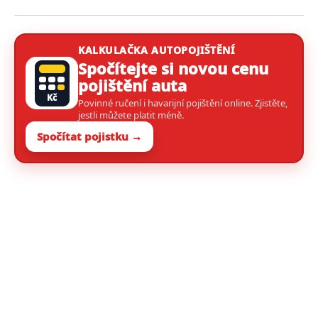
KALKULAČKA AUTOPOJIŠTĚNÍ
Spočítejte si novou cenu
pojištění auta
Kč
Povinné ručení i havarijní pojištění online. Zjistěte,
jestli můžete platit méně.
Spočítat pojistku →