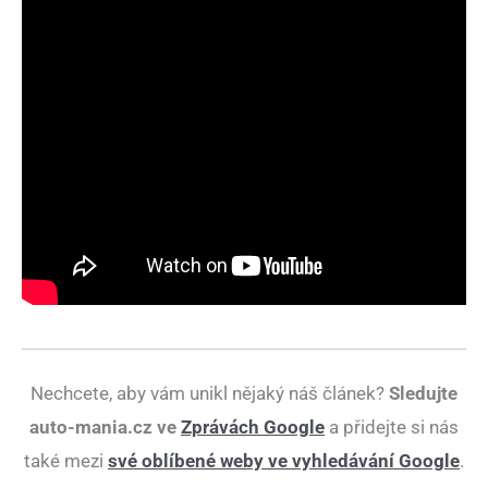
Nechcete, aby vám unikl nějaký náš článek?
Sledujte
auto-mania.cz ve
Zprávách Google
a přidejte si nás
také mezi
své oblíbené weby ve vyhledávání Google
.