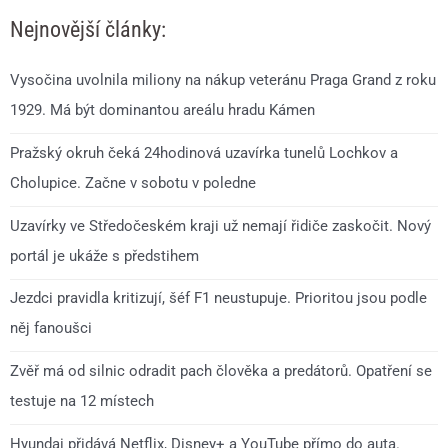
Nejnovější články:
Vysočina uvolnila miliony na nákup veteránu Praga Grand z roku
1929. Má být dominantou areálu hradu Kámen
Pražský okruh čeká 24hodinová uzavírka tunelů Lochkov a
Cholupice. Začne v sobotu v poledne
Uzavírky ve Středočeském kraji už nemají řidiče zaskočit. Nový
portál je ukáže s předstihem
Jezdci pravidla kritizují, šéf F1 neustupuje. Prioritou jsou podle
něj fanoušci
Zvěř má od silnic odradit pach člověka a predátorů. Opatření se
testuje na 12 místech
Hyundai přidává Netflix, Disney+ a YouTube přímo do auta.