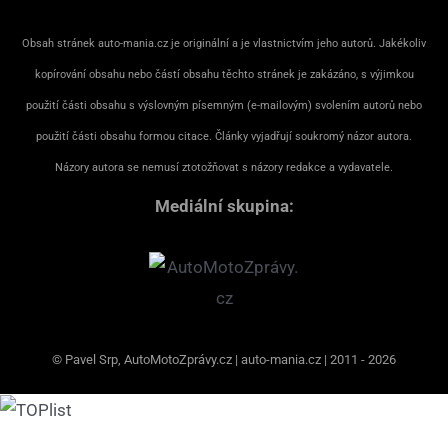
Obsah stránek auto-mania.cz je originální a je vlastnictvím jeho autorů. Jakékoliv
kopírování obsahu nebo částí obsahu těchto stránek je zakázáno, s výjimkou
použití části obsahu s výslovným písemným (e-mailovým) svolením autorů nebo
použití části obsahu formou citace. Články vyjadřují soukromý názor autora.
Názory autora se nemusí ztotožňovat s názory redakce a vydavatele.
Mediální skupina:
© Pavel Srp, AutoMotoZprávy.cz | auto-mania.cz | 2011 - 2026