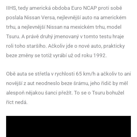
IIHS, tedy americká obdoba Euro NCAP proti sobě
poslala Nissan Versa, nejlevnější auto na americkém
trhu, a nejlevnější Nissan na mexickém trhu, model
Tsuru. A právě druhý jmenovaný v tomto testu hraje
roli toho staršího. Ačkoliv jde o nové auto, prakticky
beze změny se totiž vyrábí už od roku 1992.
Obě auta se střetla v rychlosti 65 km/h a ačkoliv to ani
novější z aut neodneslo beze šrámu, jeho řidič by měl
alespoň nějakou šanci přežít. To se o Tsuru bohužel
říct nedá.