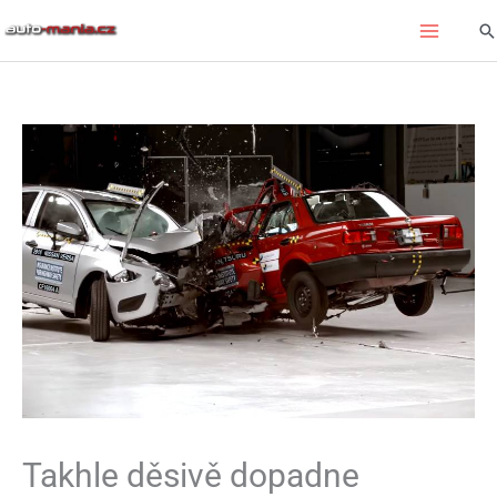
Přeskočit
Hl
na
obsah
Takhle děsivě dopadne