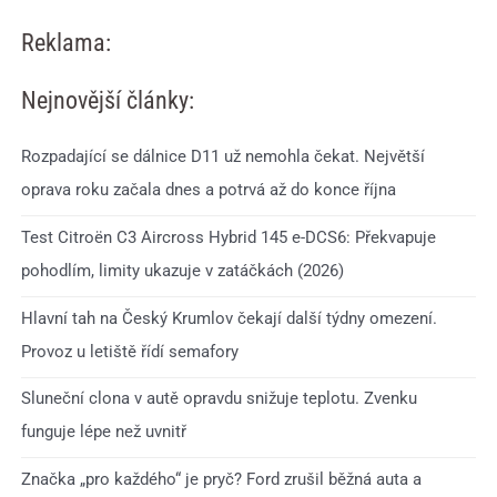
Reklama:
Nejnovější články:
Rozpadající se dálnice D11 už nemohla čekat. Největší
oprava roku začala dnes a potrvá až do konce října
Test Citroën C3 Aircross Hybrid 145 e-DCS6: Překvapuje
pohodlím, limity ukazuje v zatáčkách (2026)
Hlavní tah na Český Krumlov čekají další týdny omezení.
Provoz u letiště řídí semafory
Sluneční clona v autě opravdu snižuje teplotu. Zvenku
funguje lépe než uvnitř
Značka „pro každého“ je pryč? Ford zrušil běžná auta a