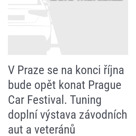
na
konci
října
bude
opět
konat
Prague
Car
Festival.
Tuning
doplní
výstava
V Praze se na konci října
závodních
aut
a
bude opět konat Prague
veteránů
Car Festival. Tuning
doplní výstava závodních
aut a veteránů