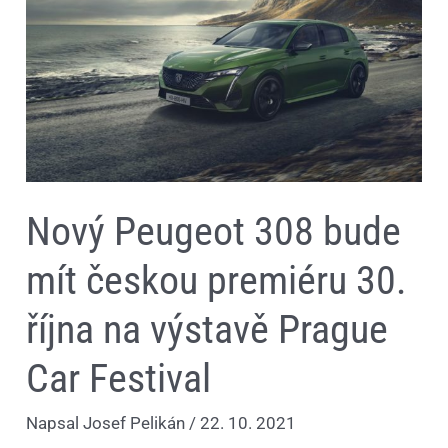
českou
premiéru
30.
října
na
výstavě
Prague
Car
Festival
Nový Peugeot 308 bude
mít českou premiéru 30.
října na výstavě Prague
Car Festival
Napsal
Josef Pelikán
/
22. 10. 2021