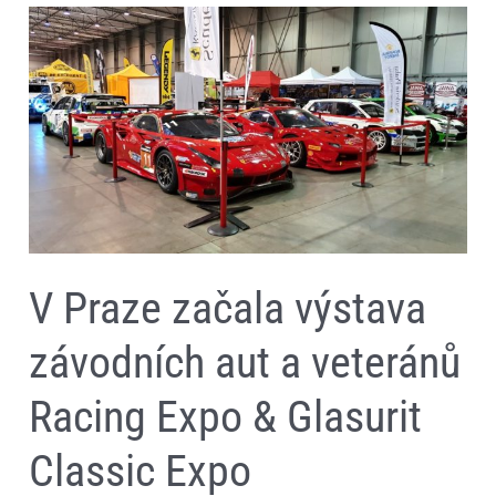
V
Praze
začala
výstava
závodních
aut
a
veteránů
Racing
Expo
&
Glasurit
Classic
Expo
[fotogalerie]
V Praze začala výstava
závodních aut a veteránů
Racing Expo & Glasurit
Classic Expo