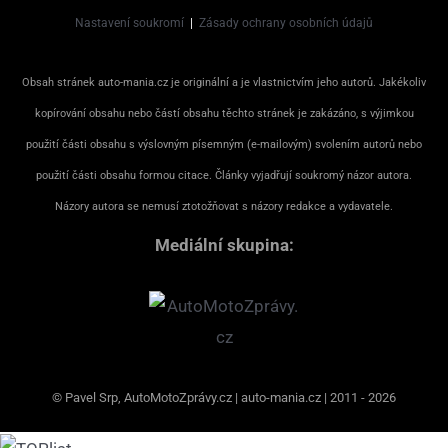
Nastavení soukromí
|
Zásady ochrany osobních údajů
Obsah stránek auto-mania.cz je originální a je vlastnictvím jeho autorů. Jakékoliv
kopírování obsahu nebo částí obsahu těchto stránek je zakázáno, s výjimkou
použití části obsahu s výslovným písemným (e-mailovým) svolením autorů nebo
použití části obsahu formou citace. Články vyjadřují soukromý názor autora.
Názory autora se nemusí ztotožňovat s názory redakce a vydavatele.
Mediální skupina:
© Pavel Srp, AutoMotoZprávy.cz | auto-mania.cz | 2011 - 2026