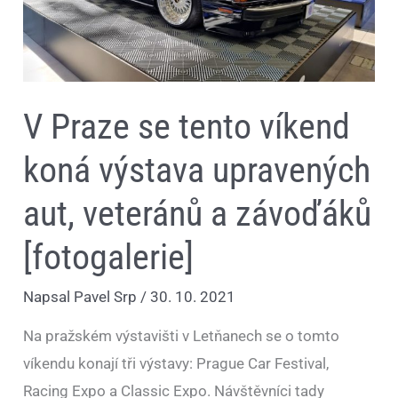
aut,
veteránů
a
závoďáků
[fotogalerie]
V Praze se tento víkend
koná výstava upravených
aut, veteránů a závoďáků
[fotogalerie]
Napsal
Pavel Srp
/
30. 10. 2021
Na pražském výstavišti v Letňanech se o tomto
víkendu konají tři výstavy: Prague Car Festival,
Racing Expo a Classic Expo. Návštěvníci tady