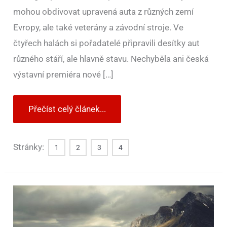
mohou obdivovat upravená auta z různých zemí
Evropy, ale také veterány a závodní stroje. Ve
čtyřech halách si pořadatelé připravili desítky aut
různého stáří, ale hlavně stavu. Nechyběla ani česká
výstavní premiéra nové […]
Přečíst celý článek...
Stránky:
1
2
3
4
Nový
Peugeot
308
bude
mít