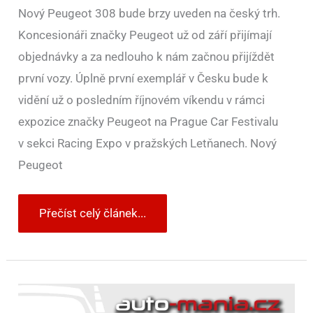
Nový Peugeot 308 bude brzy uveden na český trh.
Koncesionáři značky Peugeot už od září přijímají
objednávky a za nedlouho k nám začnou přijíždět
první vozy. Úplně první exemplář v Česku bude k
vidění už o posledním říjnovém víkendu v rámci
expozice značky Peugeot na Prague Car Festivalu
v sekci Racing Expo v pražských Letňanech. Nový
Peugeot
Přečíst celý článek...
V
Praze
se