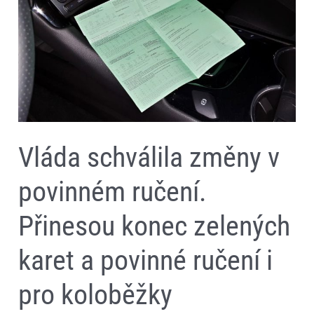
v
povinném
ručení.
Přinesou
konec
zelených
karet
a
povinné
ručení
i
pro
Vláda schválila změny v
koloběžky
povinném ručení.
Přinesou konec zelených
karet a povinné ručení i
pro koloběžky