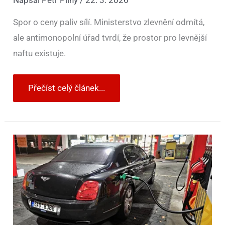
Napsal
Petr Pilný
/
22. 3. 2026
Spor o ceny paliv sílí. Ministerstvo zlevnění odmítá,
ale antimonopolní úřad tvrdí, že prostor pro levnější
naftu existuje.
Přečíst celý článek...
Ministryně
financí
věří,
že
marže
pumpařů
nerostou
neúměrně.
Přesto
chce
i