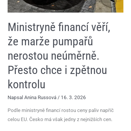
zpětnou
kontrolu
Ministryně financí věří,
že marže pumpařů
nerostou neúměrně.
Přesto chce i zpětnou
kontrolu
Napsal
Anina Russová
/
16. 3. 2026
Podle ministryně financí rostou ceny paliv napříč
celou EU. Česko má však jedny z nejnižších cen.