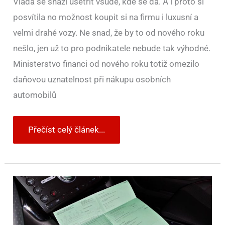
Vláda se snaží ušetřit všude, kde se dá. A i proto si
posvítila no možnost koupit si na firmu i luxusní a
velmi drahé vozy. Ne snad, že by to od nového roku
nešlo, jen už to pro podnikatele nebude tak výhodné.
Ministerstvo financi od nového roku totiž omezilo
daňovou uznatelnost při nákupu osobních
automobilů
Přečíst celý článek...
Vláda
schválila
novelu
zákona
o
povinném