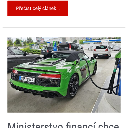
Přečíst celý článek...
Ministerstvo
financí
chce
zkontrolovat
marže
pumpařů.
Pokud
se
ukáží
jako
příliš
vysoké,
resort
zakročí
Ministerstvo financí chce