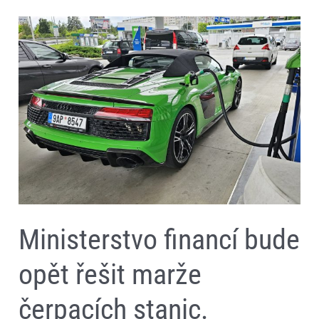
Ministerstvo
financí
bude
opět
řešit
marže
čerpacích
stanic.
Pohonné
hmoty
stále
zdražují
Ministerstvo financí bude
opět řešit marže
čerpacích stanic.