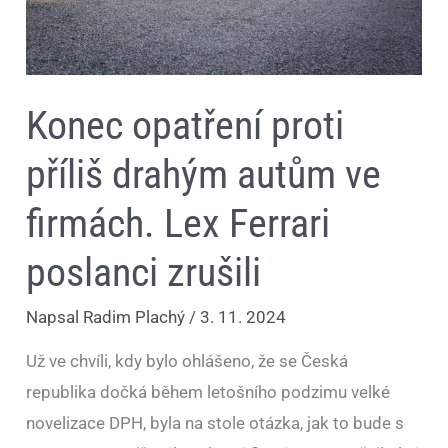
zrušili
Konec opatření proti
příliš drahým autům ve
firmách. Lex Ferrari
poslanci zrušili
Napsal
Radim Plachý
/
3. 11. 2024
Už ve chvíli, kdy bylo ohlášeno, že se Česká
republika dočká během letošního podzimu velké
novelizace DPH, byla na stole otázka, jak to bude s