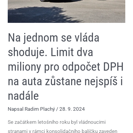
na
auta
zůstane
nejspíš
i
nadále
Na jednom se vláda
shoduje. Limit dva
miliony pro odpočet DPH
na auta zůstane nejspíš i
nadále
Napsal
Radim Plachý
/
28. 9. 2024
Se začátkem letošního roku byl vládnoucími
stranami v rámci konsolidačního balíčku zaveden