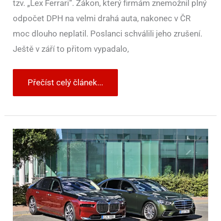
tzv. „Lex Ferrari“. Zákon, který firmám znemožnil plný
odpočet DPH na velmi drahá auta, nakonec v ČR
moc dlouho neplatil. Poslanci schválili jeho zrušení.
Ještě v září to přitom vypadalo,
Přečíst celý článek...
Na
jednom
se
vláda
shoduje.
Limit
dva
miliony
pro
odpočet
DPH