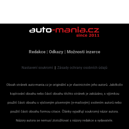
Redakce
|
Odkazy
|
Možnosti inzerce
Nastavení soukromí
|
Zásady ochrany osobních údajů
Obsah stránek auto-mania.cz je originální a je vlastnictvím jeho autorů. Jakékoliv
kopírování obsahu nebo částí obsahu těchto stránek je zakázáno, s výjimkou
použití části obsahu s výslovným písemným (e-mailovým) svolením autorů nebo
použití části obsahu formou citace. Články vyjadřují soukromý názor autora.
Názory autora se nemusí ztotožňovat s názory redakce a vydavatele.