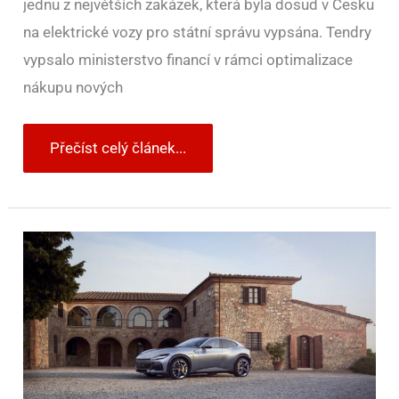
jednu z největších zakázek, která byla dosud v Česku
na elektrické vozy pro státní správu vypsána. Tendry
vypsalo ministerstvo financí v rámci optimalizace
nákupu nových
Přečíst celý článek...
Konec
opatření
proti
příliš
drahým
autům
ve
firmách.
Lex
Ferrari
poslanci