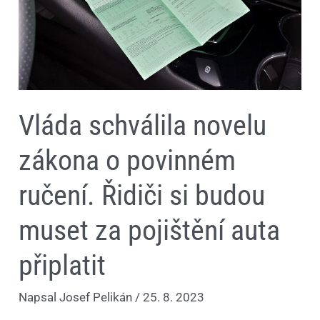
ručení.
Řidiči
si
budou
muset
za
pojištění
auta
připlatit
Vláda schválila novelu
zákona o povinném
ručení. Řidiči si budou
muset za pojištění auta
připlatit
Napsal
Josef Pelikán
/
25. 8. 2023