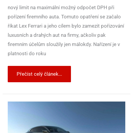
nový limit na maximální možný odpočet DPH při
pořízení firemního auta. Tomuto opatření se začalo
říkat Lex Ferrari a jeho cílem bylo zamezit pořizování
luxusních a drahých aut na firmy, ačkoliv pak
firemním účelům sloužily jen málokdy. Nařízení je v
platnosti do roku
Přečíst celý článek...
Koupit
Ferrari
na
firmu
nebude
problém