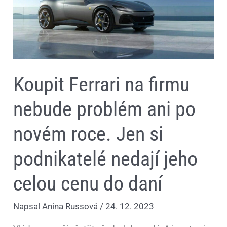
ani
po
novém
roce.
Jen
si
podnikatelé
nedají
jeho
Koupit Ferrari na firmu
celou
cenu
do
nebude problém ani po
daní
novém roce. Jen si
podnikatelé nedají jeho
celou cenu do daní
Napsal
Anina Russová
/
24. 12. 2023