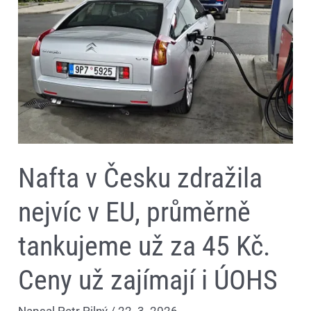
zdražila
nejvíc
v
EU,
průměrně
tankujeme
už
za
45
Kč.
Ceny
už
zajímají
i
ÚOHS
Nafta v Česku zdražila
nejvíc v EU, průměrně
tankujeme už za 45 Kč.
Ceny už zajímají i ÚOHS