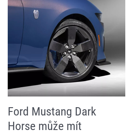
může
mít
karbonová
kola.
Uspoří
až
37
%
hmotnosti
Ford Mustang Dark
Horse může mít