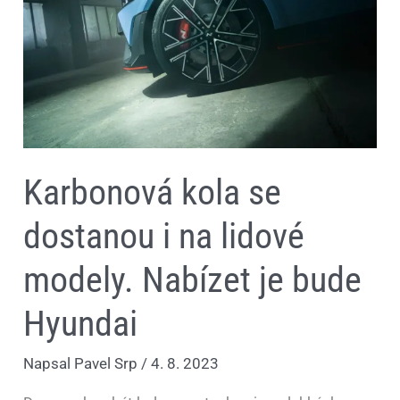
Nabízet
je
bude
Hyundai
Karbonová kola se
dostanou i na lidové
modely. Nabízet je bude
Hyundai
Napsal
Pavel Srp
/
4. 8. 2023