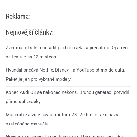
Reklama:
Nejnovější články:
Zvěř má od silnic odradit pach člověka a predátorů. Opatření
se testuje na 12 místech
Hyundai přidává Netflix, Disney+ a YouTube přímo do auta.
Paket je jen pro vybrané modely
Konec Audi Q8 se nakonec nekoná. Druhou generaci potvrdil
přímo šéf značky
Maserati zvažuje návrat motoru V8. Ve hře je také návrat
skutečného manuálu
Nový Volkswagen Tiguan R se ukázal bez maskování. Pod