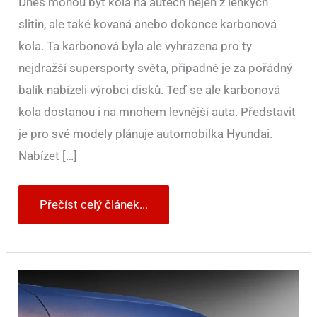
Dnes mohou být kola na autech nejen z lehkých
slitin, ale také kovaná anebo dokonce karbonová
kola. Ta karbonová byla ale vyhrazena pro ty
nejdražší supersporty světa, případně je za pořádný
balík nabízeli výrobci disků. Teď se ale karbonová
kola dostanou i na mnohem levnější auta. Představit
je pro své modely plánuje automobilka Hyundai.
Nabízet […]
Přečíst celý článek...
Ford
Mustang
Dark
Horse