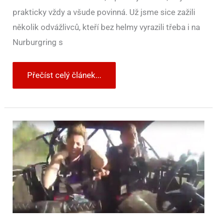
prakticky vždy a všude povinná. Už jsme sice zažili
několik odvážlivců, kteří bez helmy vyrazili třeba i na
Nurburgring s
Přečíst celý článek...
Helma
není
potřeba
jen
na
motorkách
–
video