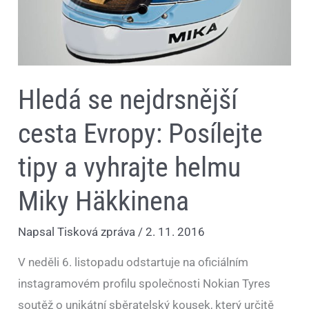
Miky
Häkkinena
Hledá se nejdrsnější
cesta Evropy: Posílejte
tipy a vyhrajte helmu
Miky Häkkinena
Napsal
Tisková zpráva
/
2. 11. 2016
V neděli 6. listopadu odstartuje na oficiálním
instagramovém profilu společnosti Nokian Tyres
soutěž o unikátní sběratelský kousek, který určitě