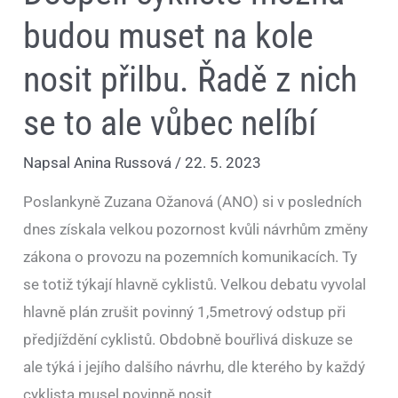
budou muset na kole
nosit přilbu. Řadě z nich
se to ale vůbec nelíbí
Napsal
Anina Russová
/
22. 5. 2023
Poslankyně Zuzana Ožanová (ANO) si v posledních
dnes získala velkou pozornost kvůli návrhům změny
zákona o provozu na pozemních komunikacích. Ty
se totiž týkají hlavně cyklistů. Velkou debatu vyvolal
hlavně plán zrušit povinný 1,5metrový odstup při
předjíždění cyklistů. Obdobně bouřlivá diskuze se
ale týká i jejího dalšího návrhu, dle kterého by každý
cyklista musel povinně nosit