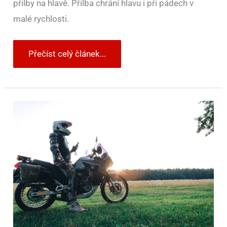
přilby na hlavě. Přilba chrání hlavu i při pádech v
malé rychlosti.
Přečíst celý článek...
Motorkářská
sezóna
začíná.
Na
co
nezapomenout?