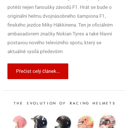
potěší nejen fanoušky závodů F1. Hrát se bude o
originální helmu dvojnásobného šampiona F1,
finského jezdce Miky Häkkinena. Ten je oficiálním
ambasadorem značky Nokian Tyres a také hlavní
postavou nového televizního spotu, který se
aktuálně vysílá především
Přečíst celý článek...
Jak
se
v
průběhu
let
měnily