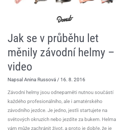
závodní
helmy
–
video
Jak se v průběhu let
měnily závodní helmy –
video
Napsal
Anina Russová
/
16. 8. 2016
Závodní helmy jsou odnepaměti nutnou součástí
každého profesionálního, ale i amatérského
závodního jezdce. Je jedno, jestli startujete na
světových okruzích nebo jezdíte za bukem. Helma
vám může zachránit život, a proto je dobře, že je