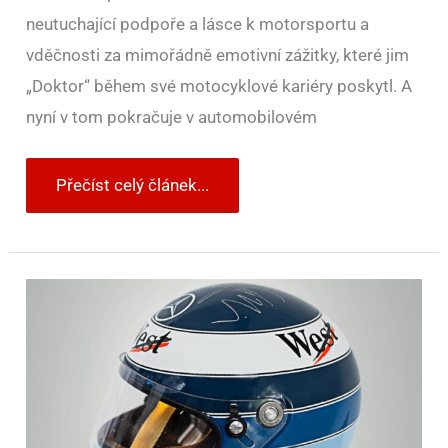
neutuchající podpoře a lásce k motorsportu a
vděčnosti za mimořádně emotivní zážitky, které jim
„Doktor“ během své motocyklové kariéry poskytl. A
nyní v tom pokračuje v automobilovém
Přečíst celý článek...
Hledá
se
nejdrsnější
cesta
Evropy:
Posílejte
tipy
a
vyhrajte
helmu