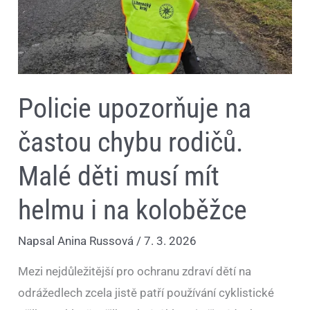
musí
mít
helmu
i
na
koloběžce
Policie upozorňuje na
častou chybu rodičů.
Malé děti musí mít
helmu i na koloběžce
Napsal
Anina Russová
/
7. 3. 2026
Mezi nejdůležitější pro ochranu zdraví dětí na
odrážedlech zcela jistě patří používání cyklistické