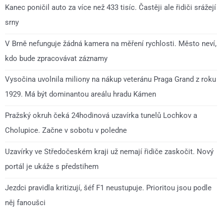
Kanec poničil auto za více než 433 tisíc. Častěji ale řidiči srážejí
srny
V Brně nefunguje žádná kamera na měření rychlosti. Město neví,
kdo bude zpracovávat záznamy
Vysočina uvolnila miliony na nákup veteránu Praga Grand z roku
1929. Má být dominantou areálu hradu Kámen
Pražský okruh čeká 24hodinová uzavírka tunelů Lochkov a
Cholupice. Začne v sobotu v poledne
Uzavírky ve Středočeském kraji už nemají řidiče zaskočit. Nový
portál je ukáže s předstihem
Jezdci pravidla kritizují, šéf F1 neustupuje. Prioritou jsou podle
něj fanoušci