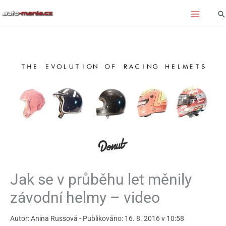
Přeskočit
Hl
na
obsah
Jak se v průběhu let měnily
závodní helmy – video
Autor: Anina Russová - Publikováno: 16. 8. 2016 v 10:58