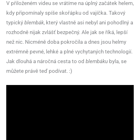
V přiloženém videu se vrátíme na úplný začátek helem,
kdy připomínaly spíše skořápku od vajíčka. Takový
typický
blembák
, který vlastně asi nebyl ani pohodlný a
rozhodně nijak zvlášť bezpečný. Ale jak se říká, lepší
než nic. Nicméně doba pokročila a dnes jsou helmy
extrémně pevné, lehké a plné vychytaných technologií.
Jak dlouhá a náročná cesta to od
blembáku
byla, se
můžete právě teď podívat. :)