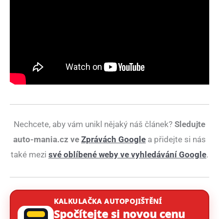
Nechcete, aby vám unikl nějaký náš článek?
Sledujte
auto-mania.cz ve
Zprávách Google
a přidejte si nás
také mezi
své oblíbené weby ve vyhledávání Google
.
KALKULAČKA AUTOPOJIŠTĚNÍ
Spočítejte si novou cenu