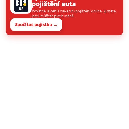
pojištění auta
Kč
Povinné ručení i havarijní pojištění online. Zjistěte,
jestli můžete platit méně.
Spočítat pojistku →