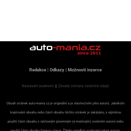
Redakce
|
Odkazy
|
Možnosti inzerce
Nastavení soukromí
|
Zásady ochrany osobních údajů
Obsah stránek auto-mania.cz je originální a je vlastnictvím jeho autorů. Jakékoliv
kopírování obsahu nebo částí obsahu těchto stránek je zakázáno, s výjimkou
použití části obsahu s výslovným písemným (e-mailovým) svolením autorů nebo
použití části obsahu formou citace. Články vyjadřují soukromý názor autora.