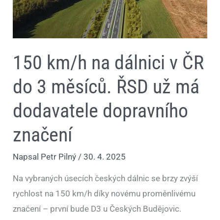
už
má
dodavatele
dopravního
značení
150 km/h na dálnici v ČR
do 3 měsíců. ŘSD už má
dodavatele dopravního
značení
Napsal
Petr Pilný
/
30. 4. 2025
Na vybraných úsecích českých dálnic se brzy zvýší
rychlost na 150 km/h díky novému proměnlivému
značení – první bude D3 u Českých Budějovic.