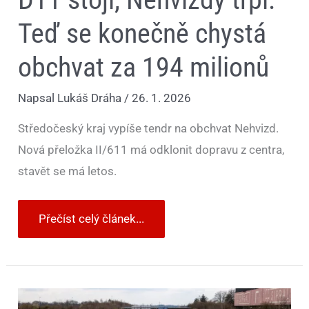
Teď se konečně chystá
obchvat za 194 milionů
Napsal
Lukáš Dráha
/
26. 1. 2026
Středočeský kraj vypíše tendr na obchvat Nehvizd.
Nová přeložka II/611 má odklonit dopravu z centra,
stavět se má letos.
Přečíst celý článek...
Z
Prahy