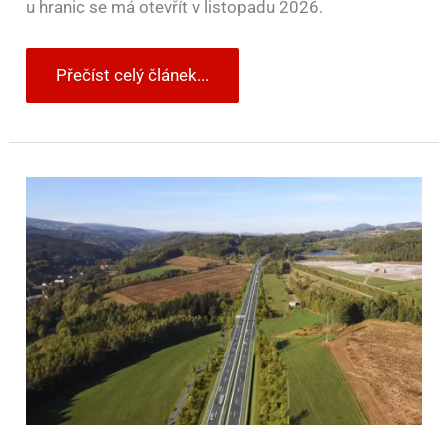
u hranic se má otevřít v listopadu 2026.
Přečíst celý článek...
Ministr
Bednárik:
z
Prahy
dojedeme
k
polskému
Baltu
po
dálnici
nejpozději
na
podzim
2029