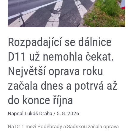
oprava
roku
začala
dnes
a
potrvá
až
Rozpadající se dálnice
do
konce
října
D11 už nemohla čekat.
Největší oprava roku
začala dnes a potrvá až
do konce října
Napsal
Lukáš Dráha
/
5. 8. 2026
Na D11 mezi Poděbrady a Sadskou začala oprava