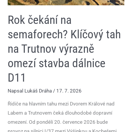
Rok čekání na
semaforech? Klíčový tah
na Trutnov výrazně
omezí stavba dálnice
D11
Napsal
Lukáš Dráha
/
17. 7. 2026
Řidiče na hlavním tahu mezi Dvorem Králové nad
Labem a Trutnovem čeká dlouhodobé dopravní
omezení. Od pondělí 20. července 2026 bude
provoz na silnici I/37 mezi Výšinkou a Kocbeřemi