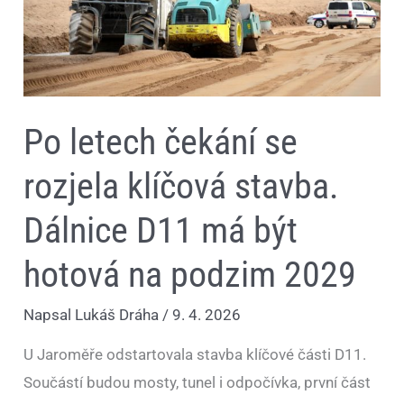
má
být
hotová
na
podzim
2029
Po letech čekání se
rozjela klíčová stavba.
Dálnice D11 má být
hotová na podzim 2029
Napsal
Lukáš Dráha
/
9. 4. 2026
U Jaroměře odstartovala stavba klíčové části D11.
Součástí budou mosty, tunel i odpočívka, první část