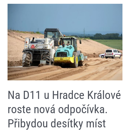
Na
D11
u
Hradce
Králové
roste
nová
odpočívka.
Přibydou
desítky
míst
pro
kamiony,
autobusy
i
osobní
auta
Na D11 u Hradce Králové
roste nová odpočívka.
Přibydou desítky míst