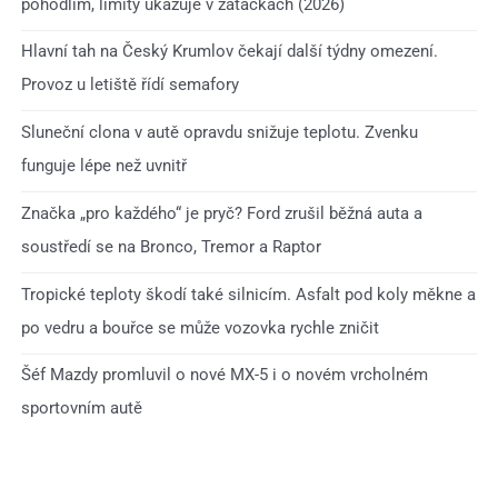
pohodlím, limity ukazuje v zatáčkách (2026)
Hlavní tah na Český Krumlov čekají další týdny omezení.
Provoz u letiště řídí semafory
Sluneční clona v autě opravdu snižuje teplotu. Zvenku
funguje lépe než uvnitř
Značka „pro každého“ je pryč? Ford zrušil běžná auta a
soustředí se na Bronco, Tremor a Raptor
Tropické teploty škodí také silnicím. Asfalt pod koly měkne a
po vedru a bouřce se může vozovka rychle zničit
Šéf Mazdy promluvil o nové MX-5 i o novém vrcholném
sportovním autě