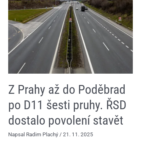
až
do
Poděbrad
po
D11
šesti
pruhy.
ŘSD
dostalo
povolení
stavět
Z Prahy až do Poděbrad
po D11 šesti pruhy. ŘSD
dostalo povolení stavět
Napsal
Radim Plachý
/
21. 11. 2025