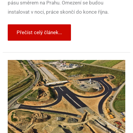
pásu směrem na Prahu. Omezení se budou
instalovat v noci, práce skončí do konce října.
Přečíst celý článek...
Rok
čekání
na
semaforech?
Klíčový
tah
na
Trutnov
výrazně
omezí
stavba
dálnice
D11