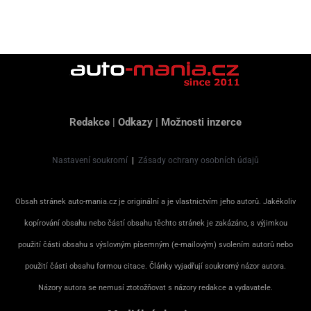
Redakce
|
Odkazy
|
Možnosti inzerce
Nastavení soukromí
|
Zásady ochrany osobních údajů
Obsah stránek auto-mania.cz je originální a je vlastnictvím jeho autorů. Jakékoliv
kopírování obsahu nebo částí obsahu těchto stránek je zakázáno, s výjimkou
použití části obsahu s výslovným písemným (e-mailovým) svolením autorů nebo
použití části obsahu formou citace. Články vyjadřují soukromý názor autora.
Názory autora se nemusí ztotožňovat s názory redakce a vydavatele.