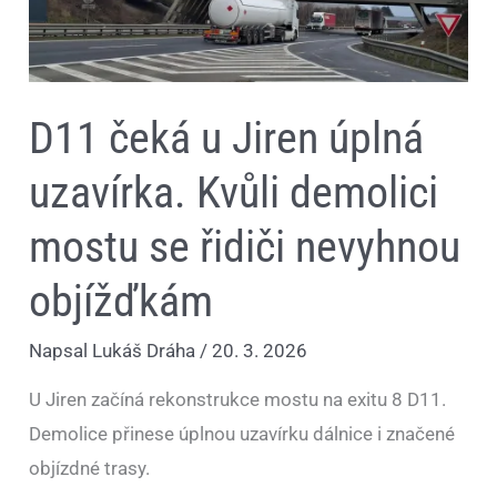
úplná
uzavírka.
Kvůli
demolici
mostu
se
D11 čeká u Jiren úplná
řidiči
nevyhnou
objížďkám
uzavírka. Kvůli demolici
mostu se řidiči nevyhnou
objížďkám
Napsal
Lukáš Dráha
/
20. 3. 2026
U Jiren začíná rekonstrukce mostu na exitu 8 D11.
Demolice přinese úplnou uzavírku dálnice i značené
objízdné trasy.