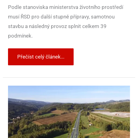
Podle stanoviska ministerstva životního prostředí
musí ŘSD pro další stupně přípravy, samotnou
stavbu a následný provoz splnit celkem 39
podmínek.
Přečíst celý článek...
150
km/h
na
dálnici
v
ČR
do
3
měsíců.
ŘSD