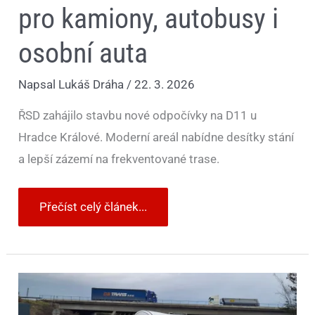
pro kamiony, autobusy i
osobní auta
Napsal
Lukáš Dráha
/
22. 3. 2026
ŘSD zahájilo stavbu nové odpočívky na D11 u
Hradce Králové. Moderní areál nabídne desítky stání
a lepší zázemí na frekventované trase.
Přečíst celý článek...
D11
čeká
u
Jiren