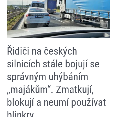
bojují
se
správným
uhýbáním
„majákům“.
Zmatkují,
blokují
a
neumí
používat
Řidiči na českých
blinkry
silnicích stále bojují se
správným uhýbáním
„majákům“. Zmatkují,
blokují a neumí používat
blinkry