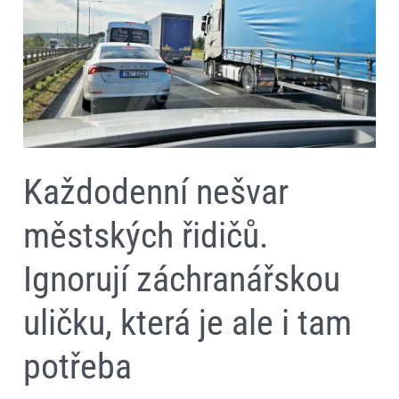
řidičů.
Ignorují
záchranářskou
uličku,
která
je
ale
i
tam
potřeba
Každodenní nešvar
městských řidičů.
Ignorují záchranářskou
uličku, která je ale i tam
potřeba