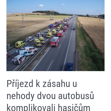
k
zásahu
u
nehody
dvou
autobusů
komplikovali
hasičům
řidiči,
kteří
zapomněli
na
záchranářskou
uličku
Příjezd k zásahu u
nehody dvou autobusů
komplikovali hasičům