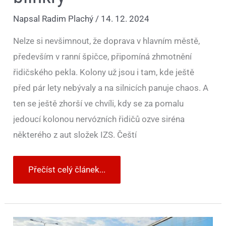
Napsal
Radim Plachý
/
14. 12. 2024
Nelze si nevšimnout, že doprava v hlavním městě,
především v ranní špičce, připomíná zhmotnění
řidičského pekla. Kolony už jsou i tam, kde ještě
před pár lety nebývaly a na silnicích panuje chaos. A
ten se ještě zhorší ve chvíli, kdy se za pomalu
jedoucí kolonou nervózních řidičů ozve siréna
některého z aut složek IZS. Čeští
Přečíst celý článek...
Řidiči