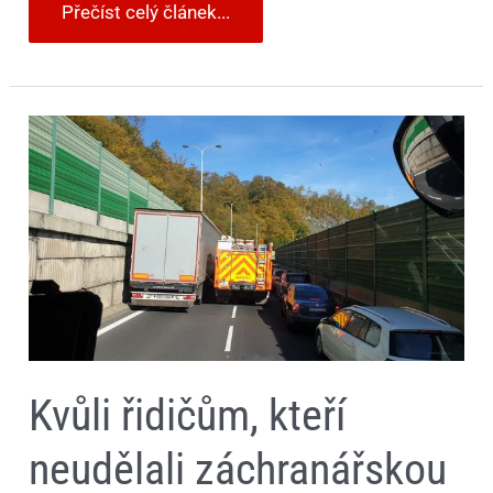
Přečíst celý článek...
Kvůli
řidičům,
kteří
neudělali
záchranářskou
uličku,
se
hasiči
nedostali
k
nehodě
Kvůli řidičům, kteří
neudělali záchranářskou