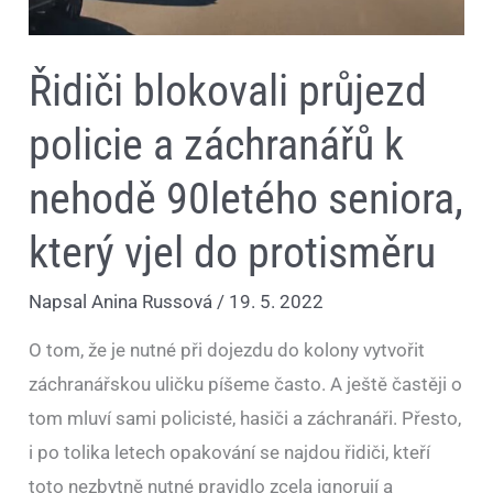
do
protisměru
Řidiči blokovali průjezd
policie a záchranářů k
nehodě 90letého seniora,
který vjel do protisměru
Napsal
Anina Russová
/
19. 5. 2022
O tom, že je nutné při dojezdu do kolony vytvořit
záchranářskou uličku píšeme často. A ještě častěji o
tom mluví sami policisté, hasiči a záchranáři. Přesto,
i po tolika letech opakování se najdou řidiči, kteří
toto nezbytně nutné pravidlo zcela ignorují a