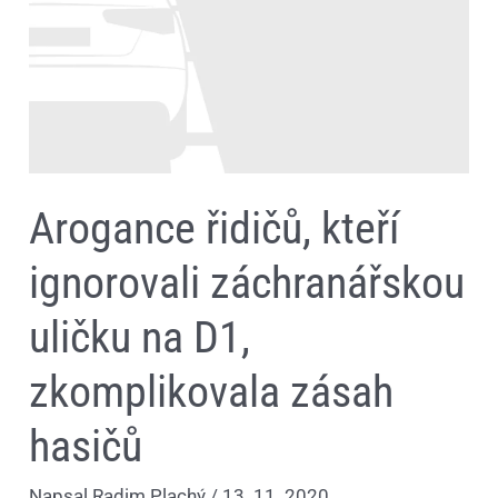
záchranářskou
uličku
na
D1,
zkomplikovala
zásah
hasičů
Arogance řidičů, kteří
ignorovali záchranářskou
uličku na D1,
zkomplikovala zásah
hasičů
Napsal
Radim Plachý
/
13. 11. 2020