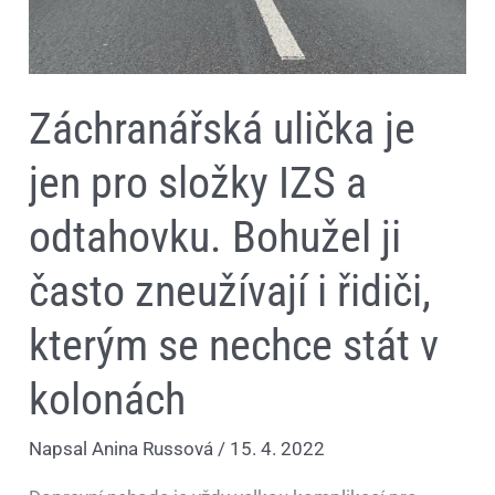
řidiči,
kterým
se
nechce
stát
v
Záchranářská ulička je
kolonách
jen pro složky IZS a
odtahovku. Bohužel ji
často zneužívají i řidiči,
kterým se nechce stát v
kolonách
Napsal
Anina Russová
/
15. 4. 2022