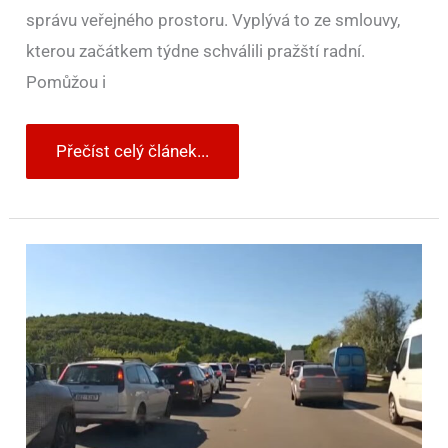
správu veřejného prostoru. Vyplývá to ze smlouvy,
kterou začátkem týdne schválili pražští radní.
Pomůžou i
Přečíst celý článek...
Řidiči
blokovali
průjezd
policie
a
záchranářů
k
nehodě
90letého
seniora,
který
vjel