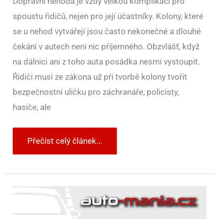
Dopravní nehoda je vždy velkou komplikací pro
spoustu řidičů, nejen pro její účastníky. Kolony, které
se u nehod vytvářejí jsou často nekonečné a dlouhé
čekání v autech není nic příjemného. Obzvlášť, když
na dálnici ani z toho auta posádka nesmí vystoupit.
Řidiči musí ze zákona už při tvorbě kolony tvořit
bezpečnostní uličku pro záchranáře, policisty,
hasiče, ale
Přečíst celý článek...
Arogance
řidičů,
kteří
ignorovali