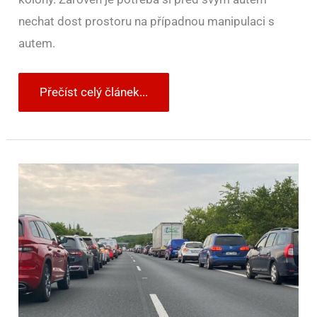
nechat dost prostoru na případnou manipulaci s
autem.
Přečíst celý článek...
Ignoraci
záchranářské
uličky
v
Česku
nikdo
nepokutuje.
Na
Slovensku
či
v
Rakousku
za