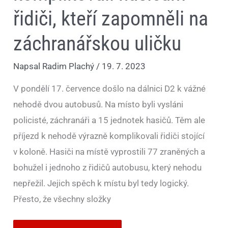
řidiči, kteří zapomněli na
záchranářskou uličku
Napsal
Radim Plachý
/
19. 7. 2023
V pondělí 17. července došlo na dálnici D2 k vážné
nehodě dvou autobusů. Na místo byli vysláni
policisté, záchranáři a 15 jednotek hasičů. Těm ale
příjezd k nehodě výrazně komplikovali řidiči stojící
v koloně. Hasiči na místě vyprostili 77 zraněných a
bohužel i jednoho z řidičů autobusu, který nehodu
nepřežil. Jejich spěch k místu byl tedy logický.
Přesto, že všechny složky