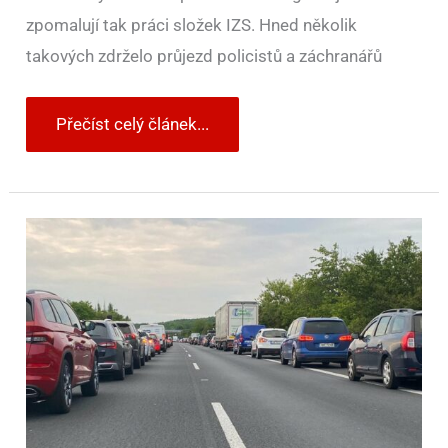
zpomalují tak práci složek IZS. Hned několik
takových zdrželo průjezd policistů a záchranářů
Přečíst celý článek...
Záchranářská
ulička
je
jen
pro
složky
IZS
a
odtahovku.
Bohužel
ji
často
zneužívají
i