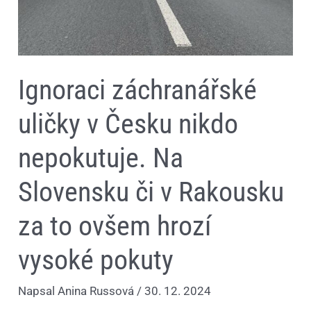
to
ovšem
hrozí
vysoké
pokuty
Ignoraci záchranářské
uličky v Česku nikdo
nepokutuje. Na
Slovensku či v Rakousku
za to ovšem hrozí
vysoké pokuty
Napsal
Anina Russová
/
30. 12. 2024