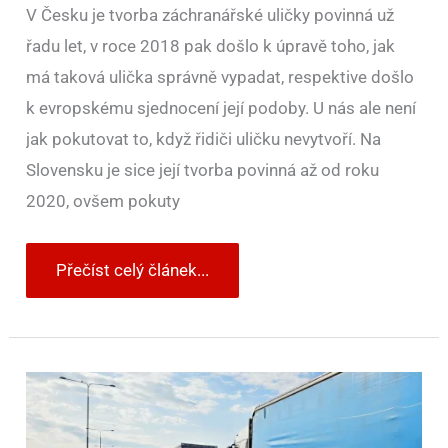
V Česku je tvorba záchranářské uličky povinná už
řadu let, v roce 2018 pak došlo k úpravě toho, jak
má taková ulička správně vypadat, respektive došlo
k evropskému sjednocení její podoby. U nás ale není
jak pokutovat to, když řidiči uličku nevytvoří. Na
Slovensku je sice její tvorba povinná až od roku
2020, ovšem pokuty
Přečíst celý článek...
Řidiči
na
českých
silnicích
stále