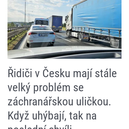
v
Česku
mají
stále
velký
problém
se
záchranářskou
uličkou.
Když
uhýbají,
tak
na
poslední
Řidiči v Česku mají stále
chvíli
velký problém se
záchranářskou uličkou.
Když uhýbají, tak na