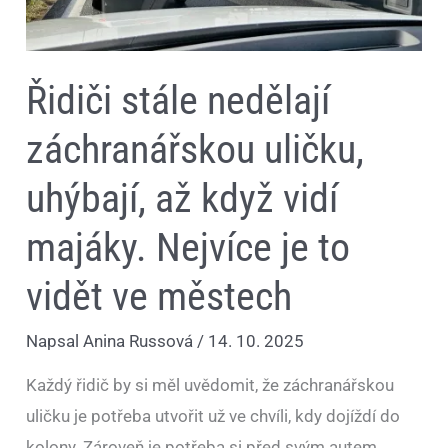
Nejvíce
je
to
vidět
ve
Řidiči stále nedělají
městech
záchranářskou uličku,
uhýbají, až když vidí
majáky. Nejvíce je to
vidět ve městech
Napsal
Anina Russová
/
14. 10. 2025
Každý řidič by si měl uvědomit, že záchranářskou
uličku je potřeba utvořit už ve chvíli, kdy dojíždí do
kolony. Zároveň je potřeba si před svým autem