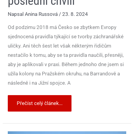
poslední chvíli
Napsal
Anina Russová
/
23. 8. 2024
Od podzimu 2018 má Česko se zbytkem Evropy
sjednocená pravidla týkající se tvorby záchranářské
uličky. Ani těch šest let však některým řidičům
nestačilo k tomu, aby se ta pravidla naučili, přesněji,
aby je aplikovali v praxi. Během jednoho dne jsem si
užila kolony na Pražském okruhu, na Barrandově a
následně i na Jižní spojce. A
Přečíst celý článek...
Příjezd