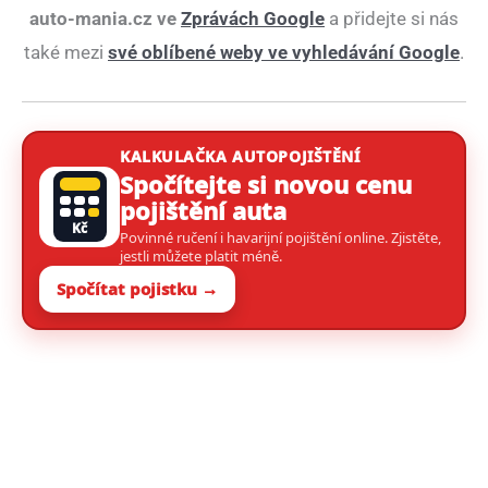
auto-mania.cz ve
Zprávách Google
a přidejte si nás
také mezi
své oblíbené weby ve vyhledávání Google
.
KALKULAČKA AUTOPOJIŠTĚNÍ
Spočítejte si novou cenu
pojištění auta
Kč
Povinné ručení i havarijní pojištění online. Zjistěte,
jestli můžete platit méně.
Spočítat pojistku →