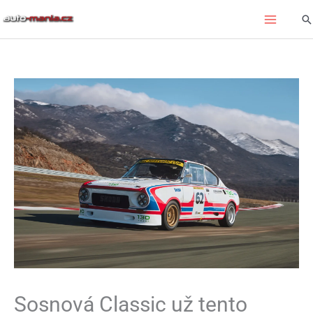
Přeskočit
Hl
na
obsah
Sosnová Classic už tento