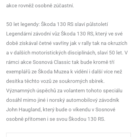
akce rovněž osobně zúčastní.
50 let legendy: Škoda 130 RS slaví půlstoletí
Legendární závodní vůz Škoda 130 RS, který ve své
době získával četné vavříny jak v rally tak na okruzích
a v dalších motoristických disciplínách, slaví 50 let. V
rámci akce Sosnová Classic tak bude kromě tří
exemplářů ze Škoda Muzea k vidění i další více než
desítka těchto vozů ze soukromých sbírek.
Významných úspěchů za volantem tohoto speciálu
dosáhl mimo jiné i norský automobilový závodník
John Haugland, který bude o víkendu v Sosnové
osobně přítomen i se svou Škodou 130 RS.