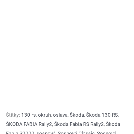
Štítky:
130 rs
,
okruh
,
oslava
,
Škoda
,
Škoda 130 RS
,
ŠKODA FABIA Rally2
,
Škoda Fabia RS Rally2
,
Škoda
Fabia S2000
,
sosnová
,
Sosnová Classic
,
Sosnová