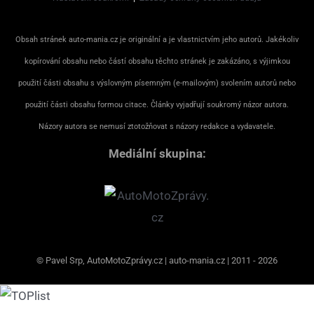
Obsah stránek auto-mania.cz je originální a je vlastnictvím jeho autorů. Jakékoliv
kopírování obsahu nebo částí obsahu těchto stránek je zakázáno, s výjimkou
použití části obsahu s výslovným písemným (e-mailovým) svolením autorů nebo
použití části obsahu formou citace. Články vyjadřují soukromý názor autora.
Názory autora se nemusí ztotožňovat s názory redakce a vydavatele.
Mediální skupina:
© Pavel Srp, AutoMotoZprávy.cz | auto-mania.cz | 2011 - 2026