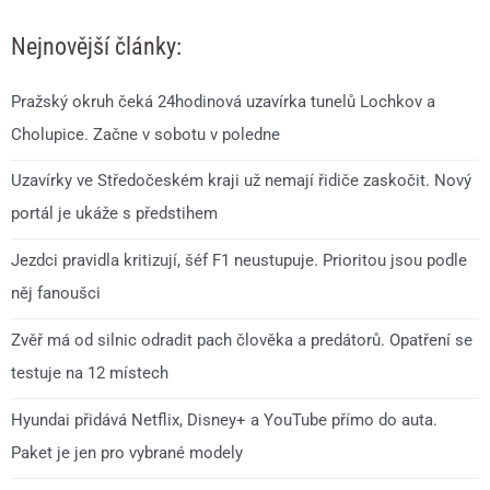
Nejnovější články:
Pražský okruh čeká 24hodinová uzavírka tunelů Lochkov a
Cholupice. Začne v sobotu v poledne
Uzavírky ve Středočeském kraji už nemají řidiče zaskočit. Nový
portál je ukáže s předstihem
Jezdci pravidla kritizují, šéf F1 neustupuje. Prioritou jsou podle
něj fanoušci
Zvěř má od silnic odradit pach člověka a predátorů. Opatření se
testuje na 12 místech
Hyundai přidává Netflix, Disney+ a YouTube přímo do auta.
Paket je jen pro vybrané modely