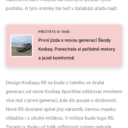
podobu. A tyto snímky lze teď v databázi úřadu najít.
PŘEČTĚTE SI TAKÉ:
První jízda s novou generací Škody
Kodiaq. Ponechala si pořádné motory
a jezdí komfortně
Design Kodiaqu RS se bude z čelního ve druhé
generaci od verze Kodiaq Sportline odlišovat mnohem
více než v první generaci, kde šlo pouze o drobnosti.
Nové RS dostane úplně jiný nárazník, černou masku
chladiče i s okolní mřížkou. V mřížce bude logo RS.
Zezadu a zboku už tolik odlišností ovšem nebude.