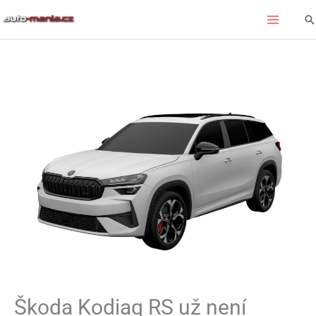
Přeskočit
Hl
na
obsah
Škoda Kodiaq RS už není