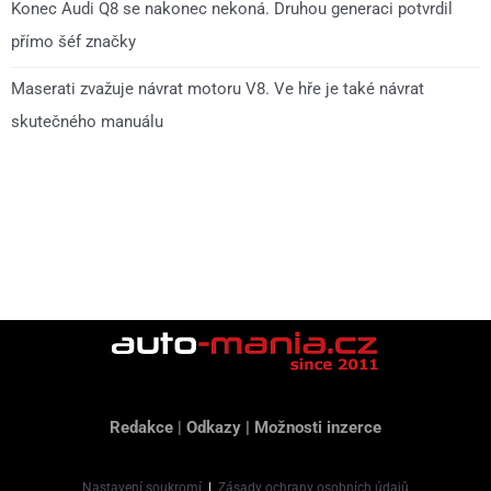
Konec Audi Q8 se nakonec nekoná. Druhou generaci potvrdil
přímo šéf značky
Maserati zvažuje návrat motoru V8. Ve hře je také návrat
skutečného manuálu
Redakce
|
Odkazy
|
Možnosti inzerce
Nastavení soukromí
|
Zásady ochrany osobních údajů