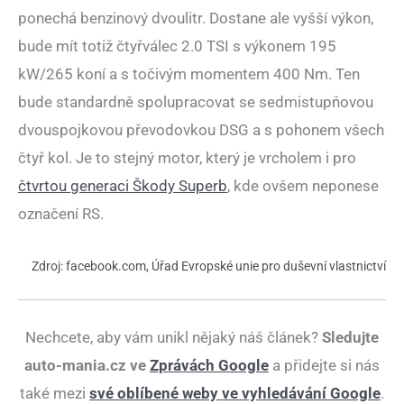
ponechá benzinový dvoulitr. Dostane ale vyšší výkon,
bude mít totiž čtyřválec 2.0 TSI s výkonem 195
kW/265 koní a s točivým momentem 400 Nm. Ten
bude standardně spolupracovat se sedmistupňovou
dvouspojkovou převodovkou DSG a s pohonem všech
čtyř kol. Je to stejný motor, který je vrcholem i pro
čtvrtou generaci Škody Superb
, kde ovšem neponese
označení RS.
Zdroj: facebook.com, Úřad Evropské unie pro duševní vlastnictví
Nechcete, aby vám unikl nějaký náš článek?
Sledujte
auto-mania.cz ve
Zprávách Google
a přidejte si nás
také mezi
své oblíbené weby ve vyhledávání Google
.