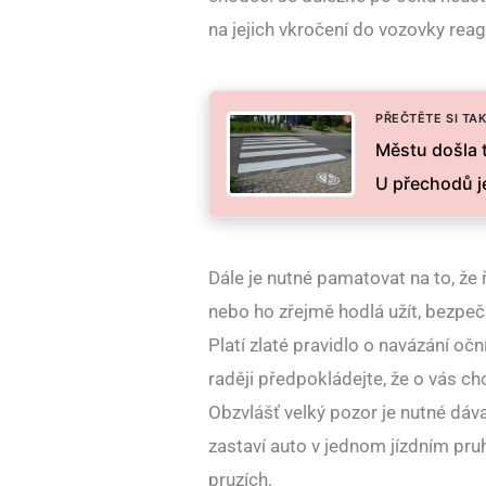
na jejich vkročení do vozovky rea
PŘEČTĚTE SI TAK
Městu došla t
U přechodů je
Dále je nutné pamatovat na to, že 
nebo ho zřejmě hodlá užít, bezpečn
Platí zlaté pravidlo o navázání očn
raději předpokládejte, že o vás ch
Obzvlášť velký pozor je nutné dáv
zastaví auto v jednom jízdním pruhu
pruzích.