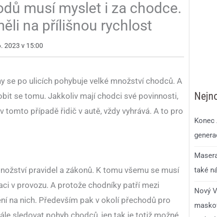
hodů musí myslet i za chodce.
li na přílišnou rychlost
6. 2023 v 15:00
y se po ulicích pohybuje velké množství chodců. A
Nejno
sobit se tomu. Jakkoliv mají chodci své povinnosti,
, v tomto případě řidič v autě, vždy vyhrává. A to pro
Konec 
generac
Masera
nožství pravidel a zákonů. K tomu všemu se musí
také n
uaci v provozu. A protože chodníky patří mezi
Nový V
ění na nich. Především pak v okolí přechodů pro
maskov
ále sledovat pohyb chodců, jen tak je totiž možné