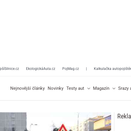
pšíSilnice.cz
EkologickáAuta.cz
PojMag.cz
|
Kalkulačka autopojiště
Nejnovější články
Novinky
Testy aut
Magazín
Srazy 
Rekl