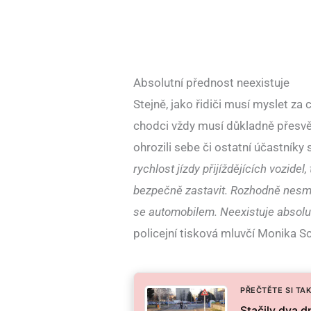
Absolutní přednost neexistuje
Stejně, jako řidiči musí myslet za 
chodci vždy musí důkladně přesvědč
ohrozili sebe či ostatní účastníky 
rychlost jízdy přijíždějících vozide
bezpečně zastavit. Rozhodně nesmí
se automobilem. Neexistuje absolu
policejní tisková mluvčí Monika S
PŘEČTĚTE SI TAK
Stačily dva d