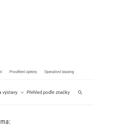
ní
Prověření ojetiny
Operativní leasing
Hledat
a výstavy
Přehled podle značky
ama: