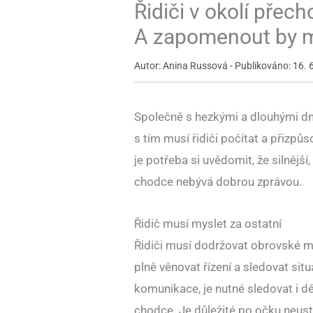
Řidiči v okolí přec
A zapomenout by mě
Autor: Anina Russová - Publikováno: 16. 
Společně s hezkými a dlouhými dn
s tím musí řidiči počítat a přizpů
je potřeba si uvědomit, že silnější
chodce nebývá dobrou zprávou.
Řidič musí myslet za ostatní
Řidiči musí dodržovat obrovské m
plně věnovat řízení a sledovat sit
komunikace, je nutné sledovat i d
chodce. Je důležité po očku neust