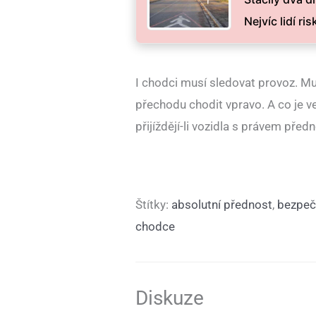
Nejvíc lidí r
I chodci musí sledovat provoz. Mus
přechodu chodit vpravo. A co je v
přijíždějí-li vozidla s právem před
Štítky:
absolutní přednost
,
bezpeč
chodce
Diskuze