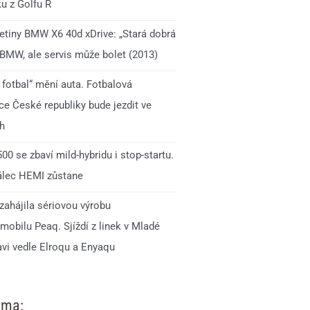
u z Golfu R
jetiny BMW X6 40d xDrive: „Stará dobrá
 BMW, ale servis může bolet (2013)
 fotbal“ mění auta. Fotbalová
ce České republiky bude jezdit ve
h
0 se zbaví mild-hybridu i stop-startu.
lec HEMI zůstane
zahájila sériovou výrobu
mobilu Peaq. Sjíždí z linek v Mladé
avi vedle Elroqu a Enyaqu
ama: