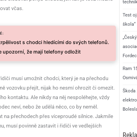
technik
govat včas.
Test o
škola“
É:
„Český
rpělivost s chodci hledícími do svých telefonů.
asocia
 upozorní, že mají telefony odložit
Fordec
Ram 150
Osmivá
řidiči musí umožnit chodci, který je na přechodu
ě vozovku přejít, nijak ho nesmí ohrozit či omezit.
Škoda 
ího kontaktu. Ale nikdy na něj nespoléhejte, vždy
elektro
odec neví, nebo že udělá něco, co by neměl.
Bolesl
at na přechodech přes víceproudé silnice. Jakmile
, musí povinně zastavit i řidiči ve vedlejších
Rekl