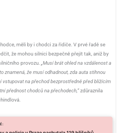
chodce, měli by i chodci za řidiče. V prvé řadě se
it, že mohou silnici bezpečně přejít tak, aniž by
silničního provozu.
„Musí brát ohled na vzdálenost a
l, to znamená, že musí odhadnout, zda auta stihnou
 vstupovat na přechod bezprostředně před blížícím
tní přednost chodců na přechodech,“
zdůraznila
chindlová.
É:
ny a policie v Praze nachytala 119 hříšníků.