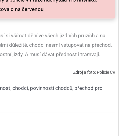
iskovalo na červenou
í si všímat dění ve všech jízdních pruzích a na
elmi důležité, chodci nesmí vstupovat na přechod,
nostní jízdy. A musí dávat přednost i tramvaji.
Zdroj a foto: Policie ČR
nost
,
chodci
,
povinnosti chodců
,
přechod pro