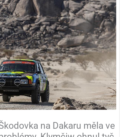
 Škodovka na Dakaru měla ve
 problémy. Klymčiw ohnul tyč