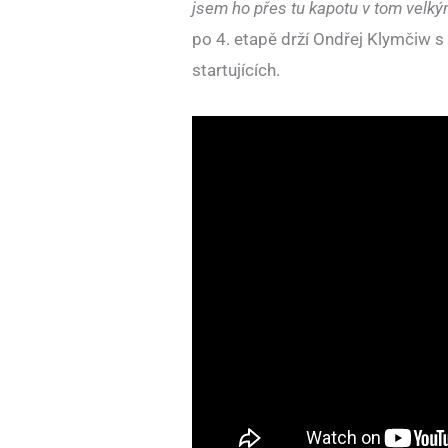
jsem ho přes tu kapotu v tom velkým
po 4. etapě drží Ondřej Klymčiw
startujících.