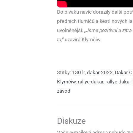
Do bivaku navíc dorazily další po
předních tlumičů a šesti nových l
uvolněnější.
„Jsme pozitivní a zítr
to,“
uzavírá Klymčiw.
Štítky:
130 lr
,
dakar 2022
,
Dakar C
Klymčiw
,
rallye dakar
,
rallye dakar
závod
Diskuze
Vaše e-mailová adresa nebude zve