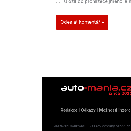
Uložit do prohlížeče jméno, e
Redakce
|
Odkazy
|
Možnosti inzerc
Nastavení soukromí
|
Zásady ochrany osobních