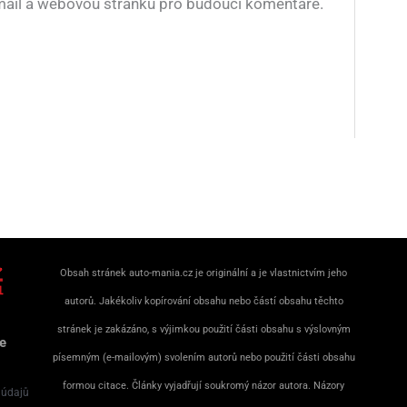
-mail a webovou stránku pro budoucí komentáře.
Obsah stránek auto-mania.cz je originální a je vlastnictvím jeho
autorů. Jakékoliv kopírování obsahu nebo částí obsahu těchto
stránek je zakázáno, s výjimkou použití části obsahu s výslovným
e
písemným (e-mailovým) svolením autorů nebo použití části obsahu
formou citace. Články vyjadřují soukromý názor autora. Názory
 údajů