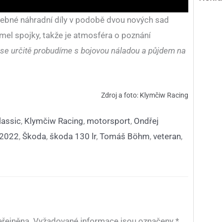
třebné náhradní díly v podobě dvou nových sad
amel spojky, takže je atmosféra o poznání
a se určitě probudíme s bojovou náladou a půjdem na
Zdroj a foto: Klymčiw Racing
lassic
,
Klymčiw Racing
,
motorsport
,
Ondřej
 2022
,
Škoda
,
škoda 130 lr
,
Tomáš Böhm
,
veteran
,
řejněna.
Vyžadované informace jsou označeny
*