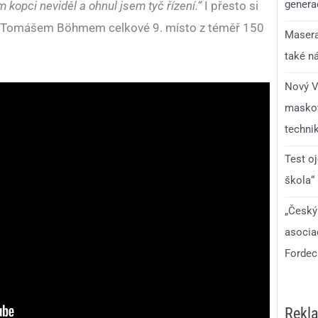
generac
 kopci neviděl a ohnul jsem tyč řízení.“
I přesto si
 s Tomášem Böhmem celkové 9. místo z téměř 150
Masera
také n
Nový V
maskov
technik
Test o
škola“
„Český
asocia
Fordec
Rekl