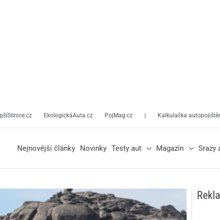
pšíSilnice.cz
EkologickáAuta.cz
PojMag.cz
|
Kalkulačka autopojiště
Nejnovější články
Novinky
Testy aut
Magazín
Srazy 
Rekl