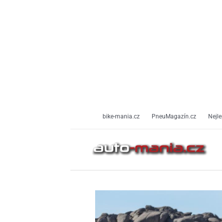
Přeskočit
na
obsah
bike-mania.cz
PneuMagazín.cz
Nejle