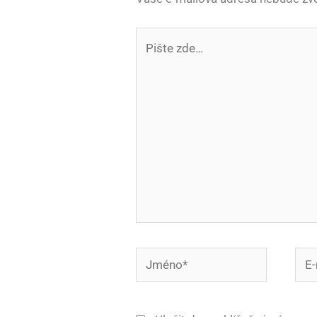
Pište
zde…
Jméno*
E-
mail