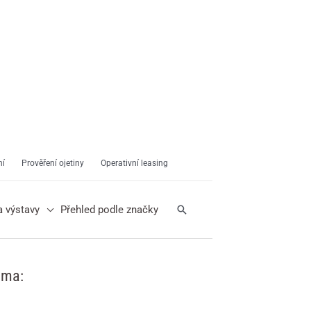
ní
Prověření ojetiny
Operativní leasing
Hledat
a výstavy
Přehled podle značky
ama: