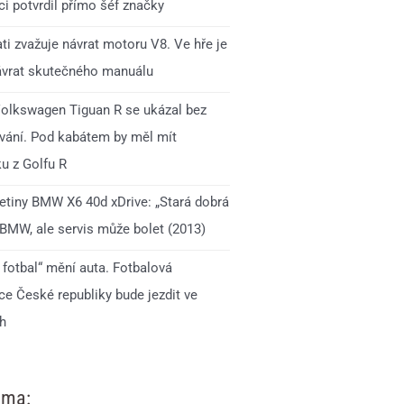
i potvrdil přímo šéf značky
ti zvažuje návrat motoru V8. Ve hře je
ávrat skutečného manuálu
olkswagen Tiguan R se ukázal bez
ání. Pod kabátem by měl mít
u z Golfu R
jetiny BMW X6 40d xDrive: „Stará dobrá
 BMW, ale servis může bolet (2013)
 fotbal“ mění auta. Fotbalová
ce České republiky bude jezdit ve
h
ama: