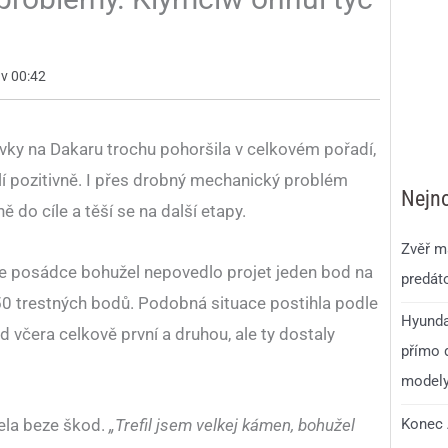
 v 00:42
vky na Dakaru trochu pohoršila v celkovém pořadí,
slí pozitivně. I přes drobný mechanický problém
Nejno
 do cíle a těší se na další etapy.
Zvěř má
 se posádce bohužel nepovedlo projet jeden bod na
predáto
150 trestných bodů. Podobná situace postihla podle
Hyunda
d včera celkově první a druhou, ale ty dostaly
přímo d
model
Konec 
ela beze škod.
„Trefil jsem velkej kámen, bohužel