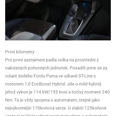
První kilometry
Pro první seznámení padla volba na prostřední z
nabízených pohonných jednotek. Posadili jsme se za
volant šedého Fordu Puma ve výbavě ST-Line s
motorem 1,0 EcoBoost Hybrid. Jde o mild-hybrid,
jehož výkon je 114 kW/155 koní a točivý moment 240
Nm. Ta je vždy spojena s automatem, stejně jako
nejvýkonnější 170koňová verze. U slabší 125koňové