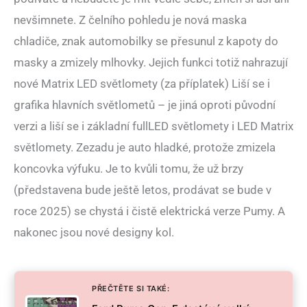
nevšimnete. Z čelního pohledu je nová maska
chladiče, znak automobilky se přesunul z kapoty do
masky a zmizely mlhovky. Jejich funkci totiž nahrazují
nové Matrix LED světlomety (za příplatek) Liší se i
grafika hlavních světlometů – je jiná oproti původní
verzi a liší se i základní fullLED světlomety i LED Matrix
světlomety. Zezadu je auto hladké, protože zmizela
koncovka výfuku. Je to kvůli tomu, že už brzy
(představena bude ještě letos, prodávat se bude v
roce 2025) se chystá i čistě elektrická verze Pumy. A
nakonec jsou nové designy kol.
PŘEČTĚTE SI TAKÉ: