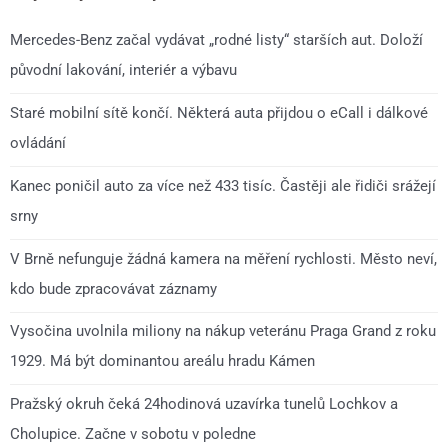
Mercedes-Benz začal vydávat „rodné listy“ starších aut. Doloží
původní lakování, interiér a výbavu
Staré mobilní sítě končí. Některá auta přijdou o eCall i dálkové
ovládání
Kanec poničil auto za více než 433 tisíc. Častěji ale řidiči srážejí
srny
V Brně nefunguje žádná kamera na měření rychlosti. Město neví,
kdo bude zpracovávat záznamy
Vysočina uvolnila miliony na nákup veteránu Praga Grand z roku
1929. Má být dominantou areálu hradu Kámen
Pražský okruh čeká 24hodinová uzavírka tunelů Lochkov a
Cholupice. Začne v sobotu v poledne