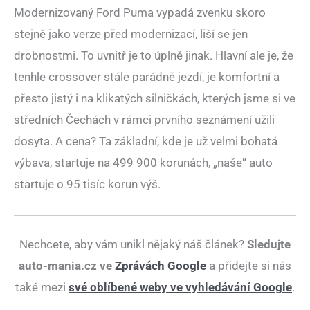
Modernizovaný Ford Puma vypadá zvenku skoro
stejně jako verze před modernizací, liší se jen
drobnostmi. To uvnitř je to úplně jinak. Hlavní ale je, že
tenhle crossover stále parádně jezdí, je komfortní a
přesto jistý i na klikatých silničkách, kterých jsme si ve
středních Čechách v rámci prvního seznámení užili
dosyta. A cena? Ta základní, kde je už velmi bohatá
výbava, startuje na 499 900 korunách, „naše“ auto
startuje o 95 tisíc korun výš.
Nechcete, aby vám unikl nějaký náš článek?
Sledujte
auto-mania.cz ve
Zprávách Google
a přidejte si nás
také mezi
své oblíbené weby ve vyhledávání Google
.