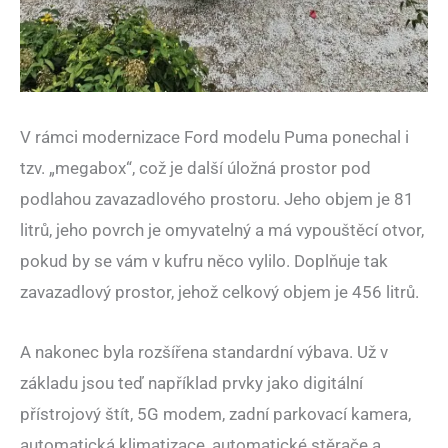
V rámci modernizace Ford modelu Puma ponechal i
tzv. „megabox“, což je další úložná prostor pod
podlahou zavazadlového prostoru. Jeho objem je 81
litrů, jeho povrch je omyvatelný a má vypouštěcí otvor,
pokud by se vám v kufru něco vylilo. Doplňuje tak
zavazadlový prostor, jehož celkový objem je 456 litrů.
A nakonec byla rozšířena standardní výbava. Už v
základu jsou teď například prvky jako digitální
přístrojový štít, 5G modem, zadní parkovací kamera,
automatická klimatizace, automatické stěrače a