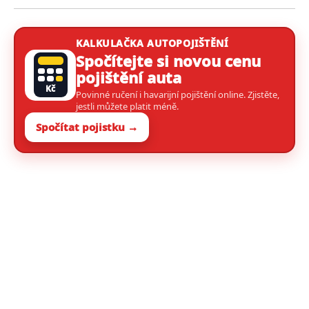
KALKULAČKA AUTOPOJIŠTĚNÍ
Spočítejte si novou cenu
pojištění auta
Kč
Povinné ručení i havarijní pojištění online. Zjistěte,
jestli můžete platit méně.
Spočítat pojistku →