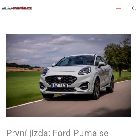
Přeskočit
Hl
na
obsah
První jízda: Ford Puma se