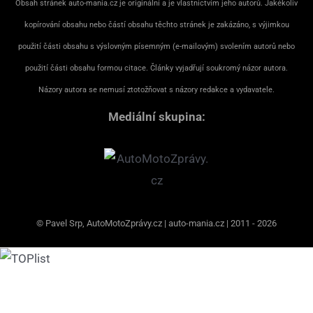
Obsah stránek auto-mania.cz je originální a je vlastnictvím jeho autorů. Jakékoliv
kopírování obsahu nebo částí obsahu těchto stránek je zakázáno, s výjimkou
použití části obsahu s výslovným písemným (e-mailovým) svolením autorů nebo
použití části obsahu formou citace. Články vyjadřují soukromý názor autora.
Názory autora se nemusí ztotožňovat s názory redakce a vydavatele.
Mediální skupina:
© Pavel Srp, AutoMotoZprávy.cz | auto-mania.cz | 2011 - 2026