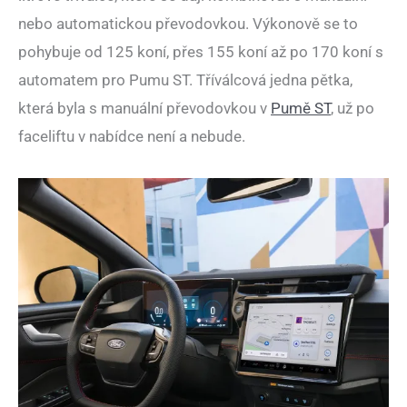
nebo automatickou převodovkou. Výkonově se to
pohybuje od 125 koní, přes 155 koní až po 170 koní s
automatem pro Pumu ST. Tříválcová jedna pětka,
která byla s manuální převodovkou v
Pumě ST
, už po
faceliftu v nabídce není a nebude.