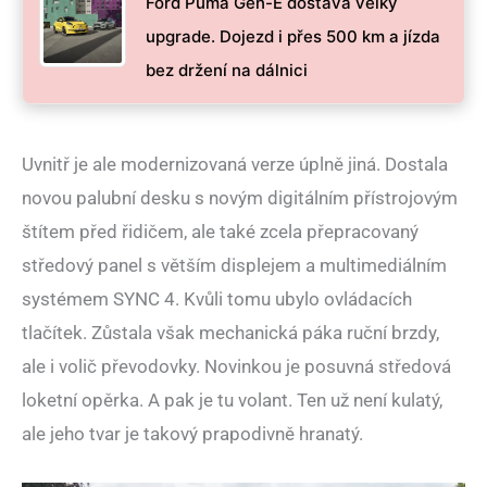
Ford Puma Gen-E dostává velký
upgrade. Dojezd i přes 500 km a jízda
bez držení na dálnici
Uvnitř je ale modernizovaná verze úplně jiná. Dostala
novou palubní desku s novým digitálním přístrojovým
štítem před řidičem, ale také zcela přepracovaný
středový panel s větším displejem a multimediálním
systémem SYNC 4. Kvůli tomu ubylo ovládacích
tlačítek. Zůstala však mechanická páka ruční brzdy,
ale i volič převodovky. Novinkou je posuvná středová
loketní opěrka. A pak je tu volant. Ten už není kulatý,
ale jeho tvar je takový prapodivně hranatý.