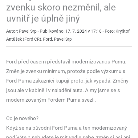
zvenku skoro nezměnil, ale
uvnitř je úplně jiný
Autor: Pavel Srp - Publikováno: 17. 7. 2024 v 17:18 - Foto: Kryštof
Antůšek (Ford ČR), Ford, Pavel Srp
Ford před časem představil modernizovanou Pumu.
Změn je zvenku minimum, protože podle výzkumu si
Ford Puma zákazníci kupují proto, jak vypadá. Změny
jsou ale v kabině i v naladění auta. A my jsme se s
modernizovaným Fordem Puma svezli.
Co je nového?
Když se na původní Ford Puma a ten modernizovaný
podíváte a nebudete je mít vedle sebe, změn si asi ani